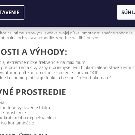
TAVENIE
SÚHL
ADLÁ PELTOR H520A-407-GQ
tor™ Optime II poskytujú vďaka svojej nízkej hmotnosti značné pohodlie.
optimálna ochrana a pohodlie. Vhodné na dlhé nosenie.
OSTI A VÝHODY:
ť aj extrémne nízke frekvencie na maximum
a pre prostredia s výrazným priemyselným hlukom alebo stavebnými s
 s vnútornou hĺbkou umožňuje spojenie s inými OOP
né tesnenie plní svoju funkciu bez prílišného tlaku na uši
NÉ PROSTREDIE
via
dlhodobé vystavenie hluku
né prostredie
á/ krátkodobá expozícia hluku
tvo kontaminácie