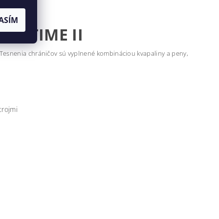
ASÍM
 OPTIME II
 Tesnenia chráničov sú vyplnené kombináciou kvapaliny a peny,
trojmi