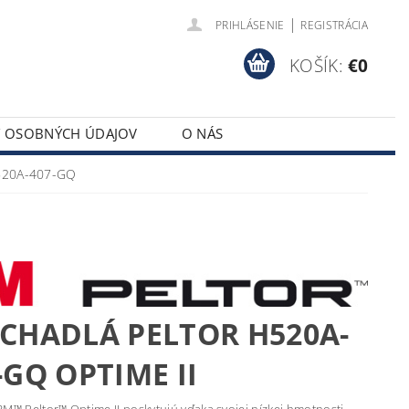
|
PRIHLÁSENIE
REGISTRÁCIA
KOŠÍK:
€0
Y OSOBNÝCH ÚDAJOV
O NÁS
H520A-407-GQ
CHADLÁ PELTOR H520A-
-GQ OPTIME II