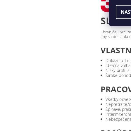
NAS
SLÚCH
Chrániče 3M™ Pel
aby sa dosiahla 
VLASTN
Dokážu utlmi
Ideálna voľb
Nízky profil
Široké pohodl
PRACOV
Všetky odvet
Nepretržité/
Špinavé/praš
Intermitentn
Nebezpečens