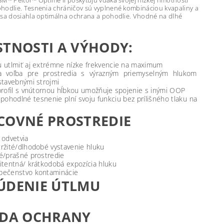
3M™ Peltor™ Optime II poskytujú vďaka svojej nízkej hmotnosti
hodlie. Tesnenia chráničov sú vyplnené kombináciou kvapaliny a
 sa dosiahla optimálna ochrana a pohodlie. Vhodné na dlhé
STNOSTI A VÝHODY:
 utlmiť aj extrémne nízke frekvencie na maximum
na voľba pre prostredia s výrazným priemyselným hlukom
stavebnými strojmi
profil s vnútornou hĺbkou umožňuje spojenie s inými OOP
 pohodlné tesnenie plní svoju funkciu bez prílišného tlaku na
COVNÉ PROSTREDIE
 odvetvia
ržité/dlhodobé vystavenie hluku
é/prašné prostredie
itentná/ krátkodobá expozícia hluku
pečenstvo kontaminácie
ÚDENIE ÚTLMU
EDA OCHRANY