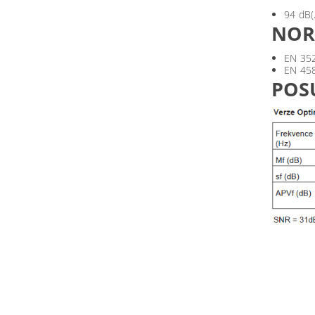
94 dB(
NO
EN 35
EN 45
POS