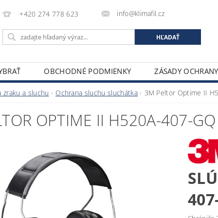
info@klimafil.cz
+420 274 778 623
VYBRAŤ
OBCHODNÉ PODMIENKY
ZÁSADY OCHRAN
 zraku a sluchu
Ochrana sluchu sluchátka
3M Peltor Optime II 
TOR OPTIME II H520A-407-GQ
SLÚ
407