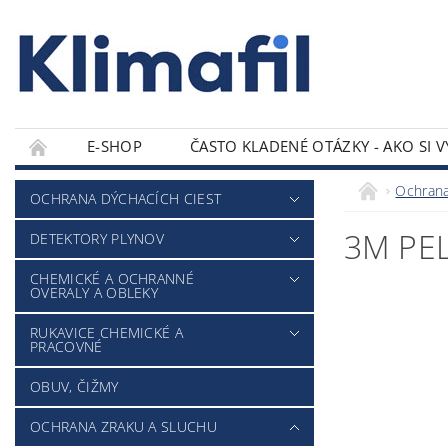
E-SHOP
ČASTO KLADENÉ OTÁZKY - AKO SI 
KONTAKTY
Ochrana
OCHRANA DÝCHACÍCH CIEST
3M PEL
DETEKTORY PLYNOV
CHEMICKÉ A OCHRANNÉ
OVERALY A OBLEKY
RUKAVICE CHEMICKÉ A
PRACOVNÉ
OBUV, ČIŽMY
OCHRANA ZRAKU A SLUCHU