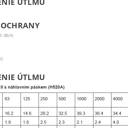
ENIE ÚTLMU
 OCHRANY
5 dB(A)
Y
02
ENIE ÚTLMU