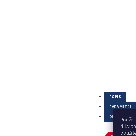
POPIS
PARAMETRE
DISKUSIA
Použív
díky a
použit