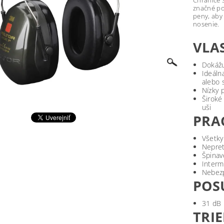
Chrániče 
značné po
peny, aby
nosenie.
VLA
Dokážu
Ideál
alebo 
Nízky 
Široké
uši
PRA
Všetky
Nepret
Špinav
Interm
Nebez
POS
31 dB
TRI