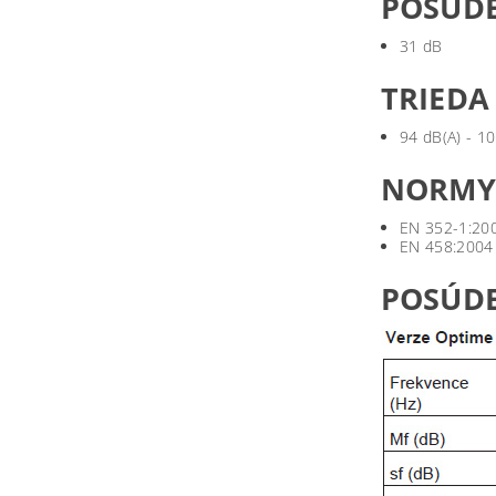
POSÚD
31 dB
TRIEDA
94 dB(A) - 10
NORM
EN 352-1:20
EN 458:2004
POSÚD