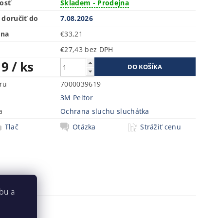
osť
Skladem - Prodejna
doručiť do
7.08.2026
ena
€33,21
€27,43 bez DPH
19
/ ks
ru
7000039619
3M Peltor
a
Ochrana sluchu sluchátka
Tlač
Otázka
Strážiť cenu
bu a