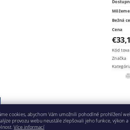
Dostupn
Môžeme 
Bežná c
Cena
€33,
Kód tova
Značka
Kategóri
áme cookies, abychom Vám umožnili pohodlné prohlížení we
nalýze provozu webu neustále zlepšovali jeho funkce, výkon a
elnost.
Více informací