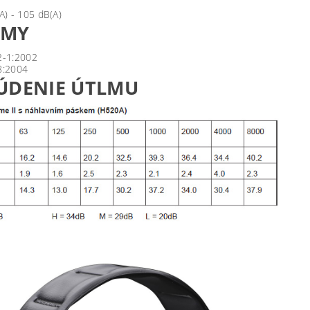
A) - 105 dB(A)
RMY
2-1:2002
8:2004
ÚDENIE ÚTLMU