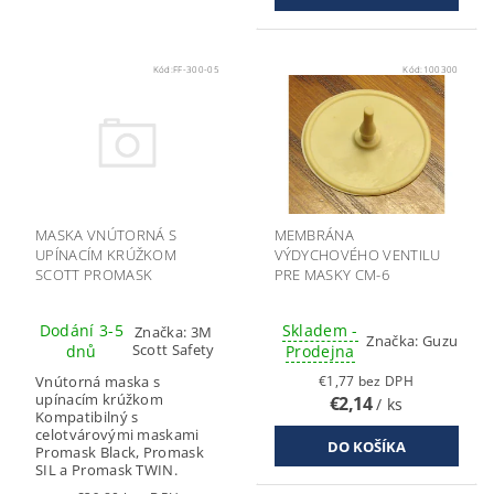
Kód:
FF-300-05
Kód:
100300
MASKA VNÚTORNÁ S
MEMBRÁNA
UPÍNACÍM KRÚŽKOM
VÝDYCHOVÉHO VENTILU
SCOTT PROMASK
PRE MASKY CM-6
Dodání 3-5
Skladem -
Značka:
3M
Značka:
Guzu
Scott Safety
dnů
Prodejna
Vnútorná maska s
€1,77 bez DPH
upínacím krúžkom
€2,14
/ ks
Kompatibilný s
celotvárovými maskami
Promask Black, Promask
SIL a Promask TWIN.