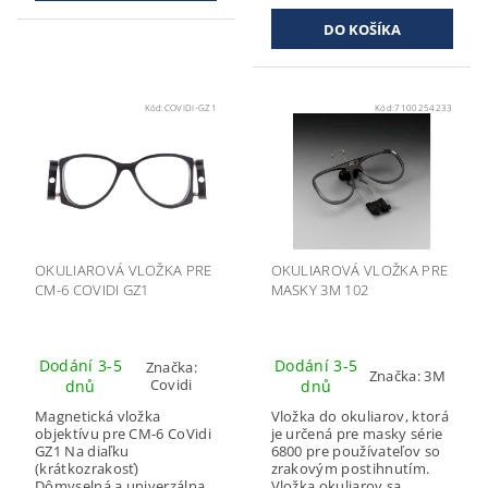
Kód:
COVIDI-GZ1
Kód:
7100254233
OKULIAROVÁ VLOŽKA PRE
OKULIAROVÁ VLOŽKA PRE
CM-6 COVIDI GZ1
MASKY 3M 102
Dodání 3-5
Dodání 3-5
Značka:
Značka:
3M
Covidi
dnů
dnů
Magnetická vložka
Vložka do okuliarov, ktorá
objektívu pre CM-6 CoVidi
je určená pre masky série
GZ1 Na diaľku
6800 pre používateľov so
(krátkozrakosť)
zrakovým postihnutím.
Dômyselná a univerzálna
Vložka okuliarov sa