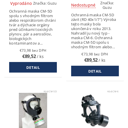
Značka:
Vyprodáno
Značka:
Guzu
Nedostupné
Guzu
Ochranná maska CM-5D
Ochranná maska CM-5D
spolu s vhodným filtrom
závit (RD 40x1/7") Výroba
alebo respirátorom chráni
tejto masky bola
tvár a dýchacie orgány
ukončená v roku 2013.
pred účinkami toxických
Nahradil ju nový typ -
plynov, pár a aerosólov,
maska CM-6. Ochranná
biologických
maska CM-5D spolu s
kontaminantov a...
vhodným filtrom alebo...
€73,98 bez DPH
€73,98 bez DPH
€89,52
/ ks
€89,52
/ ks
DETAIL
DETAIL
Kód:
CM-5D
Kód:
CM-6