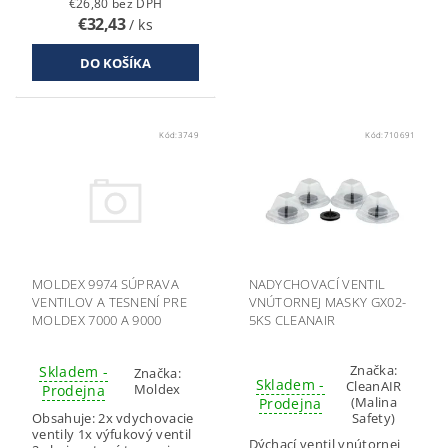
€26,80 bez DPH
€32,43
/ ks
Kód:
3749
Kód:
710691
MOLDEX 9974 SÚPRAVA
NADYCHOVACÍ VENTIL
VENTILOV A TESNENÍ PRE
VNÚTORNEJ MASKY GX02-
MOLDEX 7000 A 9000
5KS CLEANAIR
Značka:
Skladem -
Značka:
Skladem -
CleanAIR
Moldex
Prodejna
(Malina
Prodejna
Obsahuje: 2x vdychovacie
Safety)
ventily 1x výfukový ventil
Dýchací ventil vnútornej