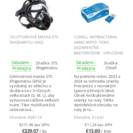
CELOTVÁROVÁ MASKA STS
CLINELL ANTIBACTERIAL
SHIGEMATSU GX02
HAND WIPES 100KS
DEZINFEKČNÉ -
BAKTERICÍDNE - VIRUCÍDNE
OBRÚSKY
Skladem -
Skladem -
Značka:
STS
Značka:
Shigematsu
Clinell
Prodejna
Prodejna
Celotvárová maska STS
Na prelome rokov 2023 a
Shigematsu GX02 je
2024 sa nahradia utierky
vyrobený zo silikónu a
Prevantics s rovnakým
dodáva sa v 3 rôznych
typom účinných látok.
veľkostiach (S, M, L), aby
Clinell Antibakteriálne
vyhovoval väčšine veľkostí
utierky na ruky 100ks
tváre. Táto multifunkčná
dezinfekčné obrúsky na
celotvárová...
ruky Je to...
Pôvodne:
€387,16
Pôvodne:
€13,61
€271,96 bez DPH
€11,24 bez DPH
€329,07
€13,60
/ ks
/ box