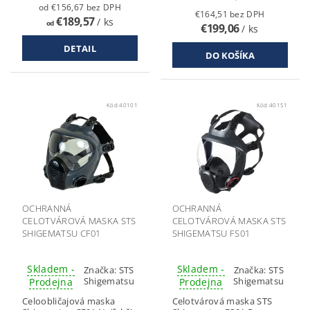
od €156,67 bez DPH
€164,51 bez DPH
€189,57
/ ks
od
€199,06
/ ks
DETAIL
Kód:
40101
Kód:
40151
OCHRANNÁ
OCHRANNÁ
CELOTVÁROVÁ MASKA STS
CELOTVÁROVÁ MASKA STS
SHIGEMATSU CF01
SHIGEMATSU FS01
Skladem -
Skladem -
Značka:
STS
Značka:
STS
Shigematsu
Shigematsu
Prodejna
Prodejna
Celoobličajová maska
Celotvárová maska STS