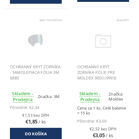
Kód:
7100188168
Kód:
2815
OCHRANNÝ KRYT ZORNÍKA
OCHRANNÝ KRYT
- SAMOLEPIACA FÓLIA 3M
ZORNÍKA-FÓLIE PRE
6885
MOLDEX 9000 (9993)
Skladem -
Skladem -
Značka:
Značka:
3M
Moldex
Prodejna
Prodejna
Pôvodne:
€2,34
Cena za 1 ks. Celé balenie
= 15 ks
€1,53 bez DPH
€1,85
Pôvodne:
€3,59
/ ks
€2,52 bez DPH
€3,05
/ ks