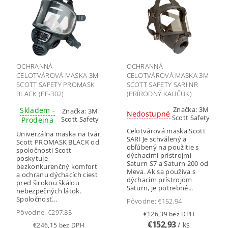
OCHRANNÁ
OCHRANNÁ
CELOTVÁROVÁ MASKA 3M
CELOTVÁROVÁ MASKA 3M
SCOTT SAFETY PROMASK
SCOTT SAFETY SARI NR
BLACK (FF-302)
(PRÍRODNÝ KAUČUK)
Značka:
3M
Skladem -
Značka:
3M
Nedostupné
Scott Safety
Scott Safety
Prodejna
Celotvárová maska Scott
Univerzálna maska na tvár
SARI Je schválený a
Scott PROMASK BLACK od
obľúbený na použitie s
spoločnosti Scott
dýchacími prístrojmi
poskytuje
Saturn S7 a Saturn 200 od
bezkonkurenčný komfort
Meva. Ak sa používa s
a ochranu dýchacích ciest
dýchacím prístrojom
pred širokou škálou
Saturn, je potrebné...
nebezpečných látok.
Spoločnosť...
Pôvodne:
€152,94
Pôvodne:
€297,85
€126,39 bez DPH
€152,93
/ ks
€246,15 bez DPH