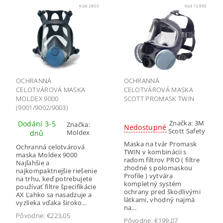
Kód:
2800
Kód:
12890
OCHRANNÁ
OCHRANNÁ
CELOTVÁROVÁ MASKA
CELOTVÁROVÁ MASKA
MOLDEX 9000
SCOTT PROMASK TWIN
(9001/9002/9003)
Značka:
3M
Dodání 3-5
Značka:
Nedostupné
Scott Safety
Moldex
dnů
Maska na tvár Promask
Ochranná celotvárová
TWIN v kombinácii s
maska Moldex 9000
radom filtrov PRO ( filtre
Najľahšie a
zhodné s polomaskou
najkompaktnejšie riešenie
Profile ) vytvára
na trhu, keď potrebujete
kompletný systém
používať filtre špecifikácie
ochrany pred škodlivými
AX Ľahko sa nasadzuje a
látkami, vhodný najmä
vyzlieka vďaka široko...
na...
Pôvodne:
€223,05
Pôvodne:
€199,07