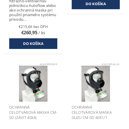
filtračno-ventilačnou
jednotkou Autoflow alebo
ako ochranná maska pri
použití priameho systému
prívodu...
€215,66 bez DPH
€260,95
/ ks
Kód:
99990069
Kód:
CM5X4_KLI
OCHRANNÁ
OCHRANNÁ
CELOTVÁROVÁ MASKA CM-
CELOTVÁROVÁ MASKA
5D (ZÁVIT 40X4)
GUZU CM-5D 40X1/7