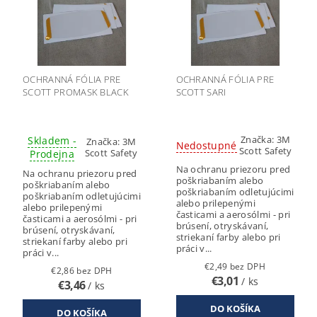
OCHRANNÁ FÓLIA PRE
OCHRANNÁ FÓLIA PRE
SCOTT PROMASK BLACK
SCOTT SARI
Značka:
3M
Skladem -
Značka:
3M
Nedostupné
Scott Safety
Scott Safety
Prodejna
Na ochranu priezoru pred
Na ochranu priezoru pred
poškriabaním alebo
poškriabaním alebo
poškriabaním odletujúcimi
poškriabaním odletujúcimi
alebo prilepenými
alebo prilepenými
časticami a aerosólmi - pri
časticami a aerosólmi - pri
brúsení, otryskávaní,
brúsení, otryskávaní,
striekaní farby alebo pri
striekaní farby alebo pri
práci v...
práci v...
€2,49 bez DPH
€2,86 bez DPH
€3,01
/ ks
€3,46
/ ks