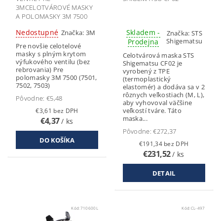
3MCELOTVÁROVÉ MASKY
A POLOMASKY 3M 7500
Nedostupné
Skladem -
Značka:
3M
Značka:
STS
Shigematsu
Prodejna
Pre novšie celotelové
masky s plným krytom
Celotvárová maska STS
výfukového ventilu (bez
Shigematsu CF02 je
rebrovania) Pre
vyrobený z TPE
polomasky 3M 7500 (7501,
(termoplastický
7502, 7503)
elastomér) a dodáva sa v 2
rôznych veľkostiach (M, L),
Pôvodne:
€5,48
aby vyhovoval väčšine
veľkostí tváre. Táto
€3,61 bez DPH
maska...
€4,37
/ ks
Pôvodne:
€272,37
€191,34 bez DPH
€231,52
/ ks
DETAIL
Kód:
710600L
Kód:
CL-497