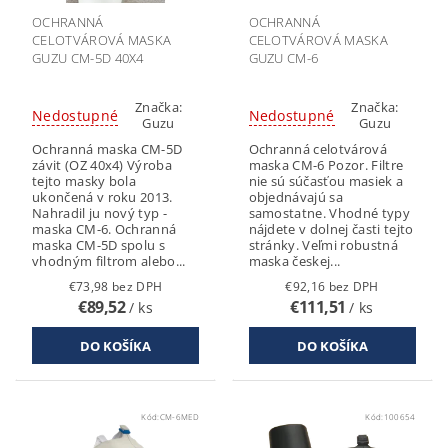
OCHRANNÁ
OCHRANNÁ
CELOTVÁROVÁ MASKA
CELOTVÁROVÁ MASKA
GUZU CM-5D 40X4
GUZU CM-6
Značka:
Značka:
Nedostupné
Nedostupné
Guzu
Guzu
Ochranná maska CM-5D
Ochranná celotvárová
závit (OZ 40x4) Výroba
maska CM-6 Pozor. Filtre
tejto masky bola
nie sú súčasťou masiek a
ukončená v roku 2013.
objednávajú sa
Nahradil ju nový typ -
samostatne. Vhodné typy
maska CM-6. Ochranná
nájdete v dolnej časti tejto
maska CM-5D spolu s
stránky. Veľmi robustná
vhodným filtrom alebo...
maska českej...
€73,98 bez DPH
€92,16 bez DPH
€89,52
€111,51
/ ks
/ ks
Kód:
CM-6MED
Kód:
100654