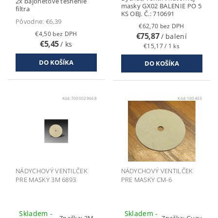
2x bajonetové tesnenie
masky GX02 BALENIE PO 5
filtra
KS OBJ. Č.: 710691
Pôvodne:
€6,39
€62,70 bez DPH
€4,50 bez DPH
€75,87
/ balení
€5,45
/ ks
€15,17 / 1 ks
Kód:
7000029668
Kód:
100403
NÁDYCHOVÝ VENTILČEK
NÁDYCHOVÝ VENTILČEK
PRE MASKY 3M 6893
PRE MASKY CM-6
Skladem -
Skladem -
Značka:
3M
Značka:
Guzu