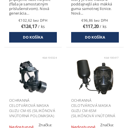
(fľaša je samostatným
poddajnejší ako mäkká
príslušenstvom). Nová
guma samotnej lícnice.
generácia...
Nová...
€102,62 bez DPH
€96,86 bez DPH
€124,17
€117,20
/ ks
/ ks
Kód:
100324
Kód:
100417
OCHRANNÁ
OCHRANNÁ
CELOTVÁROVÁ MASKA
CELOTVÁROVÁ MASKA
GUZU CM-6S (SILIKÓNOVÁ
GUZU CM-6SM
VNÚTORNÁ POLOMASKA)
(SILIKÓNOVÁ VNÚTORNÁ
POLOMASKA, SO
Značka:
Značka:
SYSTÉMOM PITIA)
Nedostupné
Nedostupné