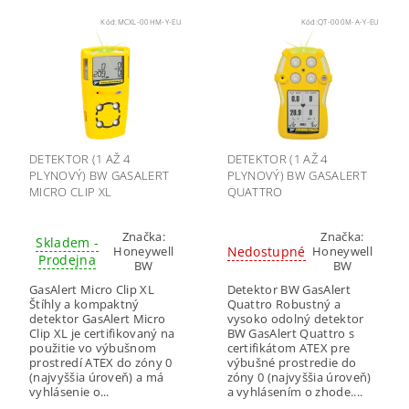
Kód:
MCXL-00HM-Y-EU
Kód:
QT-000M-A-Y-EU
DETEKTOR (1 AŽ 4
DETEKTOR (1 AŽ 4
PLYNOVÝ) BW GASALERT
PLYNOVÝ) BW GASALERT
MICRO CLIP XL
QUATTRO
Značka:
Značka:
Skladem -
Nedostupné
Honeywell
Honeywell
Prodejna
BW
BW
GasAlert Micro Clip XL
Detektor BW GasAlert
Štíhly a kompaktný
Quattro Robustný a
detektor GasAlert Micro
vysoko odolný detektor
Clip XL je certifikovaný na
BW GasAlert Quattro s
použitie vo výbušnom
certifikátom ATEX pre
prostredí ATEX do zóny 0
výbušné prostredie do
(najvyššia úroveň) a má
zóny 0 (najvyššia úroveň)
vyhlásenie o...
a vyhlásením o zhode....