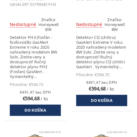
GASALERT EXTREME PH3
Značka:
Značka:
Nedostupné
Nedostupné
Honeywell
Honeywell
BW
BW
Detektor PH3 (fosfán -
Detektor Cl2 (chlóru)
fosfovodík) GasAlert
GasAlert Extreme V roku
Extreme V roku 2020
2020 nahradený modelom
nahradený modelom BW
BW Solo. Zistite ceny a
Solo. Zistite ceny a
dostupnosť! Ručný
dostupnosť! Ručný
detektor plynu Cl2 (chlór)
detektor plynu PH3
GasAlert . Vymeniteľný...
(Fosfan) GasAlert .
Pôvodne:
€594,70
Vymeniteľný...
€491,47 bez DPH
Pôvodne:
€594,70
€594,68
/ ks
€491,47 bez DPH
€594,68
/ ks
Kód:
BWGAEX HCN
Kód:
BWGAEX O2