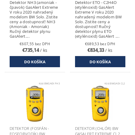
Detektor NH3 (amoniak -
Detektor ETO - C2H4O
čpavok) GasAlert Extreme
(etylénoxid) GasAlert
V roku 2020 nahradený
Extreme V roku 2020
modelom BW Solo. Zistite
nahradený modelom BW
ceny a dostupnosť! NH3
Solo. Zistite ceny a
(Amoniak - Amoniak)
dostupnosť! Ručný
Ručný detektor plynu
detektor plynu ETO
GasAlert....
(etylénoxid) GasAlert ....
€607,55 bez DPH
€689,53 bez DPH
€735,14
€834,33
/ ks
/ ks
Kód:
BWGAEX PH3
Kód:
BWGAEX CL2
DETEKTOR (FOSFÁN -
DETEKTOR (CHLÓR) BW
FOSFORVODÍK) BW
GASALERT EXTREME CL2