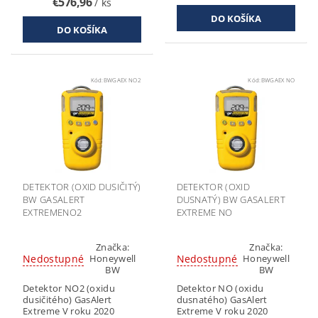
€576,96
/ ks
Kód:
BWGAEX NO2
Kód:
BWGAEX NO
DETEKTOR (OXID DUSIČITÝ)
DETEKTOR (OXID
BW GASALERT
DUSNATÝ) BW GASALERT
EXTREMENO2
EXTREME NO
Značka:
Značka:
Nedostupné
Nedostupné
Honeywell
Honeywell
BW
BW
Detektor NO2 (oxidu
Detektor NO (oxidu
dusičitého) GasAlert
dusnatého) GasAlert
Extreme V roku 2020
Extreme V roku 2020