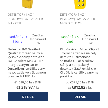
DETEKTOR (1 AŽ 4
DETEKTOR (1 AŽ 4
PLYNOVÝ) BW GASALERT
PLYNOVÝ) BW GASALERT
MAX XT II
MICRO CLIP X3
Značka:
Značka:
Dodání 2-3
Dodání 3-5
Honeywell
Honeywell
týdny
dnů
BW
BW
Detektor BW GasAlert
Klip GasAlert Micro Clip X3
Quatro Profesionálny a
Trojročná záruka na celý
vysoko odolný detektor
detektor - životnosť
BW GasAlert Max XT II s
snímača O2 až 5 rokov.
integrovaným sacím
Štíhly a kompaktný
čerpadlom, certifikovaný
detektor GasAlert Micro
na použitie vo výbušnom
Clip XL je certifikovaný na
prostredí ATEX do...
použitie...
€1 090,06 bez DPH
od €671,75 bez DPH
€1 318,97
€812,82
/ ks
/ ks
od
DETAIL
DETAIL