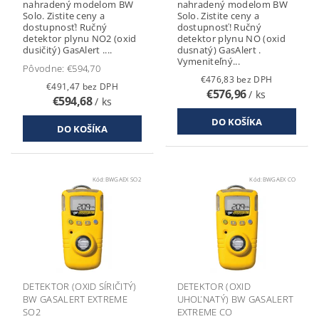
nahradený modelom BW
nahradený modelom BW
Solo. Zistite ceny a
Solo. Zistite ceny a
dostupnosť! Ručný
dostupnosť! Ručný
detektor plynu NO2 (oxid
detektor plynu NO (oxid
dusičitý) GasAlert ....
dusnatý) GasAlert .
Vymeniteľný...
Pôvodne:
€594,70
€476,83 bez DPH
€491,47 bez DPH
€576,96
/ ks
€594,68
/ ks
Kód:
BWGAEX SO2
Kód:
BWGAEX CO
DETEKTOR (OXID SÍRIČITÝ)
DETEKTOR (OXID
BW GASALERT EXTREME
UHOĽNATÝ) BW GASALERT
SO2
EXTREME CO