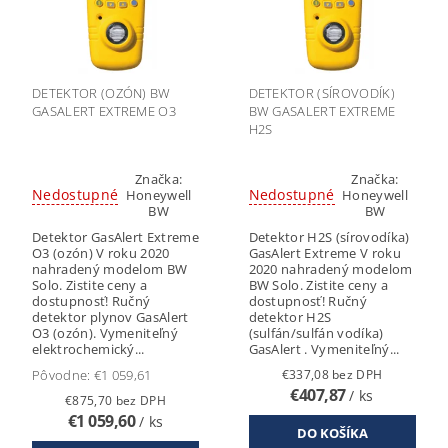
DETEKTOR (OZÓN) BW
DETEKTOR (SÍROVODÍK)
GASALERT EXTREME O3
BW GASALERT EXTREME
H2S
Značka:
Značka:
Nedostupné
Nedostupné
Honeywell
Honeywell
BW
BW
Detektor GasAlert Extreme
Detektor H2S (sírovodíka)
O3 (ozón) V roku 2020
GasAlert Extreme V roku
nahradený modelom BW
2020 nahradený modelom
Solo. Zistite ceny a
BW Solo. Zistite ceny a
dostupnosť! Ručný
dostupnosť! Ručný
detektor plynov GasAlert
detektor H2S
O3 (ozón). Vymeniteľný
(sulfán/sulfán vodíka)
elektrochemický...
GasAlert . Vymeniteľný...
Pôvodne:
€1 059,61
€337,08 bez DPH
€407,87
/ ks
€875,70 bez DPH
€1 059,60
/ ks