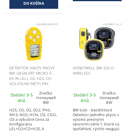
Kód:
BWGAMICRO5
Kód:
BWS1-HL-Y
DETEKTOR VIACPLYNOVÝ
HONEYWELL BW SOLO -
BW GASALERT MICRO 5 -
WIRELESS
EX (% LEL), O2, H2S, CO
VOLITEĽNE INÉ PLYNY
Značka:
Značka:
Dodání 3-5
Dodání 3-5
Honeywell
Honeywell
dnů
dnů
BW
BW
H2S, CO, O2, SO2, PH3,
BW Solo - bezdrôtové
NH3, NO2, HCN, Cl2, ClO2,
Detektor jedného plynu s
O3 a výbušné Cena za
vysoko presnými
konfiguráciu
senzormi série 1, ktoré sú
LEL+O2+CO+H2S, k
spoľahlivé, rýchlo reagujú