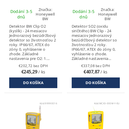
Značka:
Značka:
Dodání 3-5
Dodání 3-5
Honeywell
Honeywell
dnů
dnů
BW
BW
Detektor BW Clip O2
Detektor SO2 (oxidu
(kyslík) - 24 mesiacov
siričitého) BW Clip - 24
Jednorazový bezúdržbový
mesiacov Jednorazový
detektor so životnosťou 2
bezúdržbový detektor so
roky. IP66/67, ATEX do
životnosťou 2 roky.
zóny 0, vyhlásenie o
IP66/67, ATEX do zóny 0,
zhode. Základné
vyhlásenie o zhode.
nastavenia pre O2: 1....
Základné nastavenia...
€202,72 bez DPH
€337,08 bez DPH
€245,29
€407,87
/ ks
/ ks
Kód:
99990016
Kód:
MCX3-000M-Y-EU