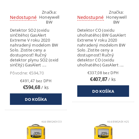
Značka:
Značka:
Nedostupné
Nedostupné
Honeywell
Honeywell
BW
BW
Detektor SO2 (oxidu
Detektor CO (oxidu
siričitého) GasAlert
uhoľnatého) BW GasAlert
Extreme V roku 2020
Extreme V roku 2020
nahradený modelom BW
nahradený modelom BW
Solo. Zistite ceny a
Solo. Zistite ceny a
dostupnosť! Ručný
dostupnosť! Ručný
detektor plynu SO2 (oxid
detektor CO (oxidu
siričitý) GasAlert ....
uhoľnatého) GasAlert ....
Pôvodne:
€594,70
€337,08 bez DPH
€407,87
/ ks
€491,47 bez DPH
€594,68
/ ks
Kód:
BWGAEX O3
Kód:
BWGAEX H2S