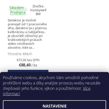
Značka:
Skladem -
Honeywell
Prodejna
BW
Detektor je možné
prenajať od 1 pracovného
dňa, detektor je s platnou
kalibráciou a nabíjačkou.
Je obzvlášť užitočný pri
krátkodobých prácach
alebo návštevách
závodov, kde sa...
Pôvodne:
€88,41
€73,06 bez DPH
€88,40
/ ks
Používáme cookies, abychom Vám umožnili pohodlné
prohlížení webu a díky analýze provozu webu neustále
25
položiek celkom
zlepšovali jeho funkce, výkon a použitelnost.
Více
informací
NASTAVENIE