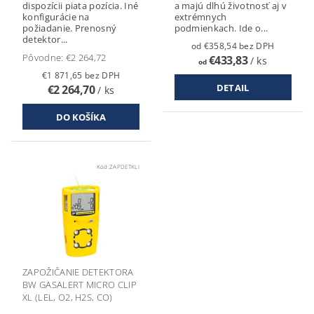
dispozícii piata pozícia. Iné
a majú dlhú životnosť aj v
konfigurácie na
extrémnych
požiadanie. Prenosný
podmienkach. Ide o...
detektor...
od €358,54 bez DPH
Pôvodne:
€2 264,72
€433,83
/ ks
od
€1 871,65 bez DPH
DETAIL
€2 264,70
/ ks
Kód:
ZAPDETKLI
ZAPOŽIČANIE DETEKTORA
BW GASALERT MICRO CLIP
XL (LEL, O2, H2S, CO)