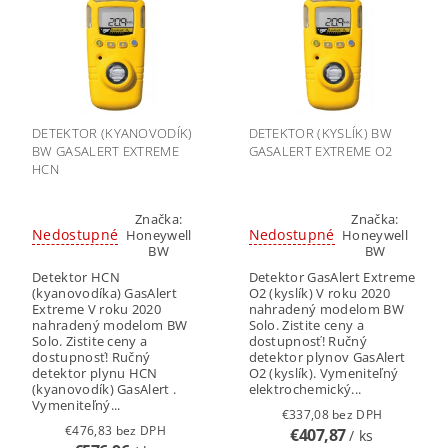
DETEKTOR (KYANOVODÍK)
DETEKTOR (KYSLÍK) BW
BW GASALERT EXTREME
GASALERT EXTREME O2
HCN
Značka:
Značka:
Nedostupné
Nedostupné
Honeywell
Honeywell
BW
BW
Detektor HCN
Detektor GasAlert Extreme
(kyanovodíka) GasAlert
O2 (kyslík) V roku 2020
Extreme V roku 2020
nahradený modelom BW
nahradený modelom BW
Solo. Zistite ceny a
Solo. Zistite ceny a
dostupnosť! Ručný
dostupnosť! Ručný
detektor plynov GasAlert
detektor plynu HCN
O2 (kyslík). Vymeniteľný
(kyanovodík) GasAlert .
elektrochemický...
Vymeniteľný...
€337,08 bez DPH
€476,83 bez DPH
€407,87
/ ks