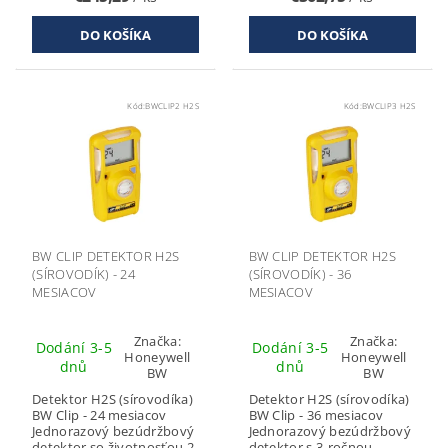
Kód:
BWCLIP2 H2S
Kód:
BWCLIP3 H2S
BW CLIP DETEKTOR H2S
BW CLIP DETEKTOR H2S
(SÍROVODÍK) - 24
(SÍROVODÍK) - 36
MESIACOV
MESIACOV
Značka:
Značka:
Dodání 3-5
Dodání 3-5
Honeywell
Honeywell
dnů
dnů
BW
BW
Detektor H2S (sírovodíka)
Detektor H2S (sírovodíka)
BW Clip - 24 mesiacov
BW Clip - 36 mesiacov
Jednorazový bezúdržbový
Jednorazový bezúdržbový
detektor so životnosťou 2
detektor s 3-ročnou