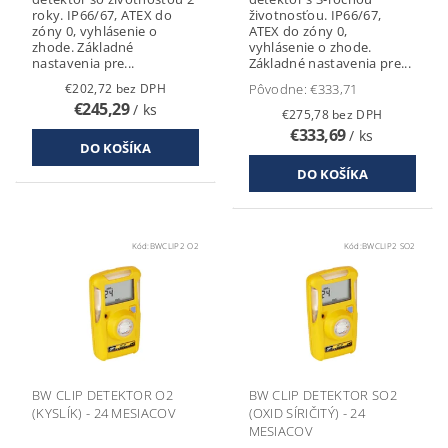
roky. IP66/67, ATEX do
životnosťou. IP66/67,
zóny 0, vyhlásenie o
ATEX do zóny 0,
zhode. Základné
vyhlásenie o zhode.
nastavenia pre...
Základné nastavenia pre...
€202,72 bez DPH
Pôvodne:
€333,71
€245,29
/ ks
€275,78 bez DPH
€333,69
/ ks
Kód:
BWCLIP2 O2
Kód:
BWCLIP2 SO2
BW CLIP DETEKTOR O2
BW CLIP DETEKTOR SO2
(KYSLÍK) - 24 MESIACOV
(OXID SÍRIČITÝ) - 24
MESIACOV