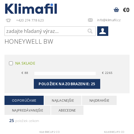
€0
info@klimafil.cz
+420 274 778 623
HONEYWELL BW
NA SKLADE
€
88
€
2265
POLOŽIEK NA ZOBRAZENIE:
25
ODPORÚČAME
NAJLACNEJŠIE
NAJDRAHŠIE
NAJPREDÁVANEJŠIE
ABECEDNE
25
položiek celkom
Kód:
BWCLIP2 CO
Kód:
BWCLIP3 CO