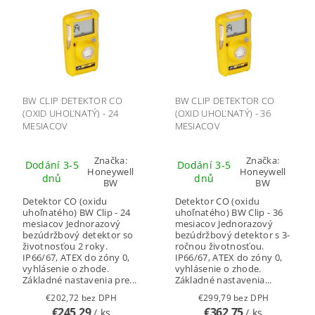
BW CLIP DETEKTOR CO
BW CLIP DETEKTOR CO
(OXID UHOĽNATÝ) - 24
(OXID UHOĽNATÝ) - 36
MESIACOV
MESIACOV
Značka:
Značka:
Dodání 3-5
Dodání 3-5
Honeywell
Honeywell
dnů
dnů
BW
BW
Detektor CO (oxidu
Detektor CO (oxidu
uhoľnatého) BW Clip - 24
uhoľnatého) BW Clip - 36
mesiacov Jednorazový
mesiacov Jednorazový
bezúdržbový detektor so
bezúdržbový detektor s 3-
životnosťou 2 roky.
ročnou životnosťou.
IP66/67, ATEX do zóny 0,
IP66/67, ATEX do zóny 0,
vyhlásenie o zhode.
vyhlásenie o zhode.
Základné nastavenia pre...
Základné nastavenia...
€202,72 bez DPH
€299,79 bez DPH
€245,29
€362,75
/ ks
/ ks