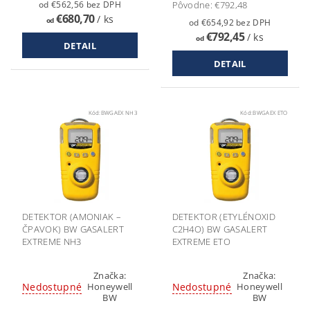
od €562,56 bez DPH
Pôvodne:
€792,48
€680,70
/ ks
od
od €654,92 bez DPH
€792,45
/ ks
od
DETAIL
DETAIL
Kód:
BWGAEX NH3
Kód:
BWGAEX ETO
DETEKTOR (AMONIAK –
DETEKTOR (ETYLÉNOXID
ČPAVOK) BW GASALERT
C2H4O) BW GASALERT
EXTREME NH3
EXTREME ETO
Značka:
Značka:
Nedostupné
Nedostupné
Honeywell
Honeywell
BW
BW