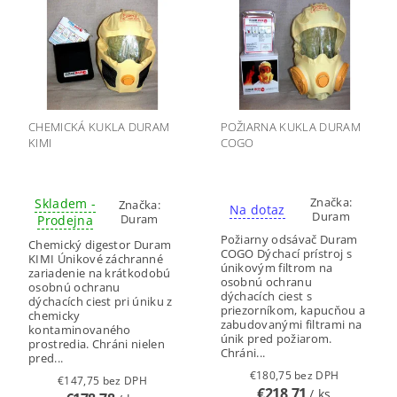
CHEMICKÁ KUKLA DURAM
POŽIARNA KUKLA DURAM
KIMI
COGO
Značka:
Skladem -
Značka:
Na dotaz
Duram
Duram
Prodejna
Požiarny odsávač Duram
Chemický digestor Duram
COGO Dýchací prístroj s
KIMI Únikové záchranné
únikovým filtrom na
zariadenie na krátkodobú
osobnú ochranu
osobnú ochranu
dýchacích ciest s
dýchacích ciest pri úniku z
priezorníkom, kapucňou a
chemicky
zabudovanými filtrami na
kontaminovaného
únik pred požiarom.
prostredia. Chráni nielen
Chráni...
pred...
€180,75 bez DPH
€147,75 bez DPH
€218,71
/ ks