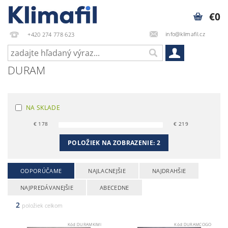
€0
info@klimafil.cz
+420 274 778 623
DURAM
NA SKLADE
€
178
€
219
POLOŽIEK NA ZOBRAZENIE:
2
ODPORÚČAME
NAJLACNEJŠIE
NAJDRAHŠIE
NAJPREDÁVANEJŠIE
ABECEDNE
2
položiek celkom
Kód:
DURAMKIMI
Kód:
DURAMCOGO