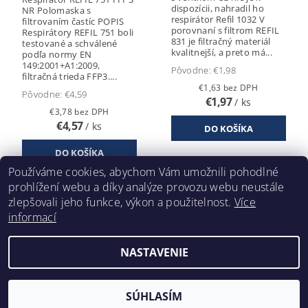
dispozícii, nahradil ho
NR Polomaska s
respirátor Refil 1032 V
filtrovaním častíc POPIS
porovnaní s filtrom REFIL
Respirátory REFIL 751 boli
831 je filtračný materiál
testované a schválené
kvalitnejší, a preto má...
podľa normy EN
149:2001+A1:2009,
Pôvodne:
€1,98
filtračná trieda FFP3....
€1,63 bez DPH
Pôvodne:
€4,59
€1,97
/ ks
€3,78 bez DPH
€4,57
/ ks
Používáme cookies, abychom Vám umožnili pohodlné
prohlížení webu a díky analýze provozu webu neustále
12
položiek celkom
zlepšovali jeho funkce, výkon a použitelnost.
Více
informací
NASTAVENIE
2026 ©
Klimafil
, všetky práva vyhradené
Vytvoril Shoptet
SÚHLASÍM