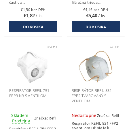
častíc a...
filtračná trieda...
€1,50 bez DPH
€4,46 bez DPH
€1,82
€5,40
/ ks
/ ks
Kód:
751
Kód:
831
RESPIRÁTOR REFIL 751
RESPIRÁTOR REFIL 831 -
FFP3 NR S VENTILOM
FPP2 TVAROVANÝ S
VENTILOM
Skladem -
Nedostupné
Značka:
Refil
Značka:
Refil
Prodejna
Respirátor REFIL 831 FFP2
s ventilom Už nie je k
Respirátor REFIL 751 FFP3