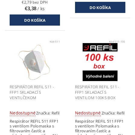
€2,79 bez DPH
€3,38
/ ks
Kód:
511
Kód:
511-100
RESPIRÁTOR REFIL 511 -
RESPIRÁTOR REFIL 511 -
FFP1 SKLADACÍ S
FFP1 SKLADACÍ S
VENTILČEKOM
VENTILOM 100KS BOX
Nedostupné
Nedostupné
Značka:
Refil
Značka:
Refil
Respirátor REFIL 511 FFP1
Respirátor REFIL 511 FFP1
s ventilom Polomaska s
s ventilom Polomaska s
filtrovaním častíc a
filtrovaním častíc a