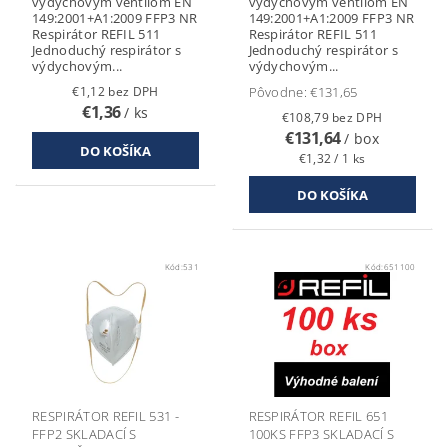
výdychovým ventilom EN
výdychovým ventilom EN
149:2001+A1:2009 FFP3 NR
149:2001+A1:2009 FFP3 NR
Respirátor REFIL 511
Respirátor REFIL 511
Jednoduchý respirátor s
Jednoduchý respirátor s
výdychovým...
výdychovým...
€1,12 bez DPH
Pôvodne:
€131,65
€1,36
/ ks
€108,79 bez DPH
€131,64
/ box
€1,32 / 1 ks
Kód:
531
Kód:
651100
RESPIRÁTOR REFIL 531 -
RESPIRÁTOR REFIL 651
FFP2 SKLADACÍ S
100KS FFP3 SKLADACÍ S