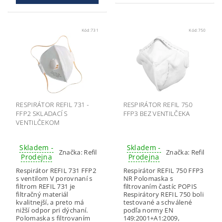
Kód:
731
Kód:
750
RESPIRÁTOR REFIL 731 -
RESPIRÁTOR REFIL 750
FFP2 SKLADACÍ S
FFP3 BEZ VENTILČEKA
VENTILČEKOM
Skladem -
Skladem -
Značka:
Refil
Značka:
Refil
Prodejna
Prodejna
Respirátor REFIL 731 FFP2
Respirátor REFIL 750 FFP3
s ventilom V porovnaní s
NR Polomaska s
filtrom REFIL 731 je
filtrovaním častíc POPIS
filtračný materiál
Respirátory REFIL 750 boli
kvalitnejší, a preto má
testované a schválené
nižší odpor pri dýchaní.
podľa normy EN
Polomaska s filtrovaním
149:2001+A1:2009,