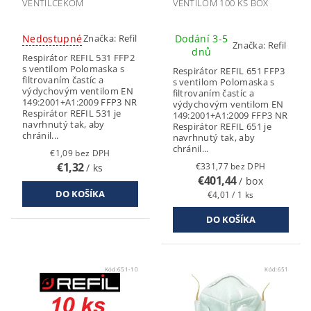
VENTILČEKOM
VENTILOM 100 KS BOX
Nedostupné
Dodání 3-5
Značka:
Refil
Značka:
Refil
dnů
Respirátor REFIL 531 FFP2
s ventilom Polomaska s
Respirátor REFIL 651 FFP3
filtrovaním častíc a
s ventilom Polomaska s
výdychovým ventilom EN
filtrovaním častíc a
149:2001+A1:2009 FFP3 NR
výdychovým ventilom EN
Respirátor REFIL 531 je
149:2001+A1:2009 FFP3 NR
navrhnutý tak, aby
Respirátor REFIL 651 je
chránil...
navrhnutý tak, aby
chránil...
€1,09 bez DPH
€1,32
€331,77 bez DPH
/ ks
€401,44
/ box
€4,01 / 1 ks
Kód:
651-10
Kód:
651