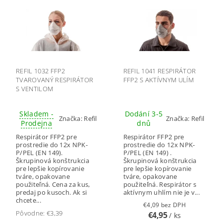
REFIL 1032 FFP2
REFIL 1041 RESPIRÁTOR
TVAROVANÝ RESPIRÁTOR
FFP2 S AKTÍVNYM ULÍM
S VENTILOM
Skladem -
Dodání 3-5
Značka:
Refil
Značka:
Refil
Prodejna
dnů
Respirátor FFP2 pre
Respirátor FFP2 pre
prostredie do 12x NPK-
prostredie do 12x NPK-
P/PEL (EN 149).
P/PEL (EN 149) .
Škrupinová konštrukcia
Škrupinová konštrukcia
pre lepšie kopírovanie
pre lepšie kopírovanie
tváre, opakovane
tváre, opakovane
použiteľná. Cena za kus,
použiteľná. Respirátor s
predaj po kusoch. Ak si
aktívnym uhlím nie je v...
chcete...
€4,09 bez DPH
Pôvodne:
€3,39
€4,95
/ ks