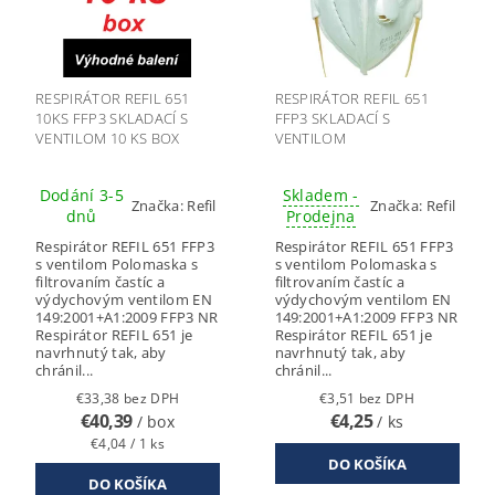
RESPIRÁTOR REFIL 651
RESPIRÁTOR REFIL 651
10KS FFP3 SKLADACÍ S
FFP3 SKLADACÍ S
VENTILOM 10 KS BOX
VENTILOM
Dodání 3-5
Skladem -
Značka:
Refil
Značka:
Refil
dnů
Prodejna
Respirátor REFIL 651 FFP3
Respirátor REFIL 651 FFP3
s ventilom Polomaska s
s ventilom Polomaska s
filtrovaním častíc a
filtrovaním častíc a
výdychovým ventilom EN
výdychovým ventilom EN
149:2001+A1:2009 FFP3 NR
149:2001+A1:2009 FFP3 NR
Respirátor REFIL 651 je
Respirátor REFIL 651 je
navrhnutý tak, aby
navrhnutý tak, aby
chránil...
chránil...
€33,38 bez DPH
€3,51 bez DPH
€40,39
€4,25
/ box
/ ks
€4,04 / 1 ks