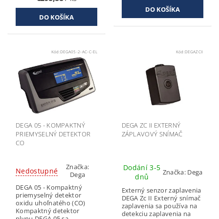
Kód:
DEGA05-2-AC-C-EL
Kód:
DEGAZCII
DEGA 05 - KOMPAKTNÝ
DEGA ZC II EXTERNÝ
PRIEMYSELNÝ DETEKTOR
ZÁPLAVOVÝ SNÍMAČ
CO
Značka:
Dodání 3-5
Nedostupné
Značka:
Dega
Dega
dnů
DEGA 05 - Kompaktný
Externý senzor zaplavenia
priemyselný detektor
DEGA Zc II Externý snímač
oxidu uhoľnatého (CO)
zaplavenia sa používa na
Kompaktný detektor
detekciu zaplavenia na
plynu DEGA 05 sa