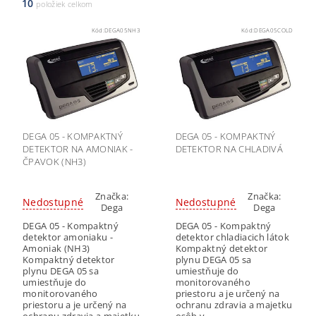
10
položiek celkom
Kód:
DEGA05NH3
Kód:
DEGA05COLD
DEGA 05 - KOMPAKTNÝ
DEGA 05 - KOMPAKTNÝ
DETEKTOR NA AMONIAK -
DETEKTOR NA CHLADIVÁ
ČPAVOK (NH3)
Značka:
Značka:
Nedostupné
Nedostupné
Dega
Dega
DEGA 05 - Kompaktný
DEGA 05 - Kompaktný
detektor amoniaku -
detektor chladiacich látok
Amoniak (NH3)
Kompaktný detektor
Kompaktný detektor
plynu DEGA 05 sa
plynu DEGA 05 sa
umiestňuje do
umiestňuje do
monitorovaného
monitorovaného
priestoru a je určený na
priestoru a je určený na
ochranu zdravia a majetku