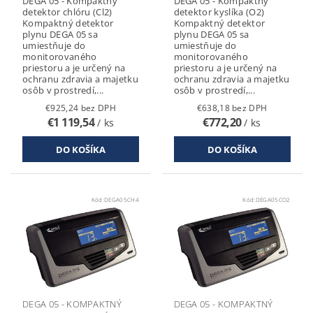
DEGA 05 - Kompaktný
DEGA 05 - Kompaktný
detektor chlóru (Cl2)
detektor kyslíka (O2)
Kompaktný detektor
Kompaktný detektor
plynu DEGA 05 sa
plynu DEGA 05 sa
umiestňuje do
umiestňuje do
monitorovaného
monitorovaného
priestoru a je určený na
priestoru a je určený na
ochranu zdravia a majetku
ochranu zdravia a majetku
osôb v prostredí,...
osôb v prostredí,...
€925,24 bez DPH
€638,18 bez DPH
€1 119,54
€772,20
/ ks
/ ks
Kód:
DEGA05CH4
Kód:
DEGA05CO2
DEGA 05 - KOMPAKTNÝ
DEGA 05 - KOMPAKTNÝ