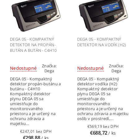
DEGA 05 - KOMPAKTNÝ
DEGA 05 - KOMPAKTNÝ
DETEKTOR NA PROPÁN-
DETEKTOR NA VODÍK (H2)
BUTÁN A BUTÁN - C4H10
Značka:
Značka:
Nedostupné
Nedostupné
Dega
Dega
DEGA 05 - Kompaktný
DEGA 05 - Kompaktný
detektor propán-butánu a
detektor vodíka (H2)
butánu - C4H10
Kompaktný detektor
Kompaktný detektor
plynu DEGA 05 sa
plynu DEGA 05 sa
umiestňuje do
umiestňuje do
monitorovaného
monitorovaného
priestoru a je určený na
priestoru a je určený na
ochranu zdravia a majetku
ochranu zdravia a
osôb v prostredí,...
majetku...
€569,19 bez DPH
€247,01 bez DPH
€688,72
/ ks
€298,88
/ ks