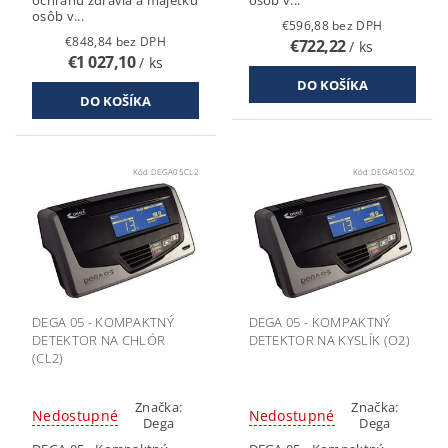
ochranu zdravia a majetku
osôb v...
osôb v...
€596,88 bez DPH
€848,84 bez DPH
€722,22
/ ks
€1 027,10
/ ks
Kód:
DEGA05CL2
Kód:
DEGA05O2
DEGA 05 - KOMPAKTNÝ
DEGA 05 - KOMPAKTNÝ
DETEKTOR NA CHLÓR
DETEKTOR NA KYSLÍK (O2)
(CL2)
Značka:
Značka:
Nedostupné
Nedostupné
Dega
Dega