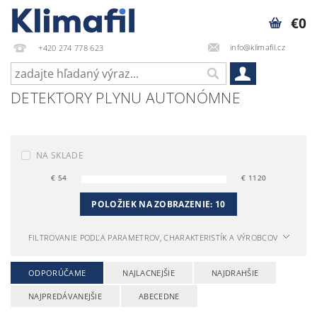
€0
info@klimafil.cz
+420 274 778 623
DETEKTORY PLYNU AUTONÓMNE
NA SKLADE
€
54
€
1120
POLOŽIEK NA ZOBRAZENIE:
10
FILTROVANIE PODĽA PARAMETROV, CHARAKTERISTÍK A VÝROBCOV
ODPORÚČAME
NAJLACNEJŠIE
NAJDRAHŠIE
NAJPREDÁVANEJŠIE
ABECEDNE