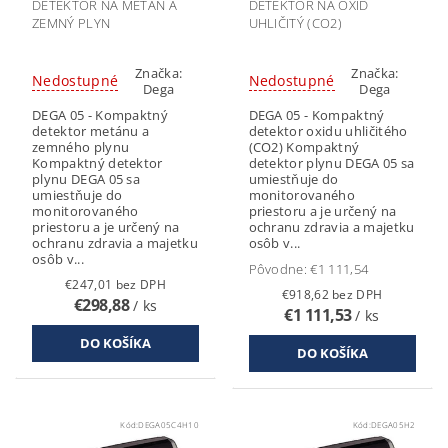
DETEKTOR NA METÁN A
DETEKTOR NA OXID
ZEMNÝ PLYN
UHLIČITÝ (CO2)
Značka:
Značka:
Nedostupné
Nedostupné
Dega
Dega
DEGA 05 - Kompaktný
DEGA 05 - Kompaktný
detektor metánu a
detektor oxidu uhličitého
zemného plynu
(CO2) Kompaktný
Kompaktný detektor
detektor plynu DEGA 05 sa
plynu DEGA 05 sa
umiestňuje do
umiestňuje do
monitorovaného
monitorovaného
priestoru a je určený na
priestoru a je určený na
ochranu zdravia a majetku
ochranu zdravia a majetku
osôb v...
osôb v...
Pôvodne:
€1 111,54
€247,01 bez DPH
€918,62 bez DPH
€298,88
/ ks
€1 111,53
/ ks
Kód:
DEGA05C4H10
Kód:
DEGA05H2