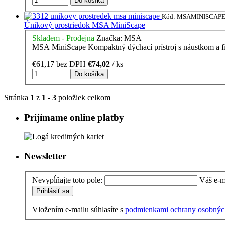
Kód:
MSAMINISCAP
Únikový prostriedok MSA MiniScape
Skladem - Prodejna
Značka:
MSA
MSA MiniScape Kompaktný dýchací prístroj s ná
€61,17 bez DPH
€74,02
/ ks
Stránka
1
z
1
-
3
položiek celkom
Prijímame online platby
Newsletter
Nevypĺňajte toto pole:
Váš e-m
Vložením e-mailu súhlasíte s
podmienkami ochrany osobnýc