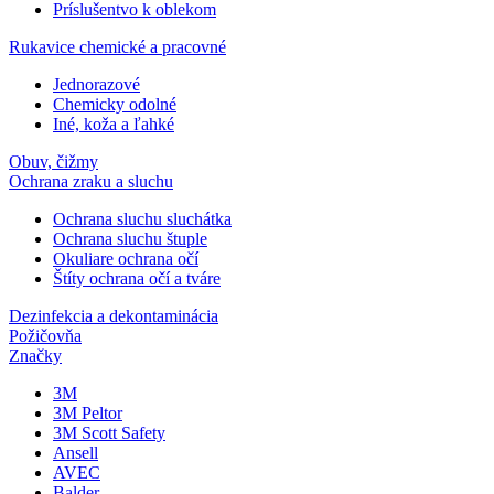
Príslušentvo k oblekom
Rukavice chemické a pracovné
Jednorazové
Chemicky odolné
Iné, koža a ľahké
Obuv, čižmy
Ochrana zraku a sluchu
Ochrana sluchu sluchátka
Ochrana sluchu štuple
Okuliare ochrana očí
Štíty ochrana očí a tváre
Dezinfekcia a dekontaminácia
Požičovňa
Značky
3M
3M Peltor
3M Scott Safety
Ansell
AVEC
Balder