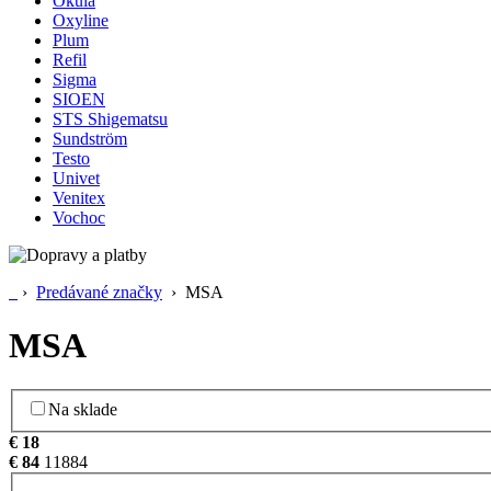
Okula
Oxyline
Plum
Refil
Sigma
SIOEN
STS Shigematsu
Sundström
Testo
Univet
Venitex
Vochoc
›
Predávané značky
›
MSA
MSA
Na sklade
€
18
€
84
1
18
84