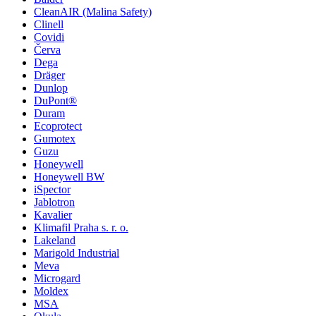
CleanAIR (Malina Safety)
Clinell
Covidi
Červa
Dega
Dräger
Dunlop
DuPont®
Duram
Ecoprotect
Gumotex
Guzu
Honeywell
Honeywell BW
iSpector
Jablotron
Kavalier
Klimafil Praha s. r. o.
Lakeland
Marigold Industrial
Meva
Microgard
Moldex
MSA