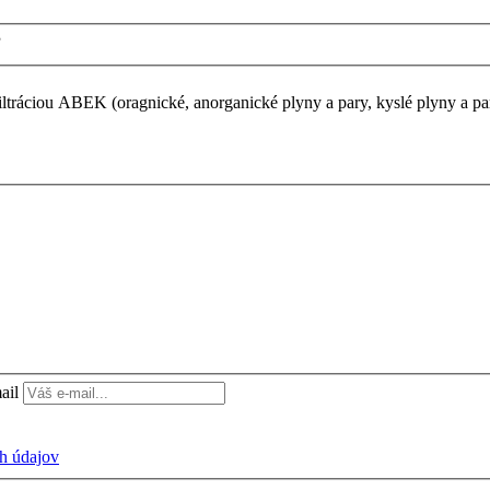
E
ustkom a filtráciou ABEK (oragnické, anorganické plyny a pary, kyslé plyny 
ail
h údajov