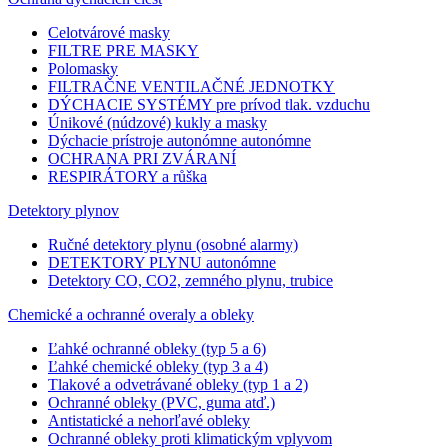
Celotvárové masky
FILTRE PRE MASKY
Polomasky
FILTRAČNE VENTILAČNÉ JEDNOTKY
DÝCHACIE SYSTÉMY pre prívod tlak. vzduchu
Únikové (núdzové) kukly a masky
Dýchacie prístroje autonómne autonómne
OCHRANA PRI ZVÁRANÍ
RESPIRÁTORY a růška
Detektory plynov
Ručné detektory plynu (osobné alarmy)
DETEKTORY PLYNU autonómne
Detektory CO, CO2, zemného plynu, trubice
Chemické a ochranné overaly a obleky
Ľahké ochranné obleky (typ 5 a 6)
Ľahké chemické obleky (typ 3 a 4)
Tlakové a odvetrávané obleky (typ 1 a 2)
Ochranné obleky (PVC, guma atď.)
Antistatické a nehorľavé obleky
Ochranné obleky proti klimatickým vplyvom