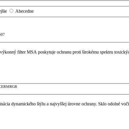
jšie
Abecedne
507
ný filter MSA poskytuje ochranu proti širokému spektru toxických p
CERMRGR
cia dynamického štýlu a najvyššej úrovne ochrany. Sklo odolné voči