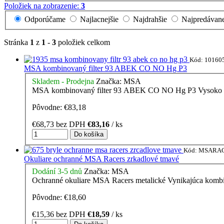
Položiek na zobrazenie:
3
Odporúčame
Najlacnejšie
Najdrahšie
Najpredávane
Stránka
1
z
1
-
3
položiek celkom
Kód:
10160
MSA kombinovaný filter 93 ABEK CO NO Hg P3
Skladem - Prodejna
Značka:
MSA
MSA kombinovaný filter 93 ABEK CO NO Hg P3 Vysoko výkon
Pôvodne:
€83,18
€68,73 bez DPH
€83,16
/ ks
Kód:
MSARA
Okuliare ochranné MSA Racers zrkadlové tmavé
Dodání 3-5 dnů
Značka:
MSA
Ochranné okuliare MSA Racers metalické Vynikajúca kombiná
Pôvodne:
€18,60
€15,36 bez DPH
€18,59
/ ks