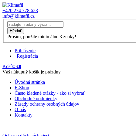
+420 274 778 623
info@klimafil.cz
Prosím, použite minimálne 3 znaky!
Prihlásenie
|
Registrácia
Košík:
€0
Váš nákupný košík je prázdny
Úvodná stránka
E-Shop
Často kladené otázky - ako si vybrať
Obchodné podmienky
Zásady ochrany osobných údajov
O nás
Kontakty
Ochrana dýchacích ciest