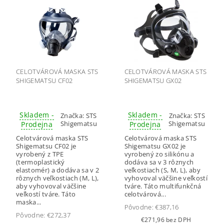
CELOTVÁROVÁ MASKA STS
CELOTVÁROVÁ MASKA STS
SHIGEMATSU CF02
SHIGEMATSU GX02
Skladem -
Skladem -
Značka:
STS
Značka:
STS
Shigematsu
Shigematsu
Prodejna
Prodejna
Celotvárová maska STS
Celotvárová maska STS
Shigematsu CF02 je
Shigematsu GX02 je
vyrobený z TPE
vyrobený zo silikónu a
(termoplastický
dodáva sa v 3 rôznych
elastomér) a dodáva sa v 2
veľkostiach (S, M, L), aby
rôznych veľkostiach (M, L),
vyhovoval väčšine veľkostí
aby vyhovoval väčšine
tváre. Táto multifunkčná
veľkostí tváre. Táto
celotvárová...
maska...
Pôvodne:
€387,16
Pôvodne:
€272,37
€271,96 bez DPH