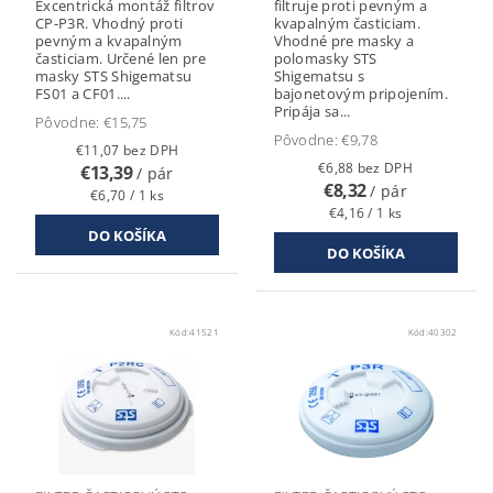
Excentrická montáž filtrov
filtruje proti pevným a
CP-P3R. Vhodný proti
kvapalným časticiam.
pevným a kvapalným
Vhodné pre masky a
časticiam. Určené len pre
polomasky STS
masky STS Shigematsu
Shigematsu s
FS01 a CF01....
bajonetovým pripojením.
Pripája sa...
Pôvodne:
€15,75
Pôvodne:
€9,78
€11,07 bez DPH
€6,88 bez DPH
€13,39
/ pár
€8,32
/ pár
€6,70 / 1 ks
€4,16 / 1 ks
Kód:
41521
Kód:
40302