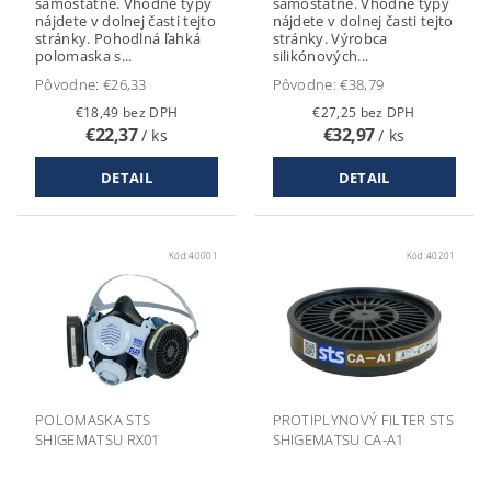
samostatne. Vhodné typy
samostatne. Vhodné typy
nájdete v dolnej časti tejto
nájdete v dolnej časti tejto
stránky. Pohodlná ľahká
stránky. Výrobca
polomaska s...
silikónových...
Pôvodne:
€26,33
Pôvodne:
€38,79
€18,49 bez DPH
€27,25 bez DPH
€22,37
€32,97
/ ks
/ ks
DETAIL
DETAIL
Kód:
40001
Kód:
40201
POLOMASKA STS
PROTIPLYNOVÝ FILTER STS
SHIGEMATSU RX01
SHIGEMATSU CA-A1