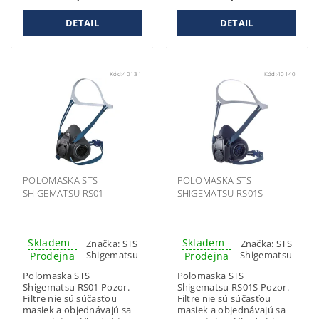
DETAIL
DETAIL
Kód:
40131
Kód:
40140
POLOMASKA STS
POLOMASKA STS
SHIGEMATSU RS01
SHIGEMATSU RS01S
Skladem -
Skladem -
Značka:
STS
Značka:
STS
Shigematsu
Shigematsu
Prodejna
Prodejna
Polomaska STS
Polomaska STS
Shigematsu RS01 Pozor.
Shigematsu RS01S Pozor.
Filtre nie sú súčasťou
Filtre nie sú súčasťou
masiek a objednávajú sa
masiek a objednávajú sa