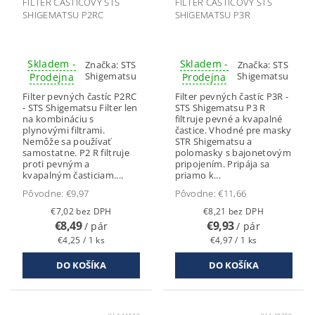
FILTER ČASTICOVÝ STS
FILTER ČASTICOVÝ STS
SHIGEMATSU P2RC
SHIGEMATSU P3R
Skladem -
Skladem -
Značka:
STS
Značka:
STS
Shigematsu
Shigematsu
Prodejna
Prodejna
Filter pevných častíc P2RC
Filter pevných častíc P3R -
- STS Shigematsu Filter len
STS Shigematsu P3 R
na kombináciu s
filtruje pevné a kvapalné
plynovými filtrami.
častice. Vhodné pre masky
Nemôže sa používať
STR Shigematsu a
samostatne. P2 R filtruje
polomasky s bajonetovým
proti pevným a
pripojením. Pripája sa
kvapalným časticiam....
priamo k...
Pôvodne:
€9,97
Pôvodne:
€11,66
€7,02 bez DPH
€8,21 bez DPH
€8,49
€9,93
/ pár
/ pár
€4,25 / 1 ks
€4,97 / 1 ks