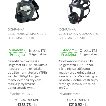
OCHRANNÁ
OCHRANNÁ
CELOTVÁROVÁ MASKA STS
CELOTVÁROVÁ MASKA STS
SHIGEMATSU CF01
SHIGEMATSU FS01
Skladem -
Skladem -
Značka:
STS
Značka:
STS
Shigematsu
Shigematsu
Prodejna
Prodejna
Celoobličajová maska
Celotvárová maska STS
Shigematsu CF01 Najľahšia
Shigematsu FS01 Pozor.
maska v ponuke. Vďaka
Filtre nie sú súčasťou
použitému materiálu (TPE)
masiek a objednávajú sa
váži len 360 g! Ako je u
samostatne. Vhodné typy
tohto výrobcu zvykom,
nájdete v dolnej časti tejto
maska je vybavená
stránky. Maska, ktorá na
panoramatickým...
prvý...
Pôvodne:
€157,32
Pôvodne:
€248,13
€110,52 bez DPH
€174,31 bez DPH
€133,73
€210,92
/ ks
/ ks