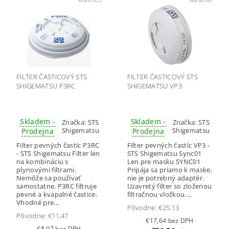
Kód:
41522
Kód:
40350
FILTER ČASTICOVÝ STS
FILTER ČASTICOVÝ STS
SHIGEMATSU P3RC
SHIGEMATSU VP3
Skladem -
Skladem -
Značka:
STS
Značka:
STS
Shigematsu
Shigematsu
Prodejna
Prodejna
Filter pevných častíc P3RC
Filter pevných častíc VP3 -
- STS Shigematsu Filter len
STS Shigematsu Sync01
na kombináciu s
Len pre masku SYNC01
plynovými filtrami.
Pripája sa priamo k maske,
Nemôže sa používať
nie je potrebný adaptér.
samostatne. P3RC filtruje
Uzavretý filter so zloženou
pevné a kvapalné častice.
filtračnou vložkou....
Vhodné pre...
Pôvodne:
€25,13
Pôvodne:
€11,47
€17,64 bez DPH
€8,07 bez DPH