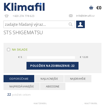
€0
info@klimafil.cz
+420 274 778 623
STS SHIGEMATSU
NA SKLADE
€
5
€
1220
POLOŽIEK NA ZOBRAZENIE:
22
ODPORÚČAME
NAJLACNEJŠIE
NAJDRAHŠIE
NAJPREDÁVANEJŠIE
ABECEDNE
22
položiek celkom
Kód:
720600L
Kód:
710600L