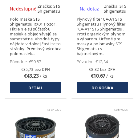
Značka:
STS
Značka:
STS
Nedostupné
Na dotaz
Shigematsu
Shigematsu
Polo maska STS
Plynový filter CA-A1 STS
Shigematsu RX01 Pozor.
Shigematsu Plynový filter
Filtre nie sú súčasťou
"CA-A1" STS Shigematsu.
masiek a objednávajú sa
Proti organickým plynom
samostatne. Vhodné typy
a výparom. Určené pre
nájdete v dolnej časti tejto
masky a polomasky STS
stránky. Prémiový výrobca
Shigematsu s
polomasiek...
bajonetovým...
Pôvodne:
€50,87
Pôvodne:
€12,54
€35,73 bez DPH
€8,82 bez DPH
€43,23
€10,67
/ ks
/ ks
DETAIL
Kód:
40202
Kód:
40225