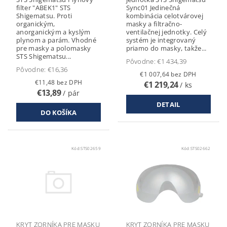
filter "ABEK1" STS
Sync01 Jedinečná
Shigematsu. Proti
kombinácia celotvárovej
organickým,
masky a filtračno-
anorganickým a kyslým
ventilačnej jednotky. Celý
plynom a parám. Vhodné
systém je integrovaný
pre masky a polomasky
priamo do masky, takže...
STS Shigematsu...
Pôvodne:
€1 434,39
Pôvodne:
€16,36
€1 007,64 bez DPH
€11,48 bez DPH
€1 219,24
/ ks
€13,89
/ pár
DETAIL
Kód:
STS02659
Kód:
STS02662
KRYT ZORNÍKA PRE MASKU
KRYT ZORNÍKA PRE MASKU