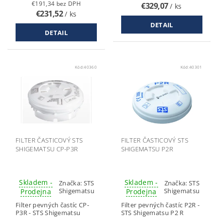
€191,34 bez DPH
€329,07
/ ks
€231,52
/ ks
DETAIL
DETAIL
Kód:
40360
Kód:
40301
FILTER ČASTICOVÝ STS
FILTER ČASTICOVÝ STS
SHIGEMATSU CP-P3R
SHIGEMATSU P2R
Skladem -
Skladem -
Značka:
STS
Značka:
STS
Shigematsu
Shigematsu
Prodejna
Prodejna
Filter pevných častíc CP-
Filter pevných častíc P2R -
P3R - STS Shigematsu
STS Shigematsu P2 R