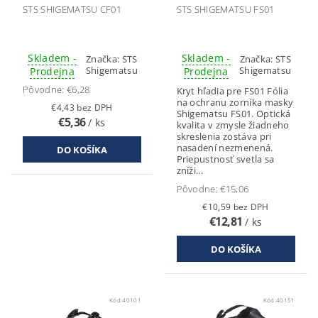
STS SHIGEMATSU CF01
STS SHIGEMATSU FS01
Skladem -
Skladem -
Značka:
STS
Značka:
STS
Shigematsu
Shigematsu
Prodejna
Prodejna
Pôvodne:
€6,28
Kryt hľadia pre FS01 Fólia
na ochranu zorníka masky
€4,43 bez DPH
Shigematsu FS01. Optická
€5,36
/ ks
kvalita v zmysle žiadneho
skreslenia zostáva pri
nasadení nezmenená.
Priepustnosť svetla sa
zníži...
Pôvodne:
€15,06
€10,59 bez DPH
€12,81
/ ks
Kód:
40101
Kód:
40151