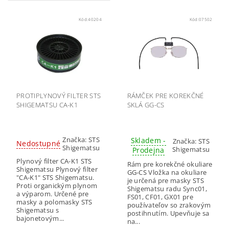
Kód:
40204
Kód:
07502
PROTIPLYNOVÝ FILTER STS
RÁMČEK PRE KOREKČNÉ
SHIGEMATSU CA-K1
SKLÁ GG-CS
Značka:
STS
Skladem -
Značka:
STS
Nedostupné
Shigematsu
Shigematsu
Prodejna
Plynový filter CA-K1 STS
Rám pre korekčné okuliare
Shigematsu Plynový filter
GG-CS Vložka na okuliare
"CA-K1" STS Shigematsu.
je určená pre masky STS
Proti organickým plynom
Shigematsu radu Sync01,
a výparom. Určené pre
FS01, CF01, GX01 pre
masky a polomasky STS
používateľov so zrakovým
Shigematsu s
postihnutím. Upevňuje sa
bajonetovým...
na...