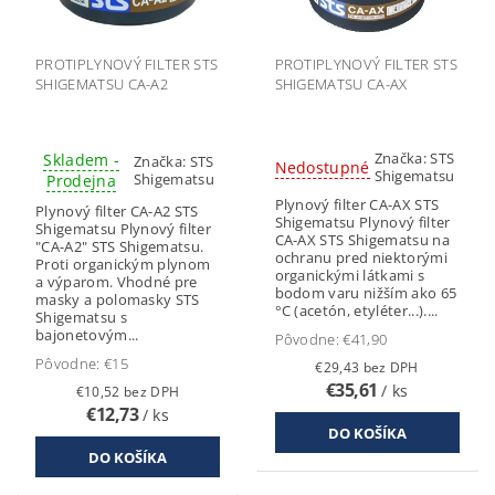
PROTIPLYNOVÝ FILTER STS
PROTIPLYNOVÝ FILTER STS
SHIGEMATSU CA-A2
SHIGEMATSU CA-AX
Značka:
STS
Skladem -
Značka:
STS
Nedostupné
Shigematsu
Shigematsu
Prodejna
Plynový filter CA-AX STS
Plynový filter CA-A2 STS
Shigematsu Plynový filter
Shigematsu Plynový filter
CA-AX STS Shigematsu na
"CA-A2" STS Shigematsu.
ochranu pred niektorými
Proti organickým plynom
organickými látkami s
a výparom. Vhodné pre
bodom varu nižším ako 65
masky a polomasky STS
°C (acetón, etyléter...)....
Shigematsu s
bajonetovým...
Pôvodne:
€41,90
Pôvodne:
€15
€29,43 bez DPH
€35,61
/ ks
€10,52 bez DPH
€12,73
/ ks