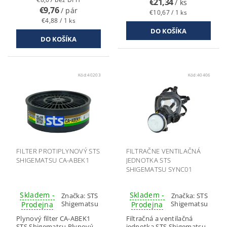
€21,34
/ ks
€9,76
/ pár
€10,67 / 1 ks
€4,88 / 1 ks
Kód:
40203
Kód:
40406
FILTER PROTIPLYNOVÝ STS
FILTRAČNE VENTILAČNÁ
SHIGEMATSU CA-ABEK1
JEDNOTKA STS
SHIGEMATSU SYNC01
Skladem -
Skladem -
Značka:
STS
Značka:
STS
Shigematsu
Shigematsu
Prodejna
Prodejna
Plynový filter CA-ABEK1
Filtračná a ventilačná
STS Shigematsu Plynový
jednotka STS Shigematsu