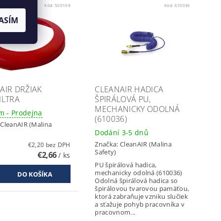
Kód:
500109
Kód:
610036
ASÍM
AIR DRŽIAK
CLEANAIR HADICA
ILTRA
ŠPIRÁLOVÁ PU,
MECHANICKY ODOLNÁ
m - Prodejna
(610036)
:
CleanAIR (Malina
Dodání 3-5 dnů
Značka:
CleanAIR (Malina
€2,20 bez DPH
Safety)
€2,66
/ ks
PU špirálová hadica,
mechanicky odolná (610036)
Odolná špirálová hadica so
špirálovou tvarovou pamäťou,
ktorá zabraňuje vzniku slučiek
a sťažuje pohyb pracovníka v
pracovnom...