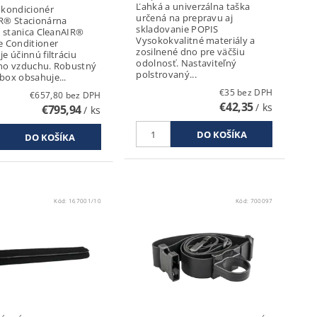
Ľahká a univerzálna taška
 kondicionér
určená na prepravu aj
R® Stacionárna
skladovanie POPIS
á stanica CleanAIR®
Vysokokvalitné materiály a
e Conditioner
zosilnené dno pre väčšiu
e účinnú filtráciu
odolnosť. Nastaviteľný
ho vzduchu. Robustný
polstrovaný...
box obsahuje...
€35 bez DPH
€657,80 bez DPH
€42,35
/ ks
€795,94
/ ks
Kód:
167001/10
Kód:
700097