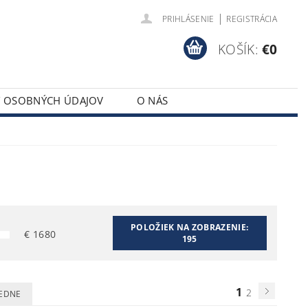
|
PRIHLÁSENIE
REGISTRÁCIA
KOŠÍK:
€0
Y OSOBNÝCH ÚDAJOV
O NÁS
POLOŽIEK NA ZOBRAZENIE:
€
1680
195
1
2
EDNE