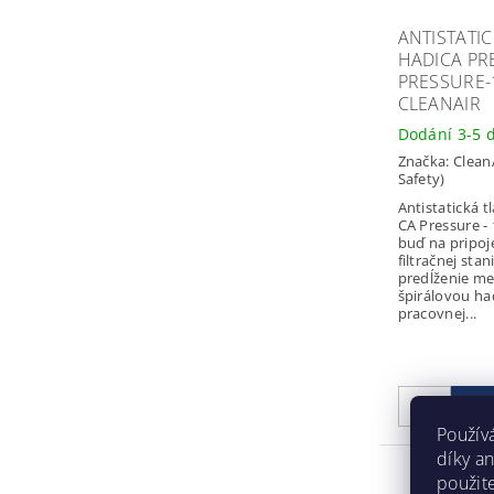
ANTISTATI
HADICA PR
PRESSURE
CLEANAIR
Dodání 3-5 
Značka:
Clean
Safety)
Antistatická t
CA Pressure -
buď na pripoj
filtračnej sta
predĺženie m
špirálovou ha
pracovnej...
Použív
díky a
použit