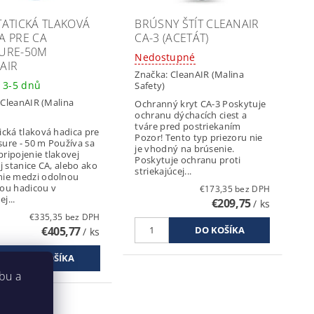
TATICKÁ TLAKOVÁ
BRÚSNY ŠTÍT CLEANAIR
A PRE CA
CA-3 (ACETÁT)
URE-50M
Nedostupné
AIR
Značka:
CleanAIR (Malina
 3-5 dnů
Safety)
:
CleanAIR (Malina
Ochranný kryt CA-3 Poskytuje
ochranu dýchacích ciest a
tváre pred postriekaním
ická tlaková hadica pre
Pozor! Tento typ priezoru nie
sure - 50 m Používa sa
je vhodný na brúsenie.
ripojenie tlakovej
Poskytuje ochranu proti
ej stanice CA, alebo ako
striekajúcej...
nie medzi odolnou
vou hadicou v
€173,35 bez DPH
j...
€209,75
/ ks
€335,35 bez DPH
€405,77
/ ks
bu a