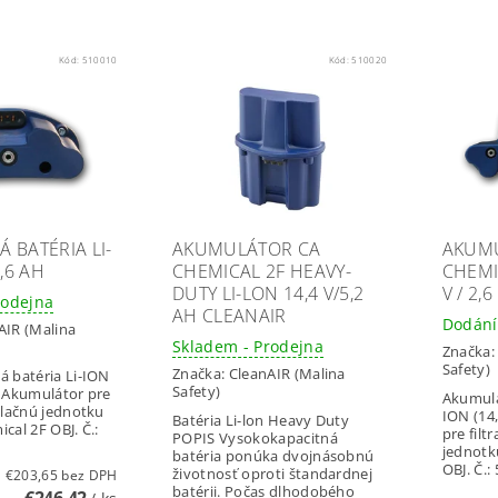
Kód:
510010
Kód:
510020
 BATÉRIA LI-
AKUMULÁTOR CA
AKUMU
2,6 AH
CHEMICAL 2F HEAVY-
CHEMIC
DUTY LI-LON 14,4 V/5,2
V / 2,6
rodejna
AH CLEANAIR
Dodání
AIR (Malina
Skladem - Prodejna
Značka
Safety)
Značka:
CleanAIR (Malina
á batéria Li-ION
Safety)
) Akumulátor pre
Akumulá
tilačnú jednotku
ION (14,
Batéria Li-lon Heavy Duty
cal 2F OBJ. Č.:
pre filt
POPIS Vysokokapacitná
jednotk
batéria ponúka dvojnásobnú
OBJ. Č.:
životnosť oproti štandardnej
€203,65 bez DPH
batérii. Počas dlhodobého
€246,42