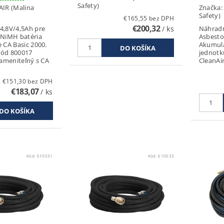
Safety)
AIR (Malina
Značka
Safety)
€165,55 bez DPH
€200,32
4,8V/4,5Ah pre
/ ks
Náhradn
 NiMH batéria
Asbesto
e CA Basic 2000.
Akumulá
kód 800017
jednotk
zameniteľný s CA
CleanAir
€151,30 bez DPH
€183,07
/ ks
Kód:
610031
Kód:
610033