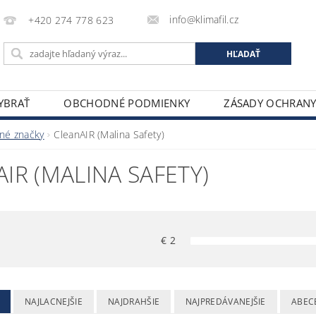
info@klimafil.cz
+420 274 778 623
VYBRAŤ
OBCHODNÉ PODMIENKY
ZÁSADY OCHRAN
né značky
CleanAIR (Malina Safety)
IR (MALINA SAFETY)
€
2
NAJLACNEJŠIE
NAJDRAHŠIE
NAJPREDÁVANEJŠIE
ABEC