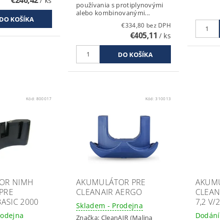
/ ks
používania s protiplynovými
alebo kombinovanými...
€334,80 bez DPH
€405,11
/ ks
Kód:
800017
Kód:
310013
OR NIMH
AKUMULÁTOR PRE
AKUM
 PRE
CLEANAIR AERGO
CLEAN
ASIC 2000
7,2 V/
Skladem - Prodejna
rodejna
Dodání
Značka:
CleanAIR (Malina