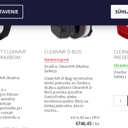
Kód:
710300
Kód:
490002
TAVENIE
SÚHL
ÍT CLEANAIR
CLEANAIR D-BUG
CLEAN
LYKARBOM.
PREDF
Nedostupné
Sklade
Značka:
CleanAIR (Malina
Safety)
Značka
Safety)
AIR (Malina
CleanAIR D-Bug Výnimočne
ľahká jednotka so širokou
škálou aplikácií CleanAIR D-
-3 s
BUG ponúka použitie
ým štítom
čiastočného alebo
aviteľný
kombinovaného filtra na
aisťuje
ľahkej jednotke, ktorú
 pohodlie pri
možno...
ý rozsah
ho obvodu a
€616,90 bez DPH
€746,45
/ ks