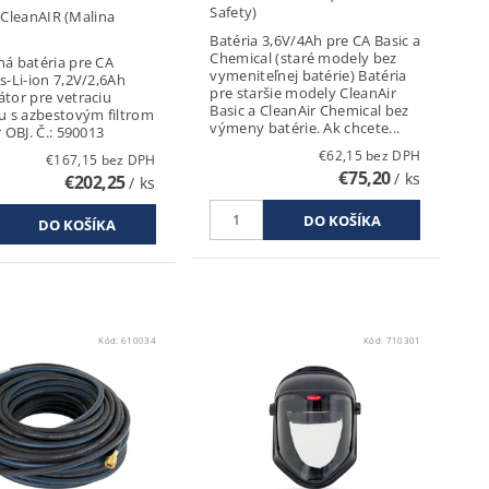
Safety)
:
CleanAIR (Malina
Batéria 3,6V/4Ah pre CA Basic a
Chemical (staré modely bez
á batéria pre CA
vymeniteľnej batérie) Batéria
s-Li-ion 7,2V/2,6Ah
pre staršie modely CleanAir
tor pre vetraciu
Basic a CleanAir Chemical bez
u s azbestovým filtrom
výmeny batérie. Ak chcete...
 OBJ. Č.: 590013
€62,15 bez DPH
€167,15 bez DPH
€75,20
/ ks
€202,25
/ ks
Kód:
610034
Kód:
710301