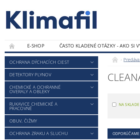
E-SHOP
ČASTO KLADENÉ OTÁZKY - AKO SI 
KONTAKTY
Predáva
OCHRANA DÝCHACÍCH CIEST
CLEANA
DETEKTORY PLYNOV
CHEMICKÉ A OCHRANNÉ
OVERALY A OBLEKY
RUKAVICE CHEMICKÉ A
NA SKLADE
PRACOVNÉ
OBUV, ČIŽMY
OCHRANA ZRAKU A SLUCHU
ODPORÚČAME