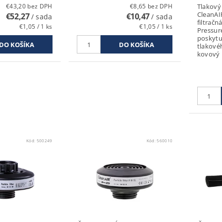
€43,20 bez DPH
€8,65 bez DPH
Tlakový
CleanAI
€52,27
€10,47
/ sada
/ sada
filtračn
€1,05 / 1 ks
€1,05 / 1 ks
Pressur
poskytuj
tlakové
kovový 
Kód:
500249
Kód:
560010