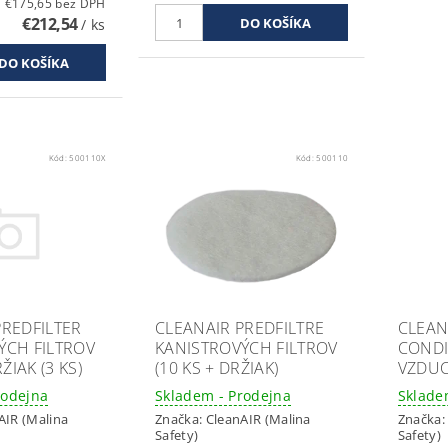
€175,65 bez DPH
€212,54
/ ks
Kód:
500110X
Kód:
500110
PREDFILTER
CLEANAIR PREDFILTRE
CLEAN
ÝCH FILTROV
KANISTROVÝCH FILTROV
CONDI
RŽIAK (3 KS)
(10 KS + DRŽIAK)
VZDUC
rodejna
Skladem - Prodejna
Sklade
AIR (Malina
Značka:
CleanAIR (Malina
Značka
Safety)
Safety)