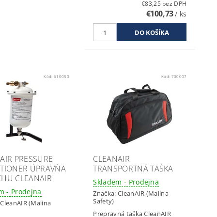
€83,25 bez DPH
€100,73
/ ks
Kód:
610050
Kód:
700007
AIR PRESSURE
CLEANAIR
TIONER ÚPRAVŇA
TRANSPORTNÁ TAŠKA
HU CLEANAIR
Skladem - Prodejna
m - Prodejna
Značka:
CleanAIR (Malina
Safety)
:
CleanAIR (Malina
Prepravná taška CleanAIR