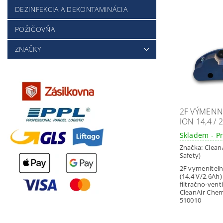
DEZINFEKCIA A DEKONTAMINÁCIA
POŽIČOVŇA
ZNAČKY
2F VÝMENNÁ
ION 14,4 / 
Skladem - P
Značka:
Clean
Safety)
2F vymeniteľn
(14,4 V/2,6Ah
filtračno-ven
CleanAir Chemi
510010