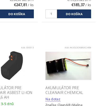
€247,81
€185,37
/ ks
/ ks
Kód:
590013
Kód:
AKUOLDCABASICCHEM
ULÁTOR PRE
AKUMULÁTOR PRE
AIR ASBEST LI-ION
CLEANAIR CHEMICAL
2,6 AH
Na dotaz
 3-5 dnů
Značka:
CleanAIR (Malina