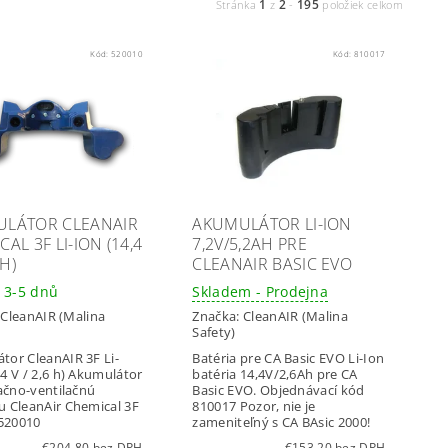
1
2
195
Stránka
z
-
položiek celkom
Kód:
520010
Kód:
810017
LÁTOR CLEANAIR
AKUMULÁTOR LI-ION
AL 3F LI-ION (14,4
7,2V/5,2AH PRE
 H)
CLEANAIR BASIC EVO
 3-5 dnů
Skladem - Prodejna
:
CleanAIR (Malina
Značka:
CleanAIR (Malina
Safety)
tor CleanAIR 3F Li-
Batéria pre CA Basic EVO Li-Ion
4 V / 2,6 h) Akumulátor
batéria 14,4V/2,6Ah pre CA
račno-ventilačnú
Basic EVO. Objednávací kód
u CleanAir Chemical 3F
810017 Pozor, nie je
 520010
zameniteľný s CA BAsic 2000!
€204,80 bez DPH
€153,20 bez DPH