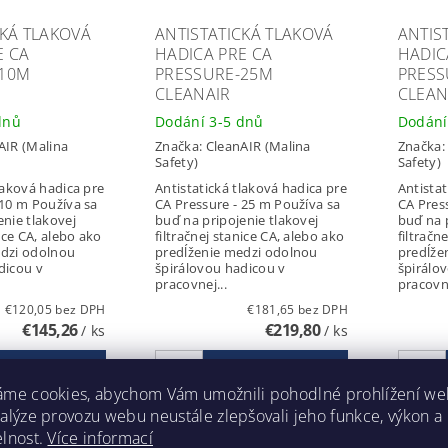
CKÁ TLAKOVÁ
ANTISTATICKÁ TLAKOVÁ
ANTIS
E CA
HADICA PRE CA
HADIC
-10M
PRESSURE-25M
PRESS
CLEANAIR
CLEAN
dnů
Dodání 3-5 dnů
Dodání
AIR (Malina
Značka:
CleanAIR (Malina
Značka
Safety)
Safety)
laková hadica pre
Antistatická tlaková hadica pre
Antistat
 10 m Používa sa
CA Pressure - 25 m Používa sa
CA Pres
enie tlakovej
buď na pripojenie tlakovej
buď na p
nice CA, alebo ako
filtračnej stanice CA, alebo ako
filtračn
edzi odolnou
predĺženie medzi odolnou
predĺže
dicou v
špirálovou hadicou v
špirálo
pracovnej...
pracovne
€120,05 bez DPH
€181,65 bez DPH
€145,26
€219,80
/ ks
/ ks
áme cookies, abychom Vám umožnili pohodlné prohlížení we
nalýze provozu webu neustále zlepšovali jeho funkce, výkon a
elnost.
Více informací