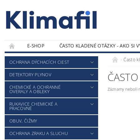
E-SHOP
ČASTO KLADENÉ OTÁZKY - AKO SI 
KONTAKTY
Často kl
OCHRANA DÝCHACÍCH CIEST
ČASTO 
DETEKTORY PLYNOV
CHEMICKÉ A OCHRANNÉ
Záznamy neboli n
OVERALY A OBLEKY
RUKAVICE CHEMICKÉ A
PRACOVNÉ
OBUV, ČIŽMY
OCHRANA ZRAKU A SLUCHU