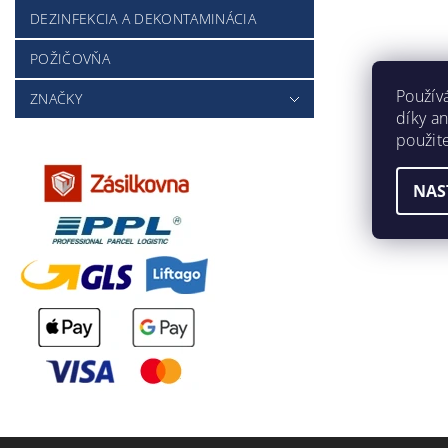
DEZINFEKCIA A DEKONTAMINÁCIA
POŽIČOVŇA
Použív
ZNAČKY
díky a
použit
NAS