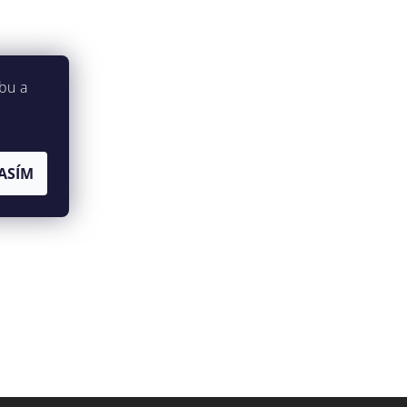
bu a
ASÍM