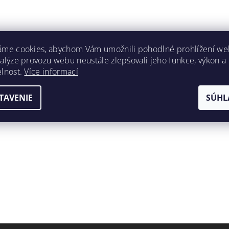
áme cookies, abychom Vám umožnili pohodlné prohlížení we
nalýze provozu webu neustále zlepšovali jeho funkce, výkon a
elnost.
Více informací
TAVENIE
SÚHL