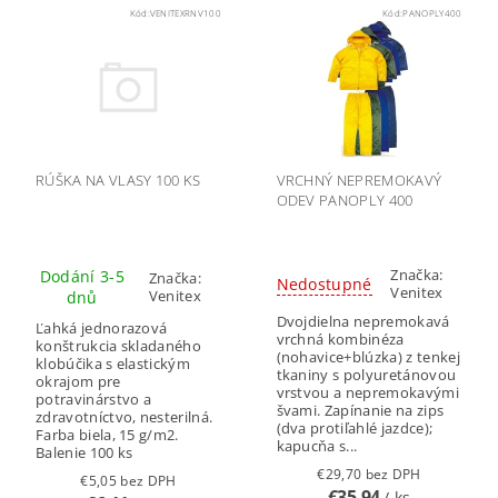
Kód:
VENITEXRNV100
Kód:
PANOPLY400
RÚŠKA NA VLASY 100 KS
VRCHNÝ NEPREMOKAVÝ
ODEV PANOPLY 400
Značka:
Dodání 3-5
Značka:
Nedostupné
Venitex
Venitex
dnů
Dvojdielna nepremokavá
Ľahká jednorazová
vrchná kombinéza
konštrukcia skladaného
(nohavice+blúzka) z tenkej
klobúčika s elastickým
tkaniny s polyuretánovou
okrajom pre
vrstvou a nepremokavými
potravinárstvo a
švami. Zapínanie na zips
zdravotníctvo, nesterilná.
(dva protiľahlé jazdce);
Farba biela, 15 g/m2.
kapucňa s...
Balenie 100 ks
€29,70 bez DPH
€5,05 bez DPH
€35,94
/ ks