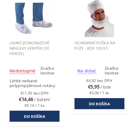
ĽAHKÉ JEDNORAZOVÉ
OCHRANNÉ RÚŠKA NA
NÁVLEKY VENITEX (50
FÚZY - BOX 100 KS
PÁROV)
Značka:
Značka:
Nedostupné
Na dotaz
Venitex
Venitex
Ľahké netkané
€4,92 bez DPH
polypropylénové rukávy
€5,95
/ box
€0,06 / 1 ks
€11,95 bez DPH
€14,46
/ balení
€0,14 / 1 ks