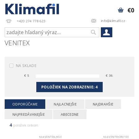
€0
info@klimafil.cz
+420 274 778 623
VENITEX
NA SKLADE
€
5
€
36
POLOŽIEK NA ZOBRAZENIE:
4
ODPORÚČAME
NAJLACNEJŠIE
NAJDRAHŠIE
NAJPREDÁVANEJŠIE
ABECEDNE
4
položiek celkom
Kód:
VENITEXLJN50
Kód:
VENITEXORV100