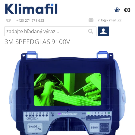
€0
info@klimafil.cz
+420 274 778 623
3M SPEEDGLAS 9100V