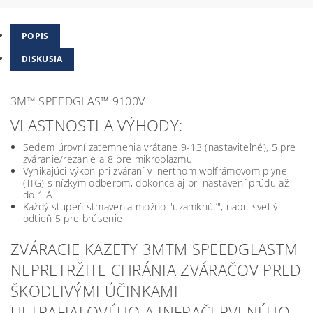
POPIS
DISKUSIA
3M™ SPEEDGLAS™ 9100V
VLASTNOSTI A VÝHODY:
Sedem úrovní zatemnenia vrátane 9-13 (nastaviteľné), 5 pre
zváranie/rezanie a 8 pre mikroplazmu
Vynikajúci výkon pri zváraní v inertnom wolfrámovom plyne
(TIG) s nízkym odberom, dokonca aj pri nastavení prúdu až
do 1 A
Každý stupeň stmavenia možno "uzamknúť", napr. svetlý
odtieň 5 pre brúsenie
ZVÁRACIE KAZETY 3MTM SPEEDGLASTM
NEPRETRŽITE CHRÁNIA ZVÁRAČOV PRED
ŠKODLIVÝMI ÚČINKAMI
ULTRAFIALOVÉHO A INFRAČERVENÉHO