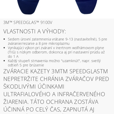
3M™ SPEEDGLAS™ 9100V
VLASTNOSTI A VÝHODY:
Sedem úrovní zatemnenia vrátane 9-13 (nastaviteľné), 5 pre
zváranie/rezanie a 8 pre mikroplazmu
Vynikajúci výkon pri zváraní v inertnom wolfrámovom plyne
(TIG) s nízkym odberom, dokonca aj pri nastavení prúdu až
do 1 A
Každý stupeň stmavenia možno "uzamknúť", napr. svetlý
odtieň 5 pre brúsenie
ZVÁRACIE KAZETY 3MTM SPEEDGLASTM
NEPRETRŽITE CHRÁNIA ZVÁRAČOV PRED
ŠKODLIVÝMI ÚČINKAMI
ULTRAFIALOVÉHO A INFRAČERVENÉHO
ŽIARENIA. TÁTO OCHRANA ZOSTÁVA
ÚČINNÁ PO CELÝ ČAS, ZAPNUTÁ AJ