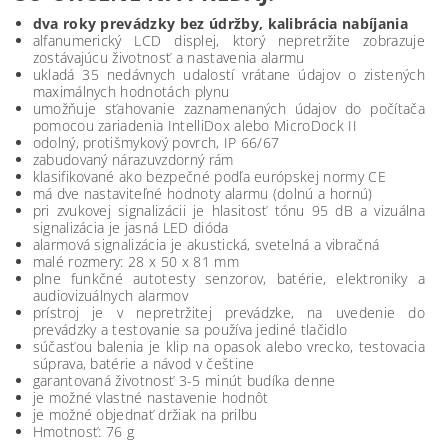
dva roky prevádzky bez údržby, kalibrácia nabíjania
alfanumerický LCD displej, ktorý nepretržite zobrazuje
zostávajúcu životnosť a nastavenia alarmu
ukladá 35 nedávnych udalostí vrátane údajov o zistených
maximálnych hodnotách plynu
umožňuje sťahovanie zaznamenaných údajov do počítača
pomocou zariadenia IntelliDox alebo MicroDock II
odolný, protišmykový povrch, IP 66/67
zabudovaný nárazuvzdorný rám
klasifikované ako bezpečné podľa európskej normy CE
má dve nastaviteľné hodnoty alarmu (dolnú a hornú)
pri zvukovej signalizácii je hlasitosť tónu 95 dB a vizuálna
signalizácia je jasná LED dióda
alarmová signalizácia je akustická, svetelná a vibračná
malé rozmery: 28 x 50 x 81 mm
plne funkčné autotesty senzorov, batérie, elektroniky a
audiovizuálnych alarmov
prístroj je v nepretržitej prevádzke, na uvedenie do
prevádzky a testovanie sa používa jediné tlačidlo
súčasťou balenia je klip na opasok alebo vrecko, testovacia
súprava, batérie a návod v češtine
garantovaná životnosť 3-5 minút budíka denne
je možné vlastné nastavenie hodnôt
je možné objednať držiak na prilbu
Hmotnosť: 76 g