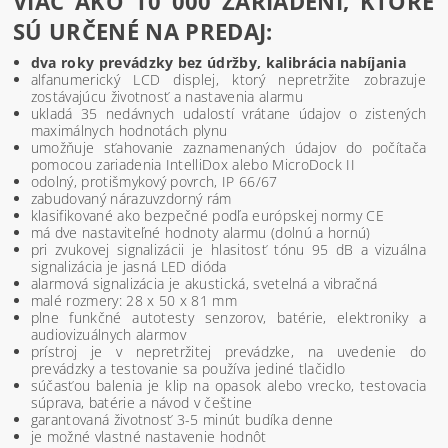
VIAC AKO 10 000 ZARIADENÍ, KTORÉ
SÚ URČENÉ NA PREDAJ:
dva roky prevádzky bez údržby, kalibrácia nabíjania
alfanumerický LCD displej, ktorý nepretržite zobrazuje
zostávajúcu životnosť a nastavenia alarmu
ukladá 35 nedávnych udalostí vrátane údajov o zistených
maximálnych hodnotách plynu
umožňuje sťahovanie zaznamenaných údajov do počítača
pomocou zariadenia IntelliDox alebo MicroDock II
odolný, protišmykový povrch, IP 66/67
zabudovaný nárazuvzdorný rám
klasifikované ako bezpečné podľa európskej normy CE
má dve nastaviteľné hodnoty alarmu (dolnú a hornú)
pri zvukovej signalizácii je hlasitosť tónu 95 dB a vizuálna
signalizácia je jasná LED dióda
alarmová signalizácia je akustická, svetelná a vibračná
malé rozmery: 28 x 50 x 81 mm
plne funkčné autotesty senzorov, batérie, elektroniky a
audiovizuálnych alarmov
prístroj je v nepretržitej prevádzke, na uvedenie do
prevádzky a testovanie sa používa jediné tlačidlo
súčasťou balenia je klip na opasok alebo vrecko, testovacia
súprava, batérie a návod v češtine
garantovaná životnosť 3-5 minút budíka denne
je možné vlastné nastavenie hodnôt