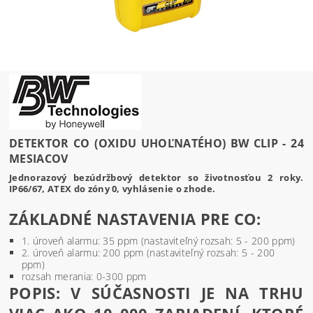
DETEKTOR CO (OXIDU UHOĽNATÉHO) BW CLIP - 24
MESIACOV
Jednorazový bezúdržbový detektor so životnosťou 2 roky.
IP66/67, ATEX do zóny 0, vyhlásenie o zhode.
ZÁKLADNÉ NASTAVENIA PRE CO:
1. úroveň alarmu: 35 ppm (nastaviteľný rozsah: 5 - 200 ppm)
2. úroveň alarmu: 200 ppm (nastaviteľný rozsah: 5 - 200
ppm)
rozsah merania: 0-300 ppm
POPIS: V SÚČASNOSTI JE NA TRHU