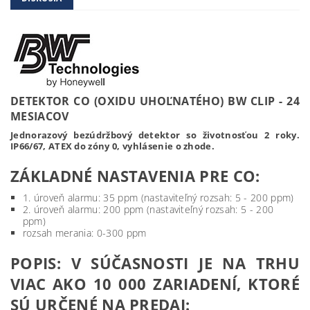
DETEKTOR CO (OXIDU UHOĽNATÉHO) BW CLIP - 24
MESIACOV
Jednorazový bezúdržbový detektor so životnosťou 2 roky.
IP66/67, ATEX do zóny 0, vyhlásenie o zhode.
ZÁKLADNÉ NASTAVENIA PRE CO:
1. úroveň alarmu: 35 ppm (nastaviteľný rozsah: 5 - 200 ppm)
2. úroveň alarmu: 200 ppm (nastaviteľný rozsah: 5 - 200
ppm)
rozsah merania: 0-300 ppm
POPIS: V SÚČASNOSTI JE NA TRHU
VIAC AKO 10 000 ZARIADENÍ, KTORÉ
SÚ URČENÉ NA PREDAJ: