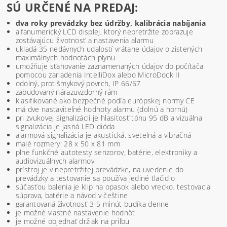
SÚ URČENÉ NA PREDAJ:
dva roky prevádzky bez údržby, kalibrácia nabíjania
alfanumerický LCD displej, ktorý nepretržite zobrazuje
zostávajúcu životnosť a nastavenia alarmu
ukladá 35 nedávnych udalostí vrátane údajov o zistených
maximálnych hodnotách plynu
umožňuje sťahovanie zaznamenaných údajov do počítača
pomocou zariadenia IntelliDox alebo MicroDock II
odolný, protišmykový povrch, IP 66/67
zabudovaný nárazuvzdorný rám
klasifikované ako bezpečné podľa európskej normy CE
má dve nastaviteľné hodnoty alarmu (dolnú a hornú)
pri zvukovej signalizácii je hlasitosť tónu 95 dB a vizuálna
signalizácia je jasná LED dióda
alarmová signalizácia je akustická, svetelná a vibračná
malé rozmery: 28 x 50 x 81 mm
plne funkčné autotesty senzorov, batérie, elektroniky a
audiovizuálnych alarmov
prístroj je v nepretržitej prevádzke, na uvedenie do
prevádzky a testovanie sa používa jediné tlačidlo
súčasťou balenia je klip na opasok alebo vrecko, testovacia
súprava, batérie a návod v češtine
garantovaná životnosť 3-5 minút budíka denne
je možné vlastné nastavenie hodnôt
je možné objednať držiak na prilbu