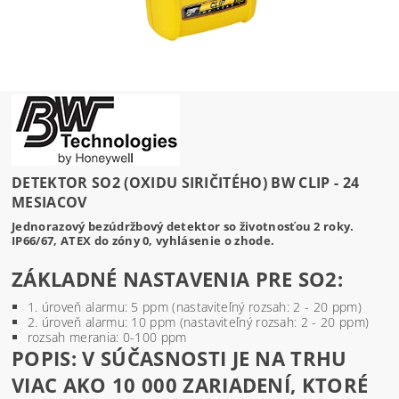
DETEKTOR SO2 (OXIDU SIRIČITÉHO) BW CLIP - 24
MESIACOV
Jednorazový bezúdržbový detektor so životnosťou 2 roky.
IP66/67, ATEX do zóny 0, vyhlásenie o zhode.
ZÁKLADNÉ NASTAVENIA PRE SO2:
1. úroveň alarmu: 5 ppm (nastaviteľný rozsah: 2 - 20 ppm)
2. úroveň alarmu: 10 ppm (nastaviteľný rozsah: 2 - 20 ppm)
rozsah merania: 0-100 ppm
POPIS: V SÚČASNOSTI JE NA TRHU
VIAC AKO 10 000 ZARIADENÍ, KTORÉ