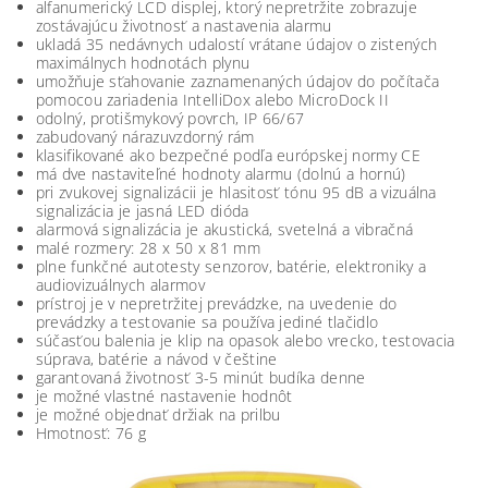
alfanumerický LCD displej, ktorý nepretržite zobrazuje
zostávajúcu životnosť a nastavenia alarmu
ukladá 35 nedávnych udalostí vrátane údajov o zistených
maximálnych hodnotách plynu
umožňuje sťahovanie zaznamenaných údajov do počítača
pomocou zariadenia IntelliDox alebo MicroDock II
odolný, protišmykový povrch, IP 66/67
zabudovaný nárazuvzdorný rám
klasifikované ako bezpečné podľa európskej normy CE
má dve nastaviteľné hodnoty alarmu (dolnú a hornú)
pri zvukovej signalizácii je hlasitosť tónu 95 dB a vizuálna
signalizácia je jasná LED dióda
alarmová signalizácia je akustická, svetelná a vibračná
malé rozmery: 28 x 50 x 81 mm
plne funkčné autotesty senzorov, batérie, elektroniky a
audiovizuálnych alarmov
prístroj je v nepretržitej prevádzke, na uvedenie do
prevádzky a testovanie sa používa jediné tlačidlo
súčasťou balenia je klip na opasok alebo vrecko, testovacia
súprava, batérie a návod v češtine
garantovaná životnosť 3-5 minút budíka denne
je možné vlastné nastavenie hodnôt
je možné objednať držiak na prilbu
Hmotnosť: 76 g