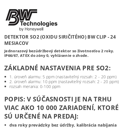
DETEKTOR SO2 (OXIDU SIRIČITÉHO) BW CLIP - 24
MESIACOV
Jednorazový bezúdržbový detektor so životnosťou 2 roky.
IP66/67, ATEX do zóny 0, vyhlásenie o zhode.
ZÁKLADNÉ NASTAVENIA PRE SO2:
1. úroveň alarmu: 5 ppm (nastaviteľný rozsah: 2 - 20 ppm)
2. úroveň alarmu: 10 ppm (nastaviteľný rozsah: 2 - 20 ppm)
rozsah merania: 0-100 ppm
POPIS: V SÚČASNOSTI JE NA TRHU
VIAC AKO 10 000 ZARIADENÍ, KTORÉ
SÚ URČENÉ NA PREDAJ:
dva roky prevádzky bez údržby, kalibrácia nabíjania