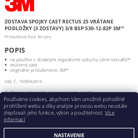
ZOSTAVA SPOJKY CAST RECTUS 25 VRÁTANE
PODLOŽKY (3 ZOSTAVY) 3/8 BSP 530-12-82P 3M™
Produktová línia: Aircare
POPIS
na použitie s dodanými regulátormi vzduchu série Versaflo™
vnútorný závit
originálne príslušenstvo 3M™
OBJ. Č.: 7000042674
Buďte prvý, kto napíše príspevok k tejto položke.
Používáme cookies, abychom Vám umožnili pohodlné
Pridať komentár
prohlížení webu a díky analýze provozu webu neustále
zlepšovali jeho funkce, výkon a použitelnost.
Více
informací
NASTAVENIE