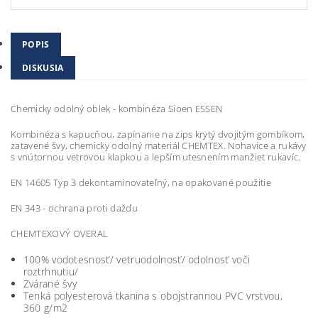
POPIS
DISKUSIA
Chemicky odolný oblek - kombinéza Sioen ESSEN
Kombinéza s kapucňou, zapínanie na zips krytý dvojitým gombíkom,
zatavené švy, chemicky odolný materiál CHEMTEX. Nohavice a rukávy
s vnútornou vetrovou klapkou a lepším utesnením manžiet rukavíc.
EN 14605 Typ 3 dekontaminovateľný, na opakované použitie
EN 343 - ochrana proti dažďu
CHEMTEXOVÝ OVERAL
100% vodotesnosť/ vetruodolnosť/ odolnosť voči
roztrhnutiu/
Zvárané švy
Tenká polyesterová tkanina s obojstrannou PVC vrstvou,
360 g/m2