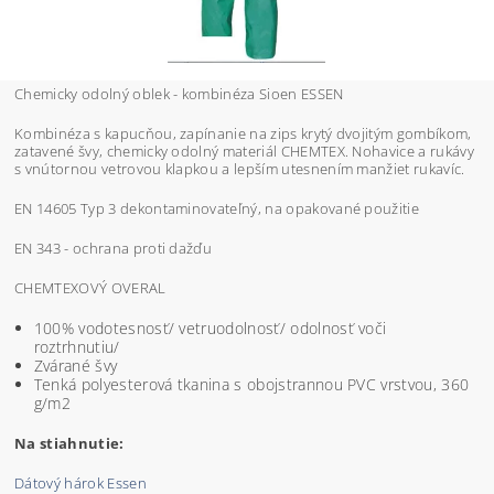
Chemicky odolný oblek - kombinéza Sioen ESSEN
Kombinéza s kapucňou, zapínanie na zips krytý dvojitým gombíkom,
zatavené švy, chemicky odolný materiál CHEMTEX. Nohavice a rukávy
s vnútornou vetrovou klapkou a lepším utesnením manžiet rukavíc.
EN 14605 Typ 3 dekontaminovateľný, na opakované použitie
EN 343 - ochrana proti dažďu
CHEMTEXOVÝ OVERAL
100% vodotesnosť/ vetruodolnosť/ odolnosť voči
roztrhnutiu/
Zvárané švy
Tenká polyesterová tkanina s obojstrannou PVC vrstvou, 360
g/m2
Na stiahnutie:
Dátový hárok Essen