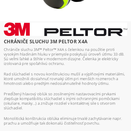
CHRÁNIČE SLUCHU 3M PELTOR X4A
Chrániče sluchu 3M™ Peltor™ X4A s čelenkou na použitie proti
vysokým hladinám hluku v priemysle poskytujú úroveň útlmu 33 dB.
Sú veľmi ľahké a štíhle v modernom dizajne. Čelenka je elektricky
izolovaná pre spoľahlivú ochranu.
Rad slúchadiel s novou konštrukciou mušlí a výplňovými materiálmi,
ktoré umožnili dosiahnuť rovnaký útlm pri menších rozmeroch a
hmotnosti alebo predtým nedosiahnuteľné hodnoty útlmu.
Predĺžený hlavový oblúk so zosilnenými nastavovacími prvkami
zlepšuje kompatibilitu slúchadiel s inými ochrannými pomôckami
(okuliare, masky...) a znižuje rozdiel v kontaktnej sile s otvorom
slúchadiel.
Monolitická konštrukcia oblúka eliminuje trvalé zachytávanie napr.
prachu a umožňuje tak dokonalú čistiteľnosť povrchu.