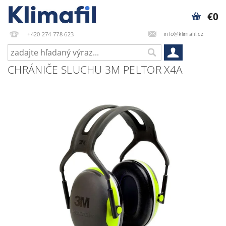
€0
info@klimafil.cz
+420 274 778 623
CHRÁNIČE SLUCHU 3M PELTOR X4A