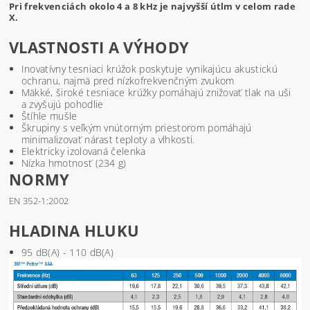
Pri frekvenciách okolo 4 a 8 kHz je najvyšší útlm v celom rade
X.
VLASTNOSTI A VÝHODY
Inovatívny tesniaci krúžok poskytuje vynikajúcu akustickú
ochranu, najmä pred nízkofrekvenčným zvukom
Mäkké, široké tesniace krúžky pomáhajú znižovať tlak na uši
a zvyšujú pohodlie
Štíhle mušle
Škrupiny s veľkým vnútorným priestorom pomáhajú
minimalizovať nárast teploty a vlhkosti.
Elektricky izolovaná čelenka
Nízka hmotnosť (234 g)
NORMY
EN 352-1:2002
HLADINA HLUKU
95 dB(A) - 110 dB(A)