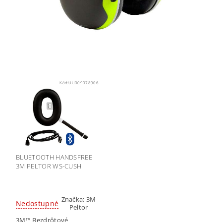
Kód:
UU009078906
BLUETOOTH HANDSFREE
3M PELTOR WS-CUSH
Značka:
3M
Nedostupné
Peltor
3M™ Bezdrôtové