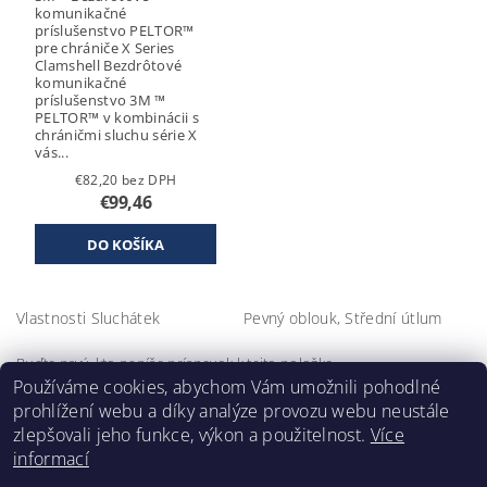
komunikačné
príslušenstvo PELTOR™
pre chrániče X Series
Clamshell Bezdrôtové
komunikačné
príslušenstvo 3M ™
PELTOR™ v kombinácii s
chráničmi sluchu série X
vás...
€82,20 bez DPH
€99,46
Vlastnosti Sluchátek
Pevný oblouk, Střední útlum
Buďte prvý, kto napíše príspevok k tejto položke.
Používáme cookies, abychom Vám umožnili pohodlné
Pridať komentár
prohlížení webu a díky analýze provozu webu neustále
zlepšovali jeho funkce, výkon a použitelnost.
Více
informací