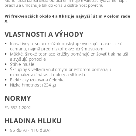
Monolitická konštrukcia oblúka eliminuje trvalé zachytávanie napr.
prachu a umožňuje tak dokonalú čistiteľnosť povrchu.
Pri frekvenciách okolo 4 a 8 kHz je najvyšší útlm v celom rade
X.
VLASTNOSTI A VÝHODY
Inovatívny tesniaci krúžok poskytuje vynikajúcu akustickú
ochranu, najmä pred nízkofrekvenčným zvukom
Mäkké, široké tesniace krúžky pomáhajú znižovať tlak na uši
a zvyšujú pohodlie
Štíhle mušle
Škrupiny s veľkým vnútorným priestorom pomáhajú
minimalizovať nárast teploty a vlhkosti.
Elektricky izolovaná čelenka
Nízka hmotnosť (234 g)
NORMY
EN 352-1:2002
HLADINA HLUKU
95 dB(A) - 110 dB(A)