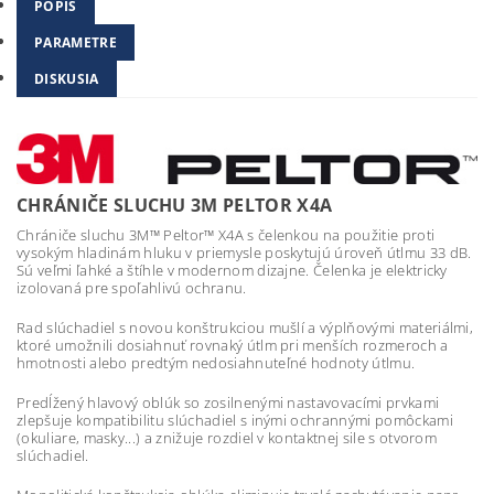
POPIS
PARAMETRE
DISKUSIA
CHRÁNIČE SLUCHU 3M PELTOR X4A
Chrániče sluchu 3M™ Peltor™ X4A s čelenkou na použitie proti
vysokým hladinám hluku v priemysle poskytujú úroveň útlmu 33 dB.
Sú veľmi ľahké a štíhle v modernom dizajne. Čelenka je elektricky
izolovaná pre spoľahlivú ochranu.
Rad slúchadiel s novou konštrukciou mušlí a výplňovými materiálmi,
ktoré umožnili dosiahnuť rovnaký útlm pri menších rozmeroch a
hmotnosti alebo predtým nedosiahnuteľné hodnoty útlmu.
Predĺžený hlavový oblúk so zosilnenými nastavovacími prvkami
zlepšuje kompatibilitu slúchadiel s inými ochrannými pomôckami
(okuliare, masky...) a znižuje rozdiel v kontaktnej sile s otvorom
slúchadiel.