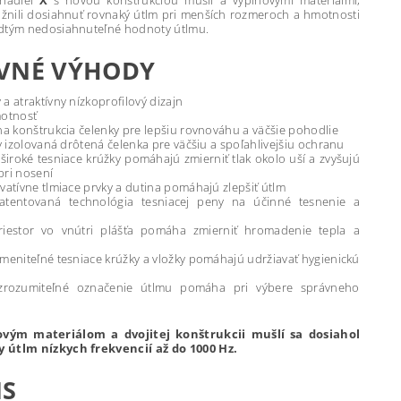
chadiel
X
s novou konštrukciou mušlí a výplňovými materiálmi,
žnili dosiahnuť rovnaký útlm pri menších rozmeroch a hmotnosti
dtým nedosiahnuteľné hodnoty útlmu.
VNÉ VÝHODY
a atraktívny nízkoprofilový dizajn
motnosť
lna konštrukcia čelenky pre lepšiu rovnováhu a väčšie pohodlie
ky izolovaná drôtená čelenka pre väčšiu a spoľahlivejšiu ochranu
široké tesniace krúžky pomáhajú zmierniť tlak okolo uší a zvyšujú
pri nosení
vatívne tlmiace prvky a dutina pomáhajú zlepšiť útlm
atentovaná technológia tesniacej peny na účinné tesnenie a
riestor vo vnútri plášťa pomáha zmierniť hromadenie tepla a
ymeniteľné tesniace krúžky a vložky pomáhajú udržiavať hygienickú
zrozumiteľné označenie útlmu pomáha pri výbere správneho
vým materiálom a dvojitej konštrukcii mušlí sa dosiahol
 útlm nízkych frekvencií až do 1000 Hz.
IS