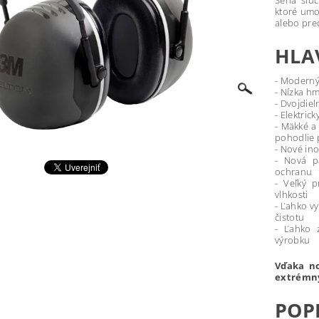
Séria slú
ktoré umo
alebo pre
HLA
- Moderný 
- Nízka h
- Dvojdie
- Elektric
- Mäkké a 
pohodlie 
- Nové ino
- Nová p
ochranu
- Veľký p
vlhkosti
- Ľahko v
čistotu
- Ľahko 
výrobku
Vďaka no
extrémny
POP