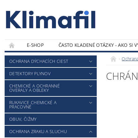
E-SHOP
ČASTO KLADENÉ OTÁZKY - AKO SI 
KONTAKTY
Ochrana
OCHRANA DÝCHACÍCH CIEST
CHRÁN
DETEKTORY PLYNOV
CHEMICKÉ A OCHRANNÉ
OVERALY A OBLEKY
RUKAVICE CHEMICKÉ A
PRACOVNÉ
OBUV, ČIŽMY
OCHRANA ZRAKU A SLUCHU