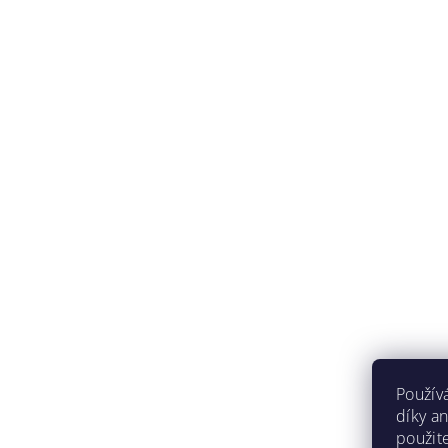
Použív
díky a
použit