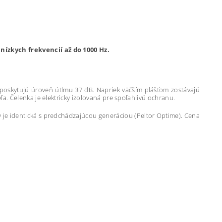
ízkych frekvencií až do 1000 Hz.
poskytujú úroveň útlmu 37 dB. Napriek väčším plášťom zostávajú
. Čelenka je elektricky izolovaná pre spoľahlivú ochranu.
ov je identická s predchádzajúcou generáciou (Peltor Optime). Cena