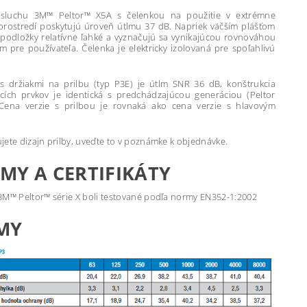
 sluchu 3M™ Peltor™ X5A s čelenkou na použitie v extrémne
rostredí poskytujú úroveň útlmu 37 dB. Napriek väčším plášťom
 podložky relatívne ľahké a vyznačujú sa vynikajúcou rovnováhou
m pre používateľa. Čelenka je elektricky izolovaná pre spoľahlivú
 s držiakmi na prilbu (typ P3E) je útlm SNR 36 dB, konštrukcia
cích prvkov je identická s predchádzajúcou generáciou (Peltor
Cena verzie s prilbou je rovnaká ako cena verzie s hlavovým
jete dizajn prilby, uveďte to v poznámke k objednávke.
MY A CERTIFIKÁTY
3M™ Peltor™ série X boli testované podľa normy EN352-1:2002
MY