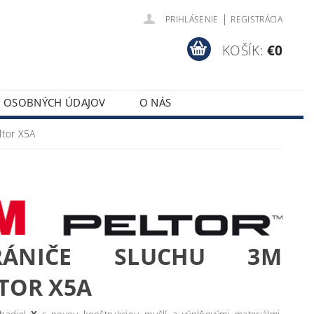
|
PRIHLÁSENIE
REGISTRÁCIA
KOŠÍK:
€0
Y OSOBNÝCH ÚDAJOV
O NÁS
ltor X5A
RÁNIČE SLUCHU 3M
TOR X5A