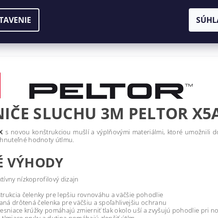
TAVENIE
SÚHL
IČE SLUCHU 3M PELTOR X5
X
s novou konštrukciou mušlí a výplňovými materiálmi, ktoré umožnili 
hnuteľné hodnoty útlmu.
É VÝHODY
tívny nízkoprofilový dizajn
štrukcia čelenky pre lepšiu rovnováhu a väčšie pohodlie
ovaná drôtená čelenka pre väčšiu a spoľahlivejšiu ochranu
tesniace krúžky pomáhajú zmierniť tlak okolo uší a zvyšujú pohodlie pri n