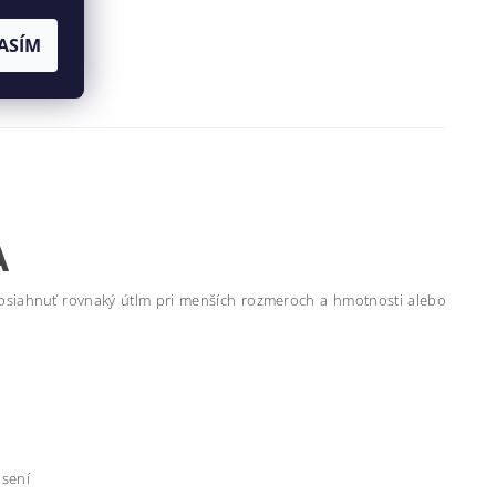
ASÍM
A
dosiahnuť rovnaký útlm pri menších rozmeroch a hmotnosti alebo
osení