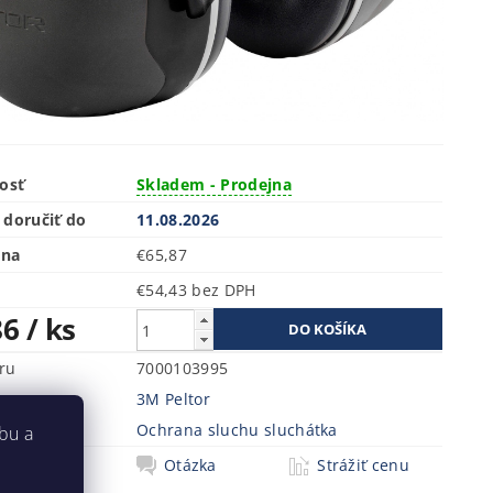
osť
Skladem - Prodejna
doručiť do
11.08.2026
ena
€65,87
€54,43 bez DPH
86
/ ks
ru
7000103995
3M Peltor
a
Ochrana sluchu sluchátka
bu a
Tlač
Otázka
Strážiť cenu