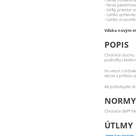
- Nové inovatívne
- Nová patentova
- Veľký priestor 
- Ľahko vymenite
- Ľahko zrozumi
Vďaka novým ma
POPIS
Chrániče sluchu
podložky relatív
Vo verzii s držia
verzie s prilbou
Ak požadujete di
NORMY 
Chrániče 3M™ Pel
ÚTLMY