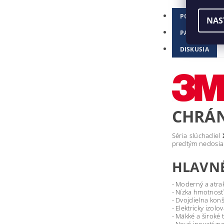
POPIS
NAS
PARAMETRE
DISKUSIA
CHRÁN
Séria slúchadiel
predtým nedosia
HLAVN
- Moderný a atrak
- Nízka hmotnosť
- Dvojdielna kon
- Elektricky izol
- Mäkké a široké 