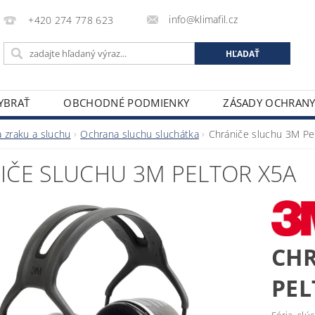
info@klimafil.cz
+420 274 778 623
VYBRAŤ
OBCHODNÉ PODMIENKY
ZÁSADY OCHRAN
 zraku a sluchu
Ochrana sluchu sluchátka
Chrániče sluchu 3M Pe
IČE SLUCHU 3M PELTOR X5A
CH
PEL