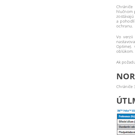
Chrániče
hlučnom p
zostávajú
a pohodlí
ochranu.
Vo verzii
nastavova
Optime). 
oblúkom.
Ak požadu
NOR
Chrániče 
ÚTL