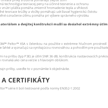
 tlmiace prvky a dutina pomáhajú zlepšiť útlm
ná technológia tesniacej peny na účinné tesnenie a ochranu
vo vnútri plášťa pomáha zmierniť hromadenie tepla a vlhkosti
ľné tesniace krúžky a vložky pomáhajú udržiavať hygienickú čistotu
teľné označenie útlmu pomáha pri výbere správneho výrobku
teriálom a dvojitej konštrukcii mušlí sa dosiahol extrémny útlm n
 3M™ Peltor™ X5A s čelenkou na použitie v extrémne hlučnom prostredí 
ne ľahké a vyznačujú sa vynikajúcou rovnováhou a pohodlím pre používateľa
kmi na prilbu (typ P3E) je útlm SNR 36 dB, konštrukcia nastavovacích prvk
 je rovnaká ako cena verzie s hlavovým oblúkom.
zajn prilby, uveďte to v poznámke k objednávke.
A CERTIFIKÁTY
tor™ série X boli testované podľa normy EN352-1:2002