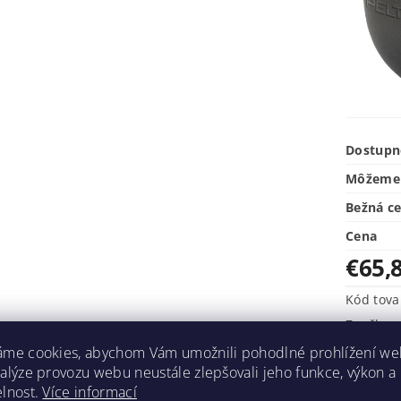
Dostupn
Môžeme 
Bežná c
Cena
€65,
Kód tova
Značka
Kategóri
áme cookies, abychom Vám umožnili pohodlné prohlížení we
nalýze provozu webu neustále zlepšovali jeho funkce, výkon a
elnost.
Více informací