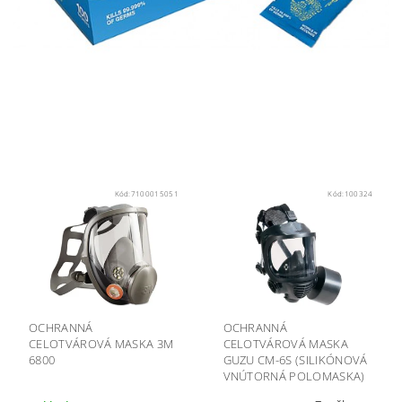
Kód:
7100015051
Kód:
100324
OCHRANNÁ
OCHRANNÁ
CELOTVÁROVÁ MASKA 3M
CELOTVÁROVÁ MASKA
6800
GUZU CM-6S (SILIKÓNOVÁ
VNÚTORNÁ POLOMASKA)