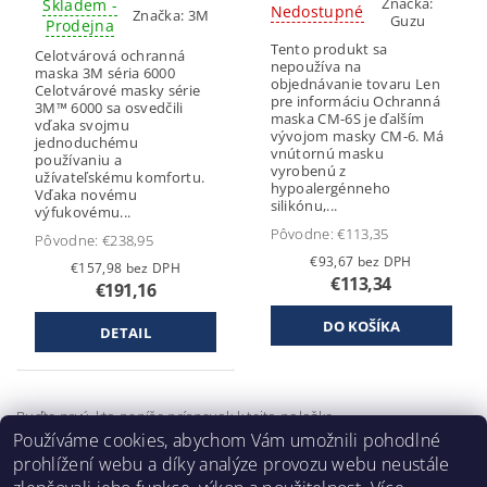
Značka:
Skladem -
Nedostupné
Značka:
3M
Guzu
Prodejna
Tento produkt sa
Celotvárová ochranná
nepoužíva na
maska 3M séria 6000
objednávanie tovaru Len
Celotvárové masky série
pre informáciu Ochranná
3M™ 6000 sa osvedčili
maska CM-6S je ďalším
vďaka svojmu
vývojom masky CM-6. Má
jednoduchému
vnútornú masku
používaniu a
vyrobenú z
užívateľskému komfortu.
hypoalergénneho
Vďaka novému
silikónu,...
výfukovému...
Pôvodne:
€113,35
Pôvodne:
€238,95
€93,67 bez DPH
€157,98 bez DPH
€113,34
€191,16
DETAIL
Buďte prvý, kto napíše príspevok k tejto položke.
Používáme cookies, abychom Vám umožnili pohodlné
Pridať komentár
prohlížení webu a díky analýze provozu webu neustále