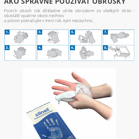
AKO SPRÁVNE POUŽÍVAŤ OBRÚSKY
Povrch oboch rúk dôkladne utrite obrúskom zo všetkých strán -
obzvlášť opatrne okolo nechtov
a potom pokračujte v trení rúk, kým nezaschnú.