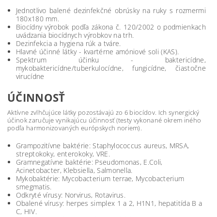
Jednotlivo balené dezinfekčné obrúsky na ruky s rozmermi
180x180 mm.
Biocídny výrobok podľa zákona č. 120/2002 o podmienkach
uvádzania biocídnych výrobkov na trh.
Dezinfekcia a hygiena rúk a tváre.
Hlavné účinné látky - kvartérne amóniové soli (KAS).
Spektrum účinku - baktericídne,
mykobaktericídne/tuberkulocídne, fungicídne, čiastočne
virucídne
ÚČINNOSŤ
Aktívne zvlhčujúce látky pozostávajú zo 6 biocídov. Ich synergický
účinok zaručuje vynikajúcu účinnosť (testy vykonané okrem iného
podľa harmonizovaných európskych noriem).
Grampozitívne baktérie: Staphylococcus aureus, MRSA,
streptokoky, enterokoky, VRE.
Gramnegatívne baktérie: Pseudomonas, E.Coli,
Acinetobacter, Klebsiella, Salmonella.
Mykobaktérie: Mycobacterium terrae, Mycobacterium
smegmatis.
Odkryté vírusy: Norvirus, Rotavirus.
Obalené vírusy: herpes simplex 1 a 2, H1N1, hepatitída B a
C, HIV.