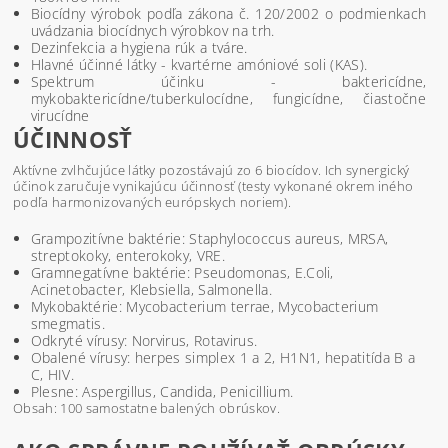
Biocídny výrobok podľa zákona č. 120/2002 o podmienkach
uvádzania biocídnych výrobkov na trh.
Dezinfekcia a hygiena rúk a tváre.
Hlavné účinné látky - kvartérne amóniové soli (KAS).
Spektrum účinku - baktericídne,
mykobaktericídne/tuberkulocídne, fungicídne, čiastočne
virucídne
ÚČINNOSŤ
Aktívne zvlhčujúce látky pozostávajú zo 6 biocídov. Ich synergický
účinok zaručuje vynikajúcu účinnosť (testy vykonané okrem iného
podľa harmonizovaných európskych noriem).
Grampozitívne baktérie: Staphylococcus aureus, MRSA,
streptokoky, enterokoky, VRE.
Gramnegatívne baktérie: Pseudomonas, E.Coli,
Acinetobacter, Klebsiella, Salmonella.
Mykobaktérie: Mycobacterium terrae, Mycobacterium
smegmatis.
Odkryté vírusy: Norvirus, Rotavirus.
Obalené vírusy: herpes simplex 1 a 2, H1N1, hepatitída B a
C, HIV.
Plesne: Aspergillus, Candida, Penicillium.
Obsah: 100 samostatne balených obrúskov.