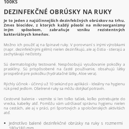
100KS
DEZINFEKČNÉ OBRÚSKY NA RUKY
Je to jeden z najúčinnejších dezinfekčných obrúskov na trhu.
Zmes biocídov, z ktorých každý pôsobí na mikroorganizmy
iným spôsobom, zabraňuje vzniku rezistentných
bakteriálnych kmeňov.
Možno ich použiť aj na špinavé ruky. V porovnaní s inými výrobkami
(napr. dezinfekčnými gélmi) nielen dezinfikujú, ale aj čistia - stierajú a
zachytávajú nečistoty.
Sú dermatologicky testované. Nespôsobujú vysušovanie pokožky a
praskliny. Sú prispôsobené na časté používanie, obsahujú látky
prospešné pre pokožku (hydratačné látky, Aloe vera).
Rýchly účinok - účinný už 10 sekúnd po aplikácii - Ideálny na hygienu
rúk pred jedlom. Ošetrené ruky sa môžu dotýkať potravín.
Cestovné balenie - vezmite si len toľko tašiek, koľko potrebujete do
vrecka, kabelky atď. Pomôžu vám udržiavať správnu hygienu nielen
na cestách, ale aj v práci, pri športových a spoločenských aktivitách
atď.
Jednotlivo balené dezinfekčné obrúsky na ruky s rozmermi
180x180 mm.