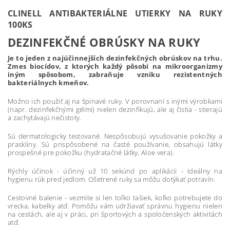
CLINELL ANTIBAKTERIÁLNE UTIERKY NA RUKY
100KS
DEZINFEKČNÉ OBRÚSKY NA RUKY
Je to jeden z najúčinnejších dezinfekčných obrúskov na trhu.
Zmes biocídov, z ktorých každý pôsobí na mikroorganizmy
iným spôsobom, zabraňuje vzniku rezistentných
bakteriálnych kmeňov.
Možno ich použiť aj na špinavé ruky. V porovnaní s inými výrobkami
(napr. dezinfekčnými gélmi) nielen dezinfikujú, ale aj čistia - stierajú
a zachytávajú nečistoty.
Sú dermatologicky testované. Nespôsobujú vysušovanie pokožky a
praskliny. Sú prispôsobené na časté používanie, obsahujú látky
prospešné pre pokožku (hydratačné látky, Aloe vera).
Rýchly účinok - účinný už 10 sekúnd po aplikácii - Ideálny na
hygienu rúk pred jedlom. Ošetrené ruky sa môžu dotýkať potravín.
Cestovné balenie - vezmite si len toľko tašiek, koľko potrebujete do
vrecka, kabelky atď. Pomôžu vám udržiavať správnu hygienu nielen
na cestách, ale aj v práci, pri športových a spoločenských aktivitách
atď.