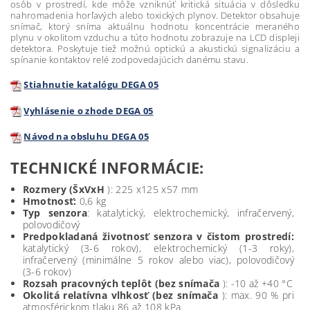
osôb v prostredí, kde môže vzniknúť kritická situácia v dôsledku
nahromadenia horľavých alebo toxických plynov. Detektor obsahuje
snímač, ktorý sníma aktuálnu hodnotu koncentrácie meraného
plynu v okolitom vzduchu a túto hodnotu zobrazuje na LCD displeji
detektora. Poskytuje tiež možnú optickú a akustickú signalizáciu a
spínanie kontaktov relé zodpovedajúcich danému stavu.
Stiahnutie katalógu DEGA 05
Vyhlásenie o zhode DEGA 05
Návod na obsluhu DEGA 05
TECHNICKÉ INFORMÁCIE:
Rozmery (ŠxVxH
): 225 x125 x57 mm
Hmotnosť:
0,6 kg
Typ senzora
: katalytický, elektrochemický, infračervený,
polovodičový
Predpokladaná životnosť senzora v čistom prostredí:
katalytický (3-6 rokov), elektrochemický (1-3 roky),
infračervený (minimálne 5 rokov alebo viac), polovodičový
(3-6 rokov)
Rozsah pracovných teplôt (bez snímača
): -10 až +40 °C
Okolitá relatívna vlhkosť (bez snímača
): max. 90 % pri
atmosférickom tlaku 86 až 108 kPa.