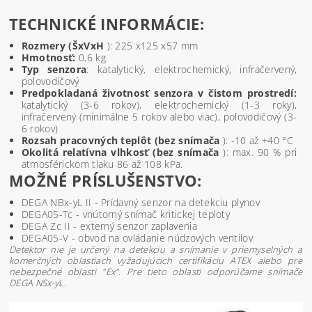
TECHNICKÉ INFORMÁCIE:
Rozmery (ŠxVxH
): 225 x125 x57 mm
Hmotnosť:
0,6 kg
Typ senzora
: katalytický, elektrochemický, infračervený,
polovodičový
Predpokladaná životnosť senzora v čistom prostredí:
katalytický (3-6 rokov), elektrochemický (1-3 roky),
infračervený (minimálne 5 rokov alebo viac), polovodičový (3-
6 rokov)
Rozsah pracovných teplôt (bez snímača
): -10 až +40 °C
Okolitá relatívna vlhkosť (bez snímača
): max. 90 % pri
atmosférickom tlaku 86 až 108 kPa.
MOŽNÉ PRÍSLUŠENSTVO:
DEGA NBx-yL II - Prídavný senzor na detekciu plynov
DEGA05-Tc - vnútorný snímač kritickej teploty
DEGA Zc II - externý senzor zaplavenia
DEGA05-V - obvod na ovládanie núdzových ventilov
Detektor nie je určený na detekciu a snímanie v priemyselných a
komerčných oblastiach vyžadujúcich certifikáciu ATEX alebo pre
nebezpečné oblasti "Ex". Pre tieto oblasti odporúčame snímače
DEGA NSx-yL.