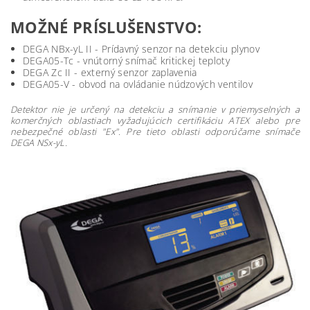
MOŽNÉ PRÍSLUŠENSTVO:
DEGA NBx-yL II - Prídavný senzor na detekciu plynov
DEGA05-Tc - vnútorný snímač kritickej teploty
DEGA Zc II - externý senzor zaplavenia
DEGA05-V - obvod na ovládanie núdzových ventilov
Detektor nie je určený na detekciu a snímanie v priemyselných a
komerčných oblastiach vyžadujúcich certifikáciu ATEX alebo pre
nebezpečné oblasti "Ex". Pre tieto oblasti odporúčame snímače
DEGA NSx-yL.