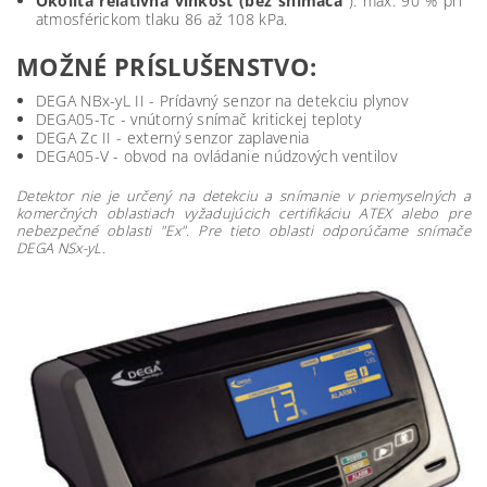
Okolitá relatívna vlhkosť (bez snímača
): max. 90 % pri
atmosférickom tlaku 86 až 108 kPa.
MOŽNÉ PRÍSLUŠENSTVO:
DEGA NBx-yL II - Prídavný senzor na detekciu plynov
DEGA05-Tc - vnútorný snímač kritickej teploty
DEGA Zc II - externý senzor zaplavenia
DEGA05-V - obvod na ovládanie núdzových ventilov
Detektor nie je určený na detekciu a snímanie v priemyselných a
komerčných oblastiach vyžadujúcich certifikáciu ATEX alebo pre
nebezpečné oblasti "Ex". Pre tieto oblasti odporúčame snímače
DEGA NSx-yL.