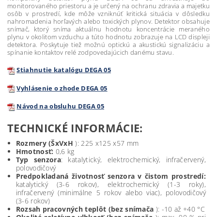
monitorovaného priestoru a je určený na ochranu zdravia a majetku
osôb v prostredí, kde môže vzniknúť kritická situácia v dôsledku
nahromadenia horľavých alebo toxických plynov. Detektor obsahuje
snímač, ktorý sníma aktuálnu hodnotu koncentrácie meraného
plynu v okolitom vzduchu a túto hodnotu zobrazuje na LCD displeji
detektora. Poskytuje tiež možnú optickú a akustickú signalizáciu a
spínanie kontaktov relé zodpovedajúcich danému stavu.
Stiahnutie katalógu DEGA 05
Vyhlásenie o zhode DEGA 05
Návod na obsluhu DEGA 05
TECHNICKÉ INFORMÁCIE:
Rozmery (ŠxVxH
): 225 x125 x57 mm
Hmotnosť:
0,6 kg
Typ senzora
: katalytický, elektrochemický, infračervený,
polovodičový
Predpokladaná životnosť senzora v čistom prostredí:
katalytický (3-6 rokov), elektrochemický (1-3 roky),
infračervený (minimálne 5 rokov alebo viac), polovodičový
(3-6 rokov)
Rozsah pracovných teplôt (bez snímača
): -10 až +40 °C