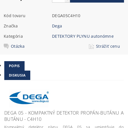
Kód tovaru
DEGA05C4H10
Značka
Dega
Kategória
DETEKTORY PLYNU autonómne
Otázka
Strážiť cenu
POPIS
DISKUSIA
DEGA 05 - KOMPAKTNÝ DETEKTOR PROPÁN-BUTÁNU A
BUTÁNU - C4H10
Kompaktný detektor plynu DEGA 05 sa umiestňuje do