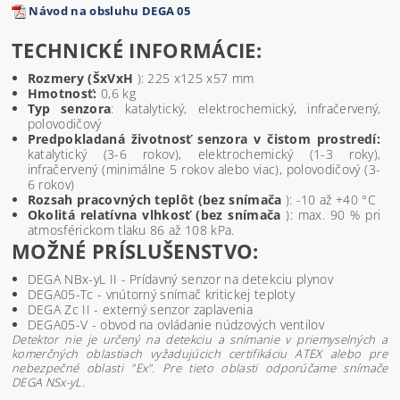
Návod na obsluhu DEGA 05
TECHNICKÉ INFORMÁCIE:
Rozmery (ŠxVxH
): 225 x125 x57 mm
Hmotnosť:
0,6 kg
Typ senzora
: katalytický, elektrochemický, infračervený,
polovodičový
Predpokladaná životnosť senzora v čistom prostredí:
katalytický (3-6 rokov), elektrochemický (1-3 roky),
infračervený (minimálne 5 rokov alebo viac), polovodičový (3-
6 rokov)
Rozsah pracovných teplôt (bez snímača
): -10 až +40 °C
Okolitá relatívna vlhkosť (bez snímača
): max. 90 % pri
atmosférickom tlaku 86 až 108 kPa.
MOŽNÉ PRÍSLUŠENSTVO:
DEGA NBx-yL II - Prídavný senzor na detekciu plynov
DEGA05-Tc - vnútorný snímač kritickej teploty
DEGA Zc II - externý senzor zaplavenia
DEGA05-V - obvod na ovládanie núdzových ventilov
Detektor nie je určený na detekciu a snímanie v priemyselných a
komerčných oblastiach vyžadujúcich certifikáciu ATEX alebo pre
nebezpečné oblasti "Ex". Pre tieto oblasti odporúčame snímače
DEGA NSx-yL.