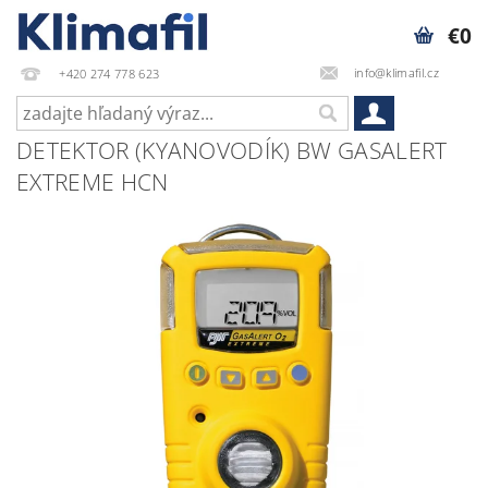
€0
info@klimafil.cz
+420 274 778 623
DETEKTOR (KYANOVODÍK) BW GASALERT
EXTREME HCN