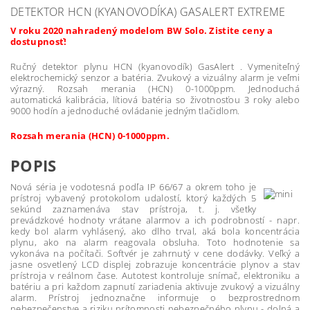
DETEKTOR HCN (KYANOVODÍKA) GASALERT EXTREME
V roku 2020 nahradený modelom BW Solo. Zistite ceny a
dostupnosť!
Ručný detektor plynu HCN (kyanovodík) GasAlert . Vymeniteľný
elektrochemický senzor a batéria. Zvukový a vizuálny alarm je veľmi
výrazný. Rozsah merania (HCN) 0-1000ppm. Jednoduchá
automatická kalibrácia, lítiová batéria so životnosťou 3 roky alebo
9000 hodín a jednoduché ovládanie jedným tlačidlom.
Rozsah merania (HCN) 0-1000ppm.
POPIS
Nová séria je vodotesná podľa IP 66/67 a okrem toho je
prístroj vybavený protokolom udalostí, ktorý každých 5
sekúnd zaznamenáva stav prístroja, t. j. všetky
prevádzkové hodnoty vrátane alarmov a ich podrobností - napr.
kedy bol alarm vyhlásený, ako dlho trval, aká bola koncentrácia
plynu, ako na alarm reagovala obsluha. Toto hodnotenie sa
vykonáva na počítači. Softvér je zahrnutý v cene dodávky. Veľký a
jasne osvetlený LCD displej zobrazuje koncentrácie plynov a stav
prístroja v reálnom čase. Autotest kontroluje snímač, elektroniku a
batériu a pri každom zapnutí zariadenia aktivuje zvukový a vizuálny
alarm. Prístroj jednoznačne informuje o bezprostrednom
nebezpečenstve a riziku prítomnosti nebezpečného plynu - dolná a