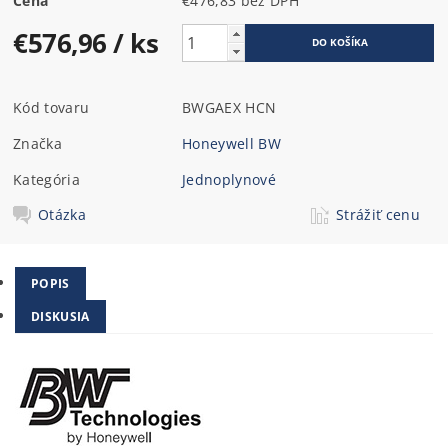
Cena
€476,83 bez DPH
€576,96
/ ks
Kód tovaru
BWGAEX HCN
Značka
Honeywell BW
Kategória
Jednoplynové
Otázka
Strážiť cenu
POPIS
DISKUSIA