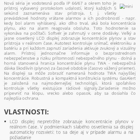
Nová séria je vodotesná podľa IP 66/67 a okrem toho je
prístroj vybavený protokolom udalostí, ktorý každých 5
sekúnd zaznamenáva stav prístroja, t. j. všetky
prevádzkové hodnoty vrátane alarmov a ich podrobností - napr.
kedy bol alarm vyhlásený, ako dlho trval, aká bola koncentrácia
plynu, ako na alarm reagovala obsluha. Toto hodnotenie sa
vykonáva na počítači. Softvér je zahrnutý v cene dodávky. Veľký a
jasne osvetlený LCD displej zobrazuje koncentrácie plynov a stav
prístroja v reálnom čase. Autotest kontroluje snímač, elektroniku a
batériu a pri každom zapnutí zariadenia aktivuje zvukový a vizuálny
alarm. Prístroj jednoznačne informuje o bezprostrednom
nebezpečenstve a riziku prítomnosti nebezpečného plynu - dolná a
horná stanovená hranica koncentrácie plynu TWA - nebezpečná
dávka škodlivín (plynov) za časové obdobie (časovo vážený priemer).
Na displeji sa môže zobraziť nameraná hodnota TWA najvyššej
koncentrácie. Robustná a kompaktná konštrukcia systému GasAlert
je založená na najmodernejšej technológii, ktorá spoľahlivo
kontroluje všetky existujúce rádiové signály.Zariadenie možno
pripevniť na klopu, vrecko alebo opasok, aby sa dosiahla čo
najlepšia ochrana.
VLASTNOSTI:
LCD displej nepretržite zobrazuje koncentrácie plynov v
reálnom čase. V podmienkach slabého osvetlenia sa displej
automaticky rozsvieti: to sa deje aj v prípade alarmu a na
požiadanie