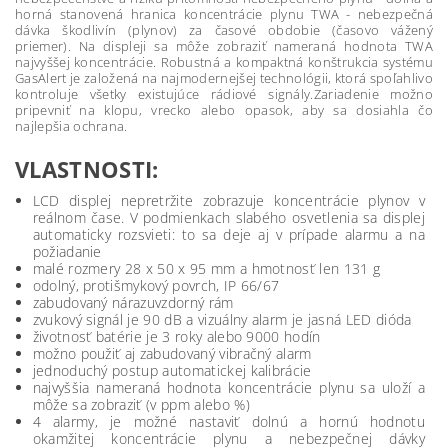
horná stanovená hranica koncentrácie plynu TWA - nebezpečná
dávka škodlivín (plynov) za časové obdobie (časovo vážený
priemer). Na displeji sa môže zobraziť nameraná hodnota TWA
najvyššej koncentrácie. Robustná a kompaktná konštrukcia systému
GasAlert je založená na najmodernejšej technológii, ktorá spoľahlivo
kontroluje všetky existujúce rádiové signály.Zariadenie možno
pripevniť na klopu, vrecko alebo opasok, aby sa dosiahla čo
najlepšia ochrana.
VLASTNOSTI:
LCD displej nepretržite zobrazuje koncentrácie plynov v
reálnom čase. V podmienkach slabého osvetlenia sa displej
automaticky rozsvieti: to sa deje aj v prípade alarmu a na
požiadanie
malé rozmery 28 x 50 x 95 mm a hmotnosť len 131 g
odolný, protišmykový povrch, IP 66/67
zabudovaný nárazuvzdorný rám
zvukový signál je 90 dB a vizuálny alarm je jasná LED dióda
životnosť batérie je 3 roky alebo 9000 hodín
možno použiť aj zabudovaný vibračný alarm
jednoduchý postup automatickej kalibrácie
najvyššia nameraná hodnota koncentrácie plynu sa uloží a
môže sa zobraziť (v ppm alebo %)
4 alarmy, je možné nastaviť dolnú a hornú hodnotu
okamžitej koncentrácie plynu a nebezpečnej dávky