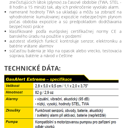
znečisťujúcich látok (plynov) za časové obdobie (TWA, STEL -
8 hodín a 15 minút) tak, aby ich prekročenie vyvolalo alarm.
namerané hodnoty TWA sa ukladajú a môžu sa zobraziť na
vyhodnotenie kumulovanej expozície nebezpečným plynom
počas obdobia expozície a sú predpokladom dodržiavania
bezpečnosti práce
klasifikované podľa európskej certifikačnej normy CE a
banského úradu na použitie v podzemí
autotest všetkých funkcií: kontroluje senzor, elektroniku a
batérie vrátane alarmov
súčasťou balenia je klip na opasok alebo vrecko, testovacia
súprava, batérie a návod v češtine
TECHNICKÉ DÁTA: