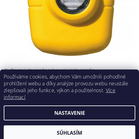
Buďte prvý, kto napíše príspevok k tejto položke.
Používáme cookies, abychom Vám umožnili pohodlné
Pridať komentár
prohlížení webu a díky analýze provozu webu neustále
zlepšovali jeho funkce, výkon a použitelnost.
Více
informací
NASTAVENIE
2026 ©
Klimafil
, všetky práva vyhradené
Vytvoril Shoptet
SÚHLASÍM