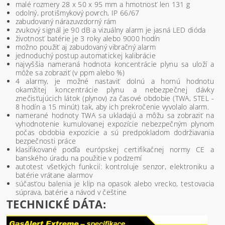
malé rozmery 28 x 50 x 95 mm a hmotnosť len 131 g
odolný, protišmykový povrch, IP 66/67
zabudovaný nárazuvzdorný rám
zvukový signál je 90 dB a vizuálny alarm je jasná LED dióda
životnosť batérie je 3 roky alebo 9000 hodín
možno použiť aj zabudovaný vibračný alarm
jednoduchý postup automatickej kalibrácie
najvyššia nameraná hodnota koncentrácie plynu sa uloží a
môže sa zobraziť (v ppm alebo %)
4 alarmy, je možné nastaviť dolnú a hornú hodnotu
okamžitej koncentrácie plynu a nebezpečnej dávky
znečisťujúcich látok (plynov) za časové obdobie (TWA, STEL -
8 hodín a 15 minút) tak, aby ich prekročenie vyvolalo alarm.
namerané hodnoty TWA sa ukladajú a môžu sa zobraziť na
vyhodnotenie kumulovanej expozície nebezpečným plynom
počas obdobia expozície a sú predpokladom dodržiavania
bezpečnosti práce
klasifikované podľa európskej certifikačnej normy CE a
banského úradu na použitie v podzemí
autotest všetkých funkcií: kontroluje senzor, elektroniku a
batérie vrátane alarmov
súčasťou balenia je klip na opasok alebo vrecko, testovacia
súprava, batérie a návod v češtine
TECHNICKÉ DÁTA: