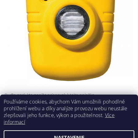
Buďte prvý, kto napíše príspevok k tejto položke.
Používáme cookies, abychom Vám umožnili pohodlné
Pridať komentár
prohlížení webu a díky analýze provozu webu neustále
zlepšovali jeho funkce, výkon a použitelnost.
Více
informací
NASTAVENIE