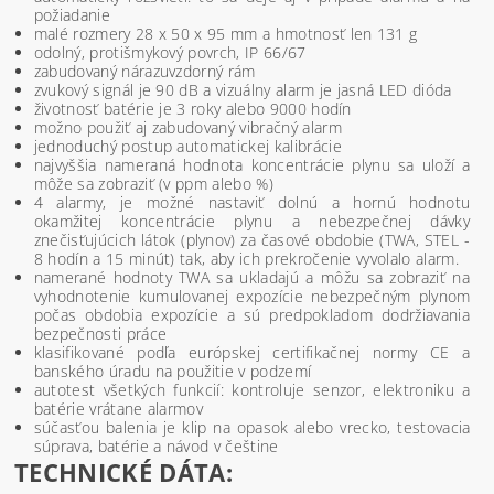
požiadanie
malé rozmery 28 x 50 x 95 mm a hmotnosť len 131 g
odolný, protišmykový povrch, IP 66/67
zabudovaný nárazuvzdorný rám
zvukový signál je 90 dB a vizuálny alarm je jasná LED dióda
životnosť batérie je 3 roky alebo 9000 hodín
možno použiť aj zabudovaný vibračný alarm
jednoduchý postup automatickej kalibrácie
najvyššia nameraná hodnota koncentrácie plynu sa uloží a
môže sa zobraziť (v ppm alebo %)
4 alarmy, je možné nastaviť dolnú a hornú hodnotu
okamžitej koncentrácie plynu a nebezpečnej dávky
znečisťujúcich látok (plynov) za časové obdobie (TWA, STEL -
8 hodín a 15 minút) tak, aby ich prekročenie vyvolalo alarm.
namerané hodnoty TWA sa ukladajú a môžu sa zobraziť na
vyhodnotenie kumulovanej expozície nebezpečným plynom
počas obdobia expozície a sú predpokladom dodržiavania
bezpečnosti práce
klasifikované podľa európskej certifikačnej normy CE a
banského úradu na použitie v podzemí
autotest všetkých funkcií: kontroluje senzor, elektroniku a
batérie vrátane alarmov
súčasťou balenia je klip na opasok alebo vrecko, testovacia
súprava, batérie a návod v češtine
TECHNICKÉ DÁTA: