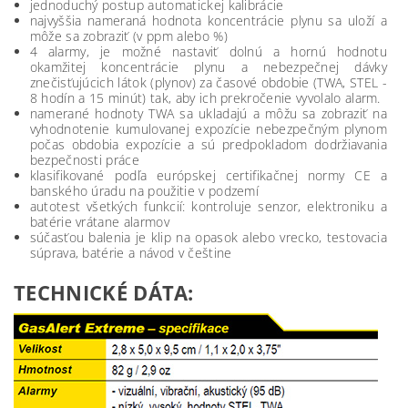
jednoduchý postup automatickej kalibrácie
najvyššia nameraná hodnota koncentrácie plynu sa uloží a
môže sa zobraziť (v ppm alebo %)
4 alarmy, je možné nastaviť dolnú a hornú hodnotu
okamžitej koncentrácie plynu a nebezpečnej dávky
znečisťujúcich látok (plynov) za časové obdobie (TWA, STEL -
8 hodín a 15 minút) tak, aby ich prekročenie vyvolalo alarm.
namerané hodnoty TWA sa ukladajú a môžu sa zobraziť na
vyhodnotenie kumulovanej expozície nebezpečným plynom
počas obdobia expozície a sú predpokladom dodržiavania
bezpečnosti práce
klasifikované podľa európskej certifikačnej normy CE a
banského úradu na použitie v podzemí
autotest všetkých funkcií: kontroluje senzor, elektroniku a
batérie vrátane alarmov
súčasťou balenia je klip na opasok alebo vrecko, testovacia
súprava, batérie a návod v češtine
TECHNICKÉ DÁTA: