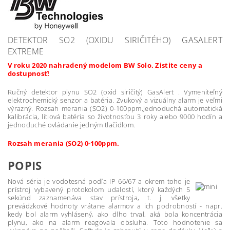
DETEKTOR SO2 (OXIDU SIRIČITÉHO) GASALERT
EXTREME
V roku 2020 nahradený modelom BW Solo. Zistite ceny a
dostupnosť!
Ručný detektor plynu SO2 (oxid siričitý) GasAlert . Vymeniteľný
elektrochemický senzor a batéria. Zvukový a vizuálny alarm je veľmi
výrazný. Rozsah merania (SO2) 0-100ppm.Jednoduchá automatická
kalibrácia, lítiová batéria so životnosťou 3 roky alebo 9000 hodín a
jednoduché ovládanie jedným tlačidlom.
Rozsah merania (SO2) 0-100ppm.
POPIS
Nová séria je vodotesná podľa IP 66/67 a okrem toho je
prístroj vybavený protokolom udalostí, ktorý každých 5
sekúnd zaznamenáva stav prístroja, t. j. všetky
prevádzkové hodnoty vrátane alarmov a ich podrobností - napr.
kedy bol alarm vyhlásený, ako dlho trval, aká bola koncentrácia
plynu, ako na alarm reagovala obsluha. Toto hodnotenie sa