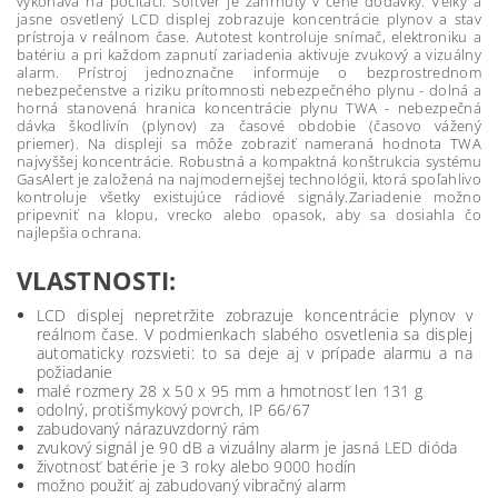
vykonáva na počítači. Softvér je zahrnutý v cene dodávky. Veľký a
jasne osvetlený LCD displej zobrazuje koncentrácie plynov a stav
prístroja v reálnom čase. Autotest kontroluje snímač, elektroniku a
batériu a pri každom zapnutí zariadenia aktivuje zvukový a vizuálny
alarm. Prístroj jednoznačne informuje o bezprostrednom
nebezpečenstve a riziku prítomnosti nebezpečného plynu - dolná a
horná stanovená hranica koncentrácie plynu TWA - nebezpečná
dávka škodlivín (plynov) za časové obdobie (časovo vážený
priemer). Na displeji sa môže zobraziť nameraná hodnota TWA
najvyššej koncentrácie. Robustná a kompaktná konštrukcia systému
GasAlert je založená na najmodernejšej technológii, ktorá spoľahlivo
kontroluje všetky existujúce rádiové signály.Zariadenie možno
pripevniť na klopu, vrecko alebo opasok, aby sa dosiahla čo
najlepšia ochrana.
VLASTNOSTI:
LCD displej nepretržite zobrazuje koncentrácie plynov v
reálnom čase. V podmienkach slabého osvetlenia sa displej
automaticky rozsvieti: to sa deje aj v prípade alarmu a na
požiadanie
malé rozmery 28 x 50 x 95 mm a hmotnosť len 131 g
odolný, protišmykový povrch, IP 66/67
zabudovaný nárazuvzdorný rám
zvukový signál je 90 dB a vizuálny alarm je jasná LED dióda
životnosť batérie je 3 roky alebo 9000 hodín
možno použiť aj zabudovaný vibračný alarm