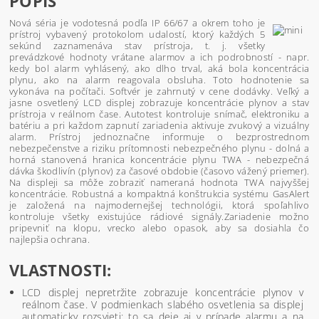
POPIS
Nová séria je vodotesná podľa IP 66/67 a okrem toho je
prístroj vybavený protokolom udalostí, ktorý každých 5
sekúnd zaznamenáva stav prístroja, t. j. všetky
prevádzkové hodnoty vrátane alarmov a ich podrobností - napr.
kedy bol alarm vyhlásený, ako dlho trval, aká bola koncentrácia
plynu, ako na alarm reagovala obsluha. Toto hodnotenie sa
vykonáva na počítači. Softvér je zahrnutý v cene dodávky. Veľký a
jasne osvetlený LCD displej zobrazuje koncentrácie plynov a stav
prístroja v reálnom čase. Autotest kontroluje snímač, elektroniku a
batériu a pri každom zapnutí zariadenia aktivuje zvukový a vizuálny
alarm. Prístroj jednoznačne informuje o bezprostrednom
nebezpečenstve a riziku prítomnosti nebezpečného plynu - dolná a
horná stanovená hranica koncentrácie plynu TWA - nebezpečná
dávka škodlivín (plynov) za časové obdobie (časovo vážený priemer).
Na displeji sa môže zobraziť nameraná hodnota TWA najvyššej
koncentrácie. Robustná a kompaktná konštrukcia systému GasAlert
je založená na najmodernejšej technológii, ktorá spoľahlivo
kontroluje všetky existujúce rádiové signály.Zariadenie možno
pripevniť na klopu, vrecko alebo opasok, aby sa dosiahla čo
najlepšia ochrana.
VLASTNOSTI:
LCD displej nepretržite zobrazuje koncentrácie plynov v
reálnom čase. V podmienkach slabého osvetlenia sa displej
automaticky rozsvieti: to sa deje aj v prípade alarmu a na