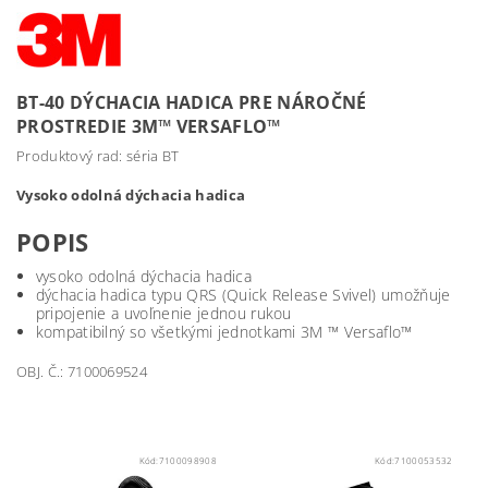
BT-40 DÝCHACIA HADICA PRE NÁROČNÉ
PROSTREDIE 3M™ VERSAFLO™
Produktový rad: séria BT
Vysoko odolná dýchacia hadica
POPIS
vysoko odolná dýchacia hadica
dýchacia hadica typu QRS (Quick Release Svivel) umožňuje
pripojenie a uvoľnenie jednou rukou
kompatibilný so všetkými jednotkami 3M ™ Versaflo™
OBJ. Č.: 7100069524
Kód:
7100098908
Kód:
7100053532