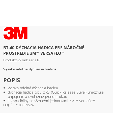
BT-40 DÝCHACIA HADICA PRE NÁROČNÉ
PROSTREDIE 3M™ VERSAFLO™
Produktový rad: séria BT
Vysoko odolná dýchacia hadica
POPIS
vysoko odolná dýchacia hadica
dýchacia hadica typu QRS (Quick Release Svivel) umožňuje
pripojenie a uvoľnenie jednou rukou
kompatibilný so všetkými jednotkami 3M ™ Versaflo™
OBJ. Č.: 7100069524