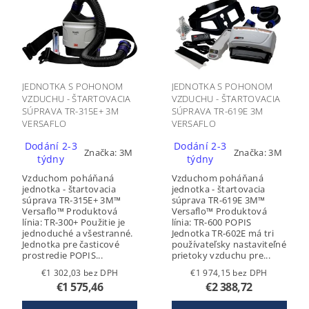
JEDNOTKA S POHONOM
JEDNOTKA S POHONOM
VZDUCHU - ŠTARTOVACIA
VZDUCHU - ŠTARTOVACIA
SÚPRAVA TR-315E+ 3M
SÚPRAVA TR-619E 3M
VERSAFLO
VERSAFLO
Dodání 2-3
Dodání 2-3
Značka:
3M
Značka:
3M
týdny
týdny
Vzduchom poháňaná
Vzduchom poháňaná
jednotka - štartovacia
jednotka - štartovacia
súprava TR-315E+ 3M™
súprava TR-619E 3M™
Versaflo™ Produktová
Versaflo™ Produktová
línia: TR-300+ Použitie je
línia: TR-600 POPIS
jednoduché a všestranné.
Jednotka TR-602E má tri
Jednotka pre časticové
používateľsky nastaviteľné
prostredie POPIS...
prietoky vzduchu pre...
€1 302,03 bez DPH
€1 974,15 bez DPH
€1 575,46
€2 388,72