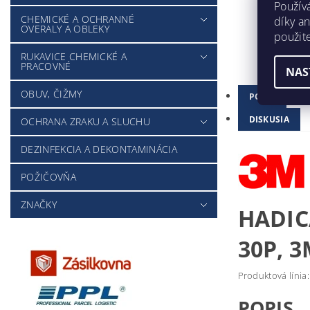
Použív
CHEMICKÉ A OCHRANNÉ
díky a
OVERALY A OBLEKY
použit
RUKAVICE CHEMICKÉ A
PRACOVNÉ
NAS
OBUV, ČIŽMY
POPIS
DISKUSIA
OCHRANA ZRAKU A SLUCHU
DEZINFEKCIA A DEKONTAMINÁCIA
POŽIČOVŇA
ZNAČKY
HADIC
30P, 
Produktová línia:
POPIS