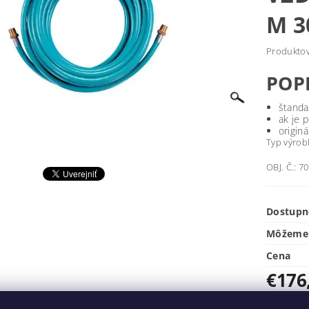
M 3
Produktová
POP
štanda
ak je 
origin
Typ výrobk
OBJ. Č.: 
Dostupn
Môžeme 
Cena
€176
Kód tova