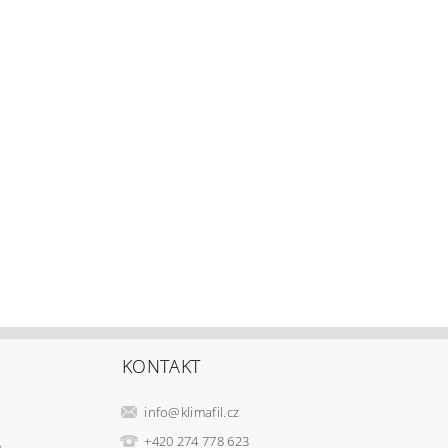
KONTAKT
info
@
klimafil.cz
+420 274 778 623