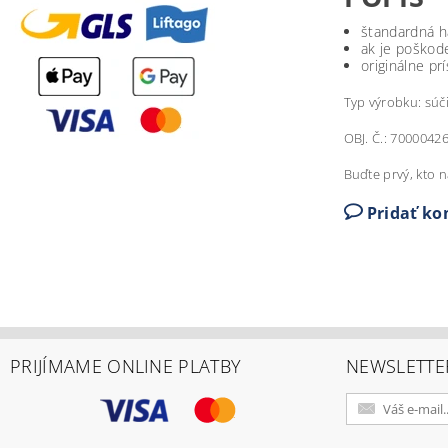
štandardná h
ak je poškod
originálne p
Typ výrobku: súč
OBJ. Č.: 7000042
Buďte prvý, kto n
Pridať k
PRIJÍMAME ONLINE PLATBY
NEWSLETTE