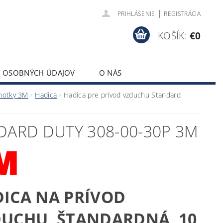
|
PRIHLÁSENIE
REGISTRÁCIA
KOŠÍK:
€0
Y OSOBNÝCH ÚDAJOV
O NÁS
notky 3M
Hadica
Hadica pre prívod vzduchu Standard
DARD DUTY 308-00-30P 3M
ICA NA PRÍVOD
UCHU, ŠTANDARDNÁ, 10