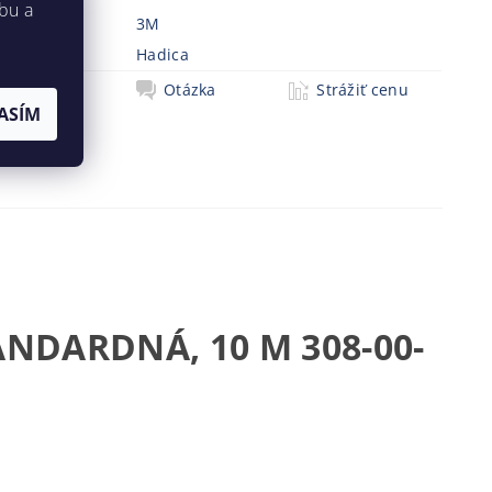
bu a
3M
a
Hadica
Tlač
Otázka
Strážiť cenu
ASÍM
NDARDNÁ, 10 M 308-00-