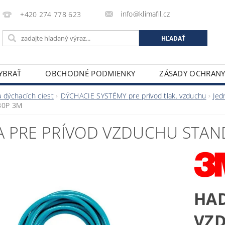
info@klimafil.cz
+420 274 778 623
VYBRAŤ
OBCHODNÉ PODMIENKY
ZÁSADY OCHRAN
 dýchacích ciest
DÝCHACIE SYSTÉMY pre prívod tlak. vzduchu
Jed
30P 3M
A PRE PRÍVOD VZDUCHU STAN
HAD
VZD