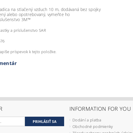
adica na stlačený vzduch 10 m, dodávaná bez spojky
ený alebo opotrebovaný, vymeňte ho
ríslušenstvo 3M™
iastky a príslušenstvo SAR
676
apíše príspevok k tejto položke.
omentár
R
INFORMATION FOR YOU
Dodání a platba
Obchodné podmienky