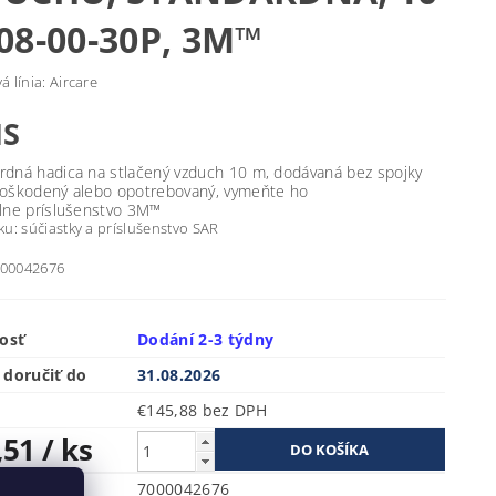
08-00-30P, 3M™
 línia: Aircare
IS
rdná hadica na stlačený vzduch 10 m, dodávaná bez spojky
poškodený alebo opotrebovaný, vymeňte ho
álne príslušenstvo 3M™
u: súčiastky a príslušenstvo SAR
7000042676
osť
Dodání 2-3 týdny
doručiť do
31.08.2026
€145,88 bez DPH
,51
/ ks
ru
7000042676