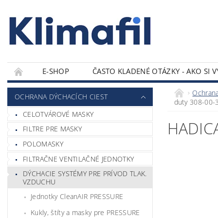
E-SHOP
ČASTO KLADENÉ OTÁZKY - AKO SI 
KONTAKTY
Ochrana
OCHRANA DÝCHACÍCH CIEST
duty 308-00-
CELOTVÁROVÉ MASKY
HADIC
FILTRE PRE MASKY
POLOMASKY
FILTRAČNE VENTILAČNÉ JEDNOTKY
DÝCHACIE SYSTÉMY PRE PRÍVOD TLAK.
VZDUCHU
Jednotky CleanAIR PRESSURE
Kukly, štíty a masky pre PRESSURE