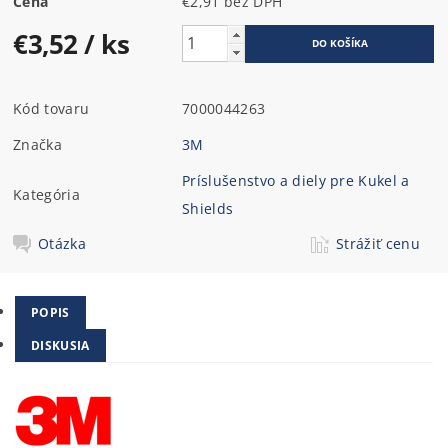
Cena
€2,91 bez DPH
€3,52
/ ks
Kód tovaru
7000044263
Značka
3M
Príslušenstvo a diely pre Kukel a
Kategória
Shields
Otázka
Strážiť cenu
POPIS
DISKUSIA