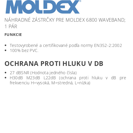
NÁHRADNÉ ZÁSTRČKY PRE MOLDEX 6800 WAVEBAND;
1 PÁR
FUNKCIE
Testovyrobené a certifikované podľa normy EN352-2:2002
100% bez PVC.
OCHRANA PROTI HLUKU V DB
27 dBSNR (Hodnota jedného čísla)
H30dB M23dB L22dB (ochrana proti hluku v dB pre
frekvenciu H=vysoká, M=stredná, L=nízka)