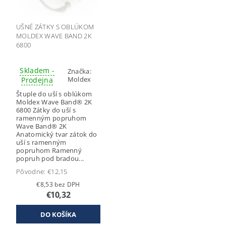
UŠNÉ ZÁTKY S OBLÚKOM
MOLDEX WAVE BAND 2K
6800
Skladem -
Značka:
Moldex
Prodejna
Štuple do uší s oblúkom
Moldex Wave Band® 2K
6800 Zátky do uší s
ramenným popruhom
Wave Band® 2K
Anatomický tvar zátok do
uší s ramenným
popruhom Ramenný
popruh pod bradou...
Pôvodne:
€12,15
€8,53 bez DPH
€10,32