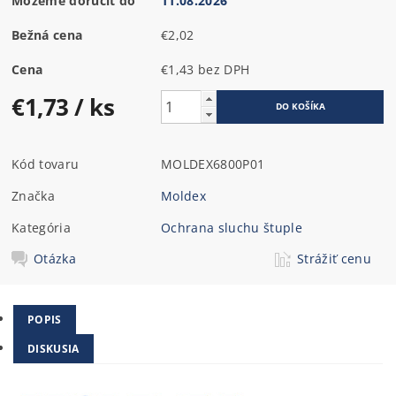
Môžeme doručiť do
11.08.2026
Bežná cena
€2,02
Cena
€1,43 bez DPH
€1,73
/ ks
Kód tovaru
MOLDEX6800P01
Značka
Moldex
Kategória
Ochrana sluchu štuple
Otázka
Strážiť cenu
POPIS
DISKUSIA