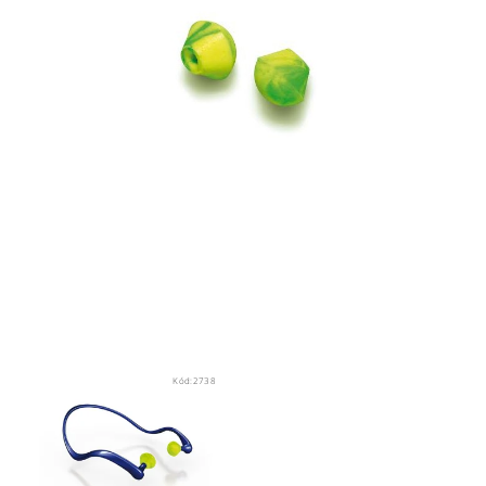
Kód:
2738