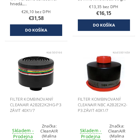
hnedá,...
€13,35 bez DPH
€26,10 bez DPH
€16,15
€31,58
Kód:
500166
Kód:
500165X
FILTER KOMBINOVANÝ
FILTER KOMBINOVANÝ
CLEANAIR A2B2E2K2HG-P3
CLEANAIR NBC A2B2E2K2-
ZÁVIT 40X1/7
P3 ZÁVIT 40X1/7
Značka:
Značka:
Skladem -
Skladem -
CleanAIR
CleanAIR
(Malina
(Malina
Prodejna
Prodejna