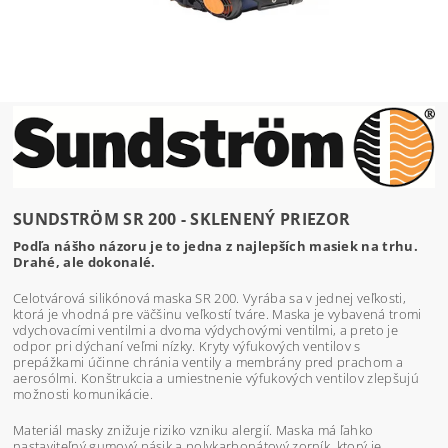
SUNDSTRÖM SR 200 - SKLENENÝ PRIEZOR
Podľa nášho názoru je to jedna z najlepších masiek na trhu.
Drahé, ale dokonalé.
Celotvárová silikónová maska SR 200. Vyrába sa v jednej veľkosti,
ktorá je vhodná pre väčšinu veľkostí tváre. Maska je vybavená tromi
vdychovacími ventilmi a dvoma výdychovými ventilmi, a preto je
odpor pri dýchaní veľmi nízky. Kryty výfukových ventilov s
prepážkami účinne chránia ventily a membrány pred prachom a
aerosólmi. Konštrukcia a umiestnenie výfukových ventilov zlepšujú
možnosti komunikácie.
Materiál masky znižuje riziko vzniku alergií. Maska má ľahko
nastaviteľný gumový pásik a polykarbonátový zorník, ktorý je