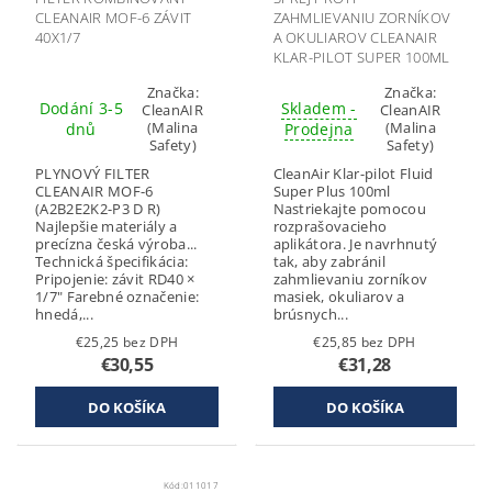
CLEANAIR MOF-6 ZÁVIT
ZAHMLIEVANIU ZORNÍKOV
40X1/7
A OKULIAROV CLEANAIR
KLAR-PILOT SUPER 100ML
Značka:
Značka:
Dodání 3-5
Skladem -
CleanAIR
CleanAIR
(Malina
(Malina
dnů
Prodejna
Safety)
Safety)
PLYNOVÝ FILTER
CleanAir Klar-pilot Fluid
CLEANAIR MOF-6
Super Plus 100ml
(A2B2E2K2-P3 D R)
Nastriekajte pomocou
Najlepšie materiály a
rozprašovacieho
precízna česká výroba...
aplikátora. Je navrhnutý
Technická špecifikácia:
tak, aby zabránil
Pripojenie: závit RD40 ×
zahmlievaniu zorníkov
1/7" Farebné označenie:
masiek, okuliarov a
hnedá,...
brúsnych...
€25,25 bez DPH
€25,85 bez DPH
€30,55
€31,28
Kód:
011017