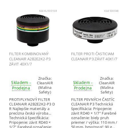
Kód:
KLI500168
Kód:
500048
FILTER KOMBINOVANÝ
FILTER PROTI ČASTICIAM
CLEANAIR A2B2E2K2-P3
CLEANAIR P3 ZÁVIT 40X1/7
ZÁVIT 40X1/7
Značka:
Značka:
Skladem -
Skladem -
CleanAIR
CleanAIR
(Malina
(Malina
Prodejna
Prodejna
Safety)
Safety)
PROTIPLYNOVÝ FILTER
FILTER PEVNÝCH ČASTÍC
CLEANAIR A2B2E2K2-P3 D
CLEANAIR P3 Technická
R Najlepšie materiály a
špecifikácia: Pripojenie:
precízna česká výroba...
závit RD40 × 1/7" Farebné
Technická špecifikácia:
označenie: biely pruh
Pripojenie: závit RD40 ×
priemer / výška: 110 mm /
1/7" Farebné označenie:
50 mm, hmotnosť: 90 g...