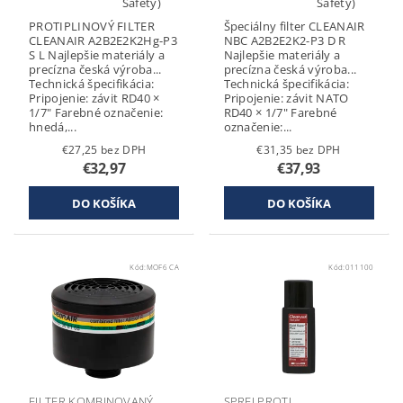
Safety)
Safety)
PROTIPLINOVÝ FILTER
Špeciálny filter CLEANAIR
CLEANAIR A2B2E2K2Hg-P3
NBC A2B2E2K2-P3 D R
S L Najlepšie materiály a
Najlepšie materiály a
precízna česká výroba...
precízna česká výroba...
Technická špecifikácia:
Technická špecifikácia:
Pripojenie: závit RD40 ×
Pripojenie: závit NATO
1/7" Farebné označenie:
RD40 × 1/7" Farebné
hnedá,...
označenie:...
€27,25 bez DPH
€31,35 bez DPH
€32,97
€37,93
Kód:
MOF6 CA
Kód:
011100
FILTER KOMBINOVANÝ
SPREJ PROTI