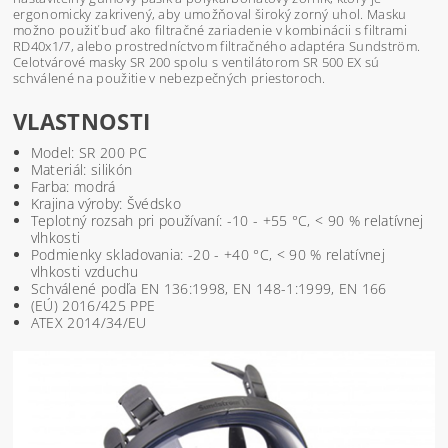
ergonomicky zakrivený, aby umožňoval široký zorný uhol. Masku
možno použiť buď ako filtračné zariadenie v kombinácii s filtrami
RD40x1/7, alebo prostredníctvom filtračného adaptéra Sundström.
Celotvárové masky SR 200 spolu s ventilátorom SR 500 EX sú
schválené na použitie v nebezpečných priestoroch.
VLASTNOSTI
Model: SR 200 PC
Materiál: silikón
Farba: modrá
Krajina výroby: Švédsko
Teplotný rozsah pri používaní: -10 - +55 °C, < 90 % relatívnej
vlhkosti
Podmienky skladovania: -20 - +40 °C, < 90 % relatívnej
vlhkosti vzduchu
Schválené podľa EN 136:1998, EN 148-1:1999, EN 166
(EÚ) 2016/425 PPE
ATEX 2014/34/EU