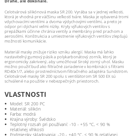
Drahé, ale dokonalé.
Celotvárová silikónová maska SR 200. Vyrába sa v jednej veľkosti,
ktorá je vhodná pre väčšinu veľkostí tváre. Maska je vybavená tromi
vdychovacími ventilmi a dvoma výdychovými ventilmi, a preto je
odpor pri dýchaní veľmi nízky. Kryty výfukových ventilov s
prepážkami účinne chránia ventily a membrány pred prachom a
aerosólmi. Konštrukcia a umiestnenie výfukových ventilov zlepšujú
možnosti komunikácie.
Materiál masky znižuje riziko vzniku alergií. Maska má ľahko
nastaviteľný gumový pásik a polykarbonátový zorník, ktorý je
ergonomicky zakrivený, aby umožňoval široký zorný uhol. Masku
možno použiť buď ako filtračné zariadenie v kombinácii s filtrami
RD40x1/7, alebo prostredníctvom filtračného adaptéra Sundström.
Celotvárové masky SR 200 spolu s ventilátorom SR 500 EX sú
schválené na použitie v nebezpečných priestoroch.
VLASTNOSTI
Model: SR 200 PC
Materiál: silikón
Farba: modrá
Krajina výroby: Švédsko
Teplotný rozsah pri používaní: -10 - +55 °C, < 90 %
relatívnej vlhkosti
Podmienky skladovania: -20 - +40 °C, < 90 % relatívnej