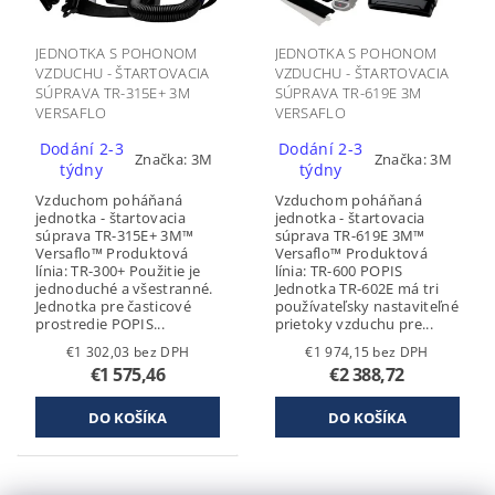
JEDNOTKA S POHONOM
JEDNOTKA S POHONOM
VZDUCHU - ŠTARTOVACIA
VZDUCHU - ŠTARTOVACIA
SÚPRAVA TR-315E+ 3M
SÚPRAVA TR-619E 3M
VERSAFLO
VERSAFLO
Dodání 2-3
Dodání 2-3
Značka:
3M
Značka:
3M
týdny
týdny
Vzduchom poháňaná
Vzduchom poháňaná
jednotka - štartovacia
jednotka - štartovacia
súprava TR-315E+ 3M™
súprava TR-619E 3M™
Versaflo™ Produktová
Versaflo™ Produktová
línia: TR-300+ Použitie je
línia: TR-600 POPIS
jednoduché a všestranné.
Jednotka TR-602E má tri
Jednotka pre časticové
používateľsky nastaviteľné
prostredie POPIS...
prietoky vzduchu pre...
€1 302,03 bez DPH
€1 974,15 bez DPH
€1 575,46
€2 388,72