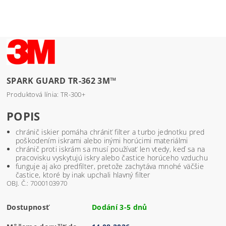
SPARK GUARD TR-362 3M™
Produktová línia: TR-300+
POPIS
chránič iskier pomáha chrániť filter a turbo jednotku pred
poškodením iskrami alebo inými horúcimi materiálmi
chránič proti iskrám sa musí používať len vtedy, keď sa na
pracovisku vyskytujú iskry alebo častice horúceho vzduchu
funguje aj ako predfilter, pretože zachytáva mnohé väčšie
častice, ktoré by inak upchali hlavný filter
OBJ. Č.: 7000103970
Dostupnosť
Dodání 3-5 dnů