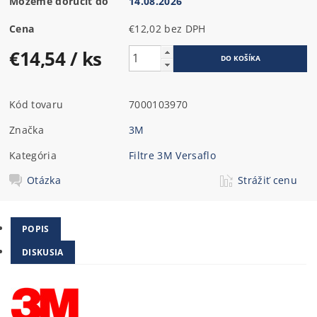
Môžeme doručiť do
14.08.2026
Cena
€12,02 bez DPH
€14,54
/ ks
Kód tovaru
7000103970
Značka
3M
Kategória
Filtre 3M Versaflo
Otázka
Strážiť cenu
POPIS
DISKUSIA