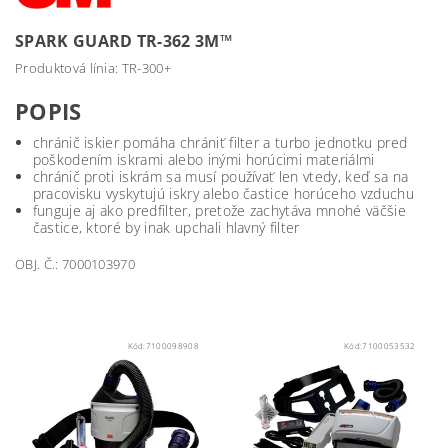
SPARK GUARD TR-362 3M™
Produktová línia: TR-300+
POPIS
chránič iskier pomáha chrániť filter a turbo jednotku pred
poškodením iskrami alebo inými horúcimi materiálmi
chránič proti iskrám sa musí používať len vtedy, keď sa na
pracovisku vyskytujú iskry alebo častice horúceho vzduchu
funguje aj ako predfilter, pretože zachytáva mnohé väčšie
častice, ktoré by inak upchali hlavný filter
OBJ. Č.: 7000103970
Kód:
7100098908
Kód:
7100053532