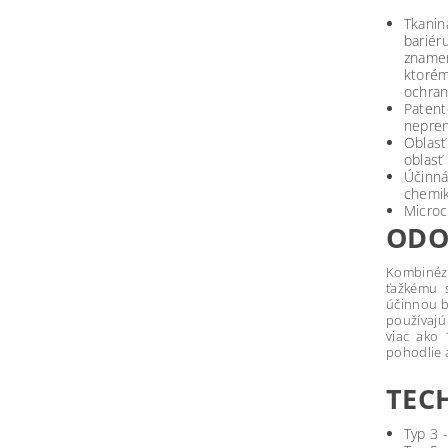
Tkanin
bariér
znamen
ktoré
ochran
Patent
nepren
Oblasť
oblasť
Účinná
chemik
Microc
ODO
Kombinéz
ťažkému s
účinnou b
používajú
viac ako 
pohodlie 
TEC
Typ 3 -