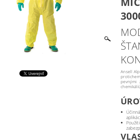
MI
300
MOD
ŠTA
KON
Ansell Al
protiche
pevnými 
chemikáli
ÚRO
Účinn
aplikác
Použit
zabezp
VLA