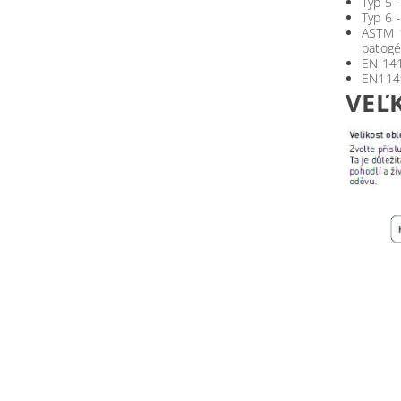
Typ 5 
Typ 6 
ASTM 1
patog
EN 141
EN1149
VEĽ