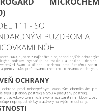
CROGARD MICROCHEM
0)
EL 111 - SO
NDARDNÝM PUZDROM A
COVKAMI NÔH
pahtec 3000 je jeden z najľahších a najpohodlnejších ochranných
mických oblekov. Vyznačuje sa mäkkou a pružnou tkaninou,
zvarenými švami a účinnou bariérou proti širokému spektru
í, a preto zostáva preferovanou chemickou ochranou v priemysle.
VEŇ OCHRANY
á ochrana proti nebezpečným kvapalným chemikáliám pre
ie typu 3 [tlakový postrek] a typu 4 [nasýtený postrek].
ie ultrazvukovo zváraných švov a uzatvárateľnej klopy zipsu
ečuje nepriepustné švy a uzávery na zvýšenie ochrany.
STNOSTI