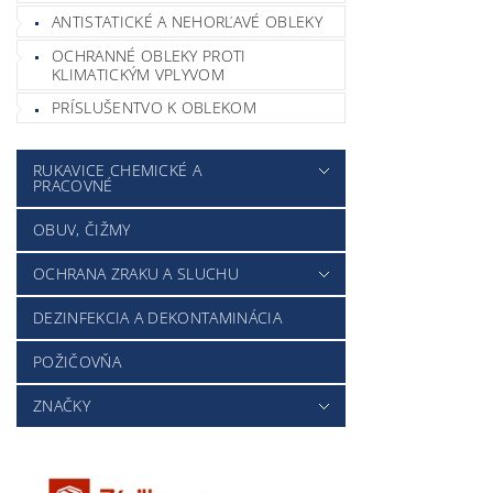
ANTISTATICKÉ A NEHORĽAVÉ OBLEKY
OCHRANNÉ OBLEKY PROTI
KLIMATICKÝM VPLYVOM
PRÍSLUŠENTVO K OBLEKOM
RUKAVICE CHEMICKÉ A
PRACOVNÉ
OBUV, ČIŽMY
OCHRANA ZRAKU A SLUCHU
DEZINFEKCIA A DEKONTAMINÁCIA
POŽIČOVŇA
ZNAČKY