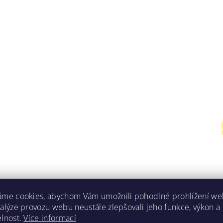
áme cookies, abychom Vám umožnili pohodlné prohlížení we
nalýze provozu webu neustále zlepšovali jeho funkce, výkon a
elnost.
Více informací