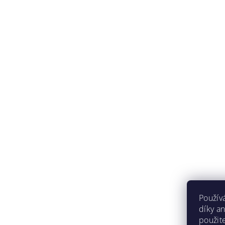
Použív
díky a
použit