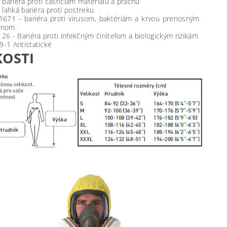
- bariéra proti časticiam materiálu a prachu
- ľahká bariéra proti postreku
671 - bariéra proti vírusom, baktériám a krvou prenosným
énom.
26 - Bariéra proti infekčným činiteľom a biologickým rizikám
-1 Antistatické
KOSTI