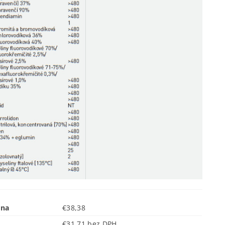
ena
€38,38
€31,71 bez DPH