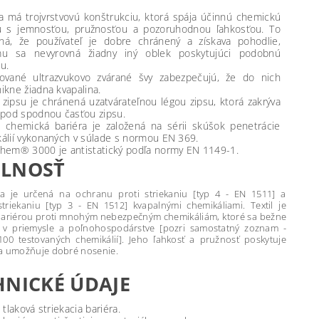
a má trojvrstvovú konštrukciu, ktorá spája účinnú chemickú
u s jemnosťou, pružnosťou a pozoruhodnou ľahkosťou. To
á, že používateľ je dobre chránený a získava pohodlie,
mu sa nevyrovná žiadny iný oblek poskytujúci podobnú
u.
ované ultrazvukovo zvárané švy zabezpečujú, že do nich
ikne žiadna kvapalina.
 zipsu je chránená uzatvárateľnou légou zipsu, ktorá zakrýva
 pod spodnou časťou zipsu.
 chemická bariéra je založená na sérii skúšok penetrácie
álií vykonaných v súlade s normou EN 369.
hem® 3000 je antistatický podľa normy EN 1149-1.
LNOSŤ
a je určená na ochranu proti striekaniu [typ 4 - EN 1511] a
triekaniu [typ 3 - EN 1512] kvapalnými chemikáliami. Textil je
ariérou proti mnohým nebezpečným chemikáliám, ktoré sa bežne
 v priemysle a poľnohospodárstve [pozri samostatný zoznam -
100 testovaných chemikálií]. Jeho ľahkosť a pružnosť poskytuje
a umožňuje dobré nosenie.
HNICKÉ ÚDAJE
 tlaková striekacia bariéra.