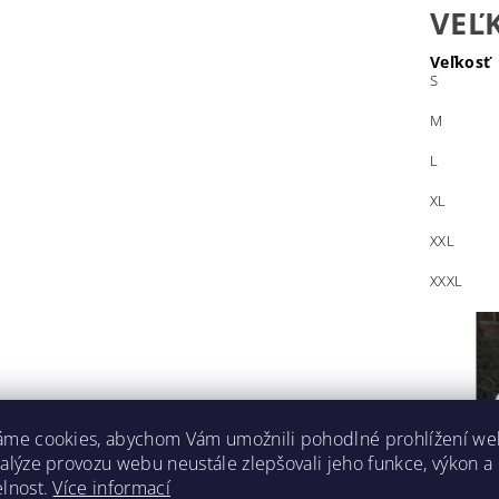
VEĽ
Veľkosť
S
M
L
XL
XXL
XXXL
áme cookies, abychom Vám umožnili pohodlné prohlížení we
nalýze provozu webu neustále zlepšovali jeho funkce, výkon a
elnost.
Více informací