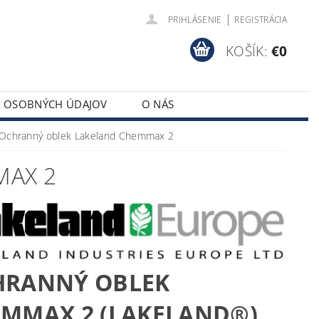
|
PRIHLÁSENIE
REGISTRÁCIA
KOŠÍK:
€0
Y OSOBNÝCH ÚDAJOV
O NÁS
Ochranný oblek Lakeland Chemmax 2
MAX 2
HRANNÝ OBLEK
MMAX 2 (LAKELAND®)