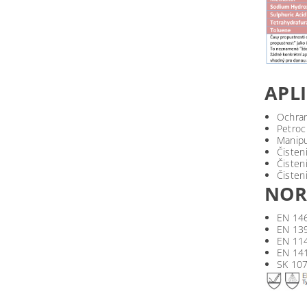
APL
Ochran
Petroc
Manipu
Čisten
Čisten
Čisteni
NO
EN 146
EN 139
EN 114
EN 141
SK 107