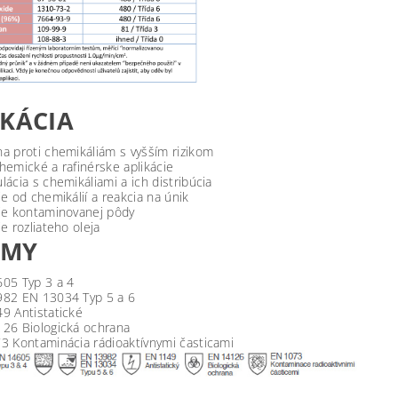
IKÁCIA
a proti chemikáliám s vyšším rizikom
hemické a rafinérske aplikácie
lácia s chemikáliami a ich distribúcia
ie od chemikálií a reakcia na únik
ie kontaminovanej pôdy
e rozliateho oleja
RMY
05 Typ 3 a 4
82 EN 13034 Typ 5 a 6
9 Antistatické
26 Biologická ochrana
3 Kontaminácia rádioaktívnymi časticami