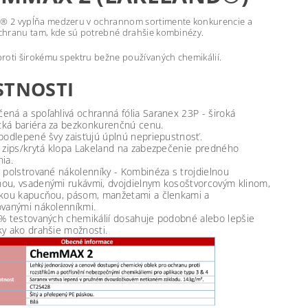
 2 vypĺňa medzeru v ochrannom sortimente konkurencie a
hranu tam, kde sú potrebné drahšie kombinézy.
roti širokému spektru bežne používaných chemikálií.
STNOSTI
ená a spoľahlivá ochranná fólia Saranex 23P - široká
ká bariéra za bezkonkurenčnú cenu.
 podlepené švy zaisťujú úplnú nepriepustnosť.
ý zips/krytá klopa Lakeland na zabezpečenie predného
ia.
, polstrované nákolenníky - Kombinéza s trojdielnou
ou, vsadenými rukávmi, dvojdielnym kosoštvorcovým klinom,
ckou kapucňou, pásom, manžetami a členkami a
ovanými nákolenníkmi.
 % testovaných chemikálií dosahuje podobné alebo lepšie
ky ako drahšie možnosti.