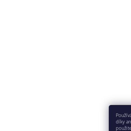
Použív
díky a
použit