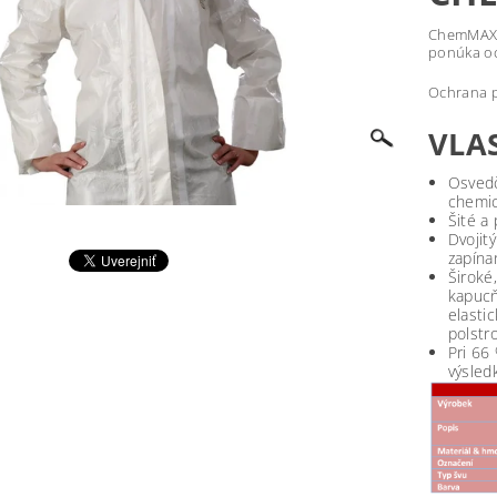
ChemMAX®
ponúka oc
Ochrana p
VLA
Osvedč
chemic
Šité a
Dvojit
zapínan
Široké
kapucň
elasti
polstr
Pri 66
výsled