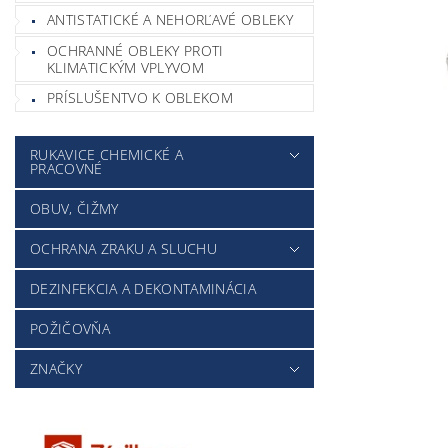
ANTISTATICKÉ A NEHORĽAVÉ OBLEKY
OCHRANNÉ OBLEKY PROTI
KLIMATICKÝM VPLYVOM
PRÍSLUŠENTVO K OBLEKOM
RUKAVICE CHEMICKÉ A
PRACOVNÉ
OBUV, ČIŽMY
OCHRANA ZRAKU A SLUCHU
DEZINFEKCIA A DEKONTAMINÁCIA
POŽIČOVŇA
ZNAČKY