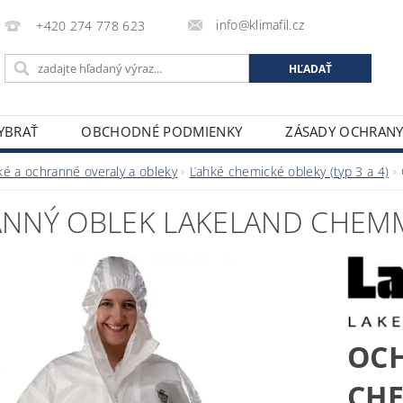
info@klimafil.cz
+420 274 778 623
VYBRAŤ
OBCHODNÉ PODMIENKY
ZÁSADY OCHRAN
é a ochranné overaly a obleky
Ľahké chemické obleky (typ 3 a 4)
NNÝ OBLEK LAKELAND CHEM
OC
CHE