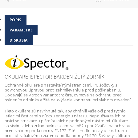
POPIS
PARAMETRE
DISKUSIA
OKULIARE ISPECTOR BARDEN ŽLTÝ ZORNÍK
Ochranné okuliare s nastaviteľnými stranicami, PC šošovky s
povrchovou úpravou proti zahmlievaniu a proti poškriabaniu.
Dodávajú sa v troch variantoch: číre, dymové na ochranu pred
oslnením od slnka a žlté na zvýšenie kontrastu pri slabom osvetlení.
Tieto okuliare sú navrhnuté tak, aby chránili vaše oči pred rýchlo
letiacimi časticami s nízkou energiou nárazu. Nepoužívajte ich pri
práci so striekacou pištoľou alebo podobnými nástrojmi. Okuliare
so sivými alebo zrkadlovými sklami sa môžu používať aj na ochranu
pred slnkom podľa normy EN172. Žlté tienidlo poskytuje ochranu
proti ultrafialovému žiareniu podľa normy EN170. Šošovky s filtrami