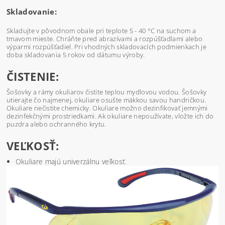
Skladovanie:
Skladujte v pôvodnom obale pri teplote 5 - 40 °C na suchom a
tmavom mieste. Chráňte pred abrazívami a rozpúšťadlami alebo
výparmi rozpúšťadiel. Pri vhodných skladovacích podmienkach je
doba skladovania 5 rokov od dátumu výroby.
ČISTENIE:
Šošovky a rámy okuliarov čistite teplou mydlovou vodou. Šošovky
utierajte čo najmenej, okuliare osušte mäkkou savou handričkou.
Okuliare nečistite chemicky. Okuliare možno dezinfikovať jemnými
dezinfekčnými prostriedkami. Ak okuliare nepoužívate, vložte ich do
puzdra alebo ochranného krytu.
VEĽKOSŤ:
Okuliare majú univerzálnu veľkosť.