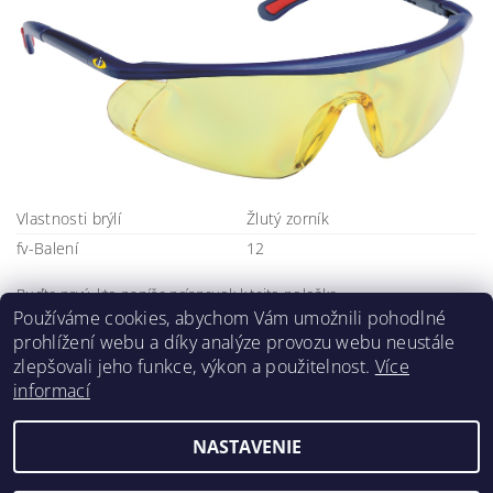
Vlastnosti brýlí
Žlutý zorník
fv-Balení
12
Buďte prvý, kto napíše príspevok k tejto položke.
Používáme cookies, abychom Vám umožnili pohodlné
Pridať komentár
prohlížení webu a díky analýze provozu webu neustále
zlepšovali jeho funkce, výkon a použitelnost.
Více
informací
NASTAVENIE
2026 ©
Klimafil
, všetky práva vyhradené