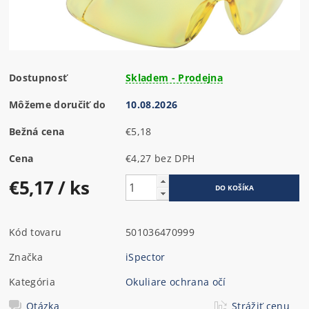
Dostupnosť
Skladem - Prodejna
Môžeme doručiť do
10.08.2026
Bežná cena
€5,18
Cena
€4,27 bez DPH
€5,17
/ ks
Kód tovaru
501036470999
Značka
iSpector
Kategória
Okuliare ochrana očí
Otázka
Strážiť cenu