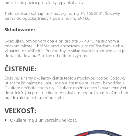
nie sú k dispozícii pre všetky typy okuliarov.
Tieto okuliare spĺňajú požiadavky normy EN 166:2001. Šošovky
patria do optickej triedy 1 podľa normy EN166.
Skladovanie:
Skladujte v pôvodnom obale pri teplote 5 - 40 °C na suchom a
tmavom mieste. Chráňte pred abrazívami a rozpúšťadlami alebo
výparmi rozpúšťadiel. Pri vhodných skladovacích podmienkach je
doba skladovania 5 rokov od dátumu výroby.
ČISTENIE:
Šošovky a rámy okuliarov čistite teplou mydlovou vodou. Šošovky
utierajte čo najmenej, okuliare osušte mäkkou savou handričkou.
Okuliare nečistite chemicky. Okuliare možno dezinfikovať jemnými
dezinfekčnými prostriedkami. Ak okuliare nepoužívate, vložte ich do
puzdra alebo ochranného krytu.
VEĽKOSŤ:
Okuliare majú univerzálnu veľkosť.