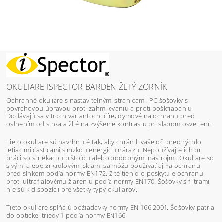
OKULIARE ISPECTOR BARDEN ŽLTÝ ZORNÍK
Ochranné okuliare s nastaviteľnými stranicami, PC šošovky s
povrchovou úpravou proti zahmlievaniu a proti poškriabaniu.
Dodávajú sa v troch variantoch: číre, dymové na ochranu pred
oslnením od slnka a žlté na zvýšenie kontrastu pri slabom osvetlení.
Tieto okuliare sú navrhnuté tak, aby chránili vaše oči pred rýchlo
letiacimi časticami s nízkou energiou nárazu. Nepoužívajte ich pri
práci so striekacou pištoľou alebo podobnými nástrojmi. Okuliare so
sivými alebo zrkadlovými sklami sa môžu používať aj na ochranu
pred slnkom podľa normy EN172. Žlté tienidlo poskytuje ochranu
proti ultrafialovému žiareniu podľa normy EN170. Šošovky s filtrami
nie sú k dispozícii pre všetky typy okuliarov.
Tieto okuliare spĺňajú požiadavky normy EN 166:2001. Šošovky patria
do optickej triedy 1 podľa normy EN166.