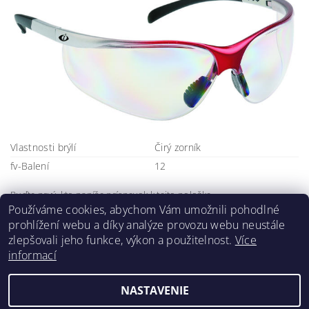
Vlastnosti brýlí
Čirý zorník
fv-Balení
12
Buďte prvý, kto napíše príspevok k tejto položke.
Používáme cookies, abychom Vám umožnili pohodlné
Pridať komentár
prohlížení webu a díky analýze provozu webu neustále
zlepšovali jeho funkce, výkon a použitelnost.
Více
informací
NASTAVENIE
2026 ©
Klimafil
, všetky práva vyhradené