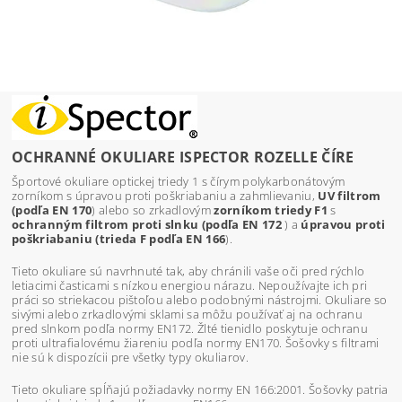
OCHRANNÉ OKULIARE ISPECTOR ROZELLE ČÍRE
Športové okuliare optickej triedy 1 s čírym polykarbonátovým
zorníkom s úpravou proti poškriabaniu a zahmlievaniu,
UV filtrom
(podľa EN 170
)
alebo so zrkadlovým
zorníkom triedy F1
s
ochranným filtrom proti slnku (podľa EN 172
) a
úpravou proti
poškriabaniu (trieda F podľa EN 166
).
Tieto okuliare sú navrhnuté tak, aby chránili vaše oči pred rýchlo
letiacimi časticami s nízkou energiou nárazu. Nepoužívajte ich pri
práci so striekacou pištoľou alebo podobnými nástrojmi. Okuliare so
sivými alebo zrkadlovými sklami sa môžu používať aj na ochranu
pred slnkom podľa normy EN172. Žlté tienidlo poskytuje ochranu
proti ultrafialovému žiareniu podľa normy EN170. Šošovky s filtrami
nie sú k dispozícii pre všetky typy okuliarov.
Tieto okuliare spĺňajú požiadavky normy EN 166:2001. Šošovky patria