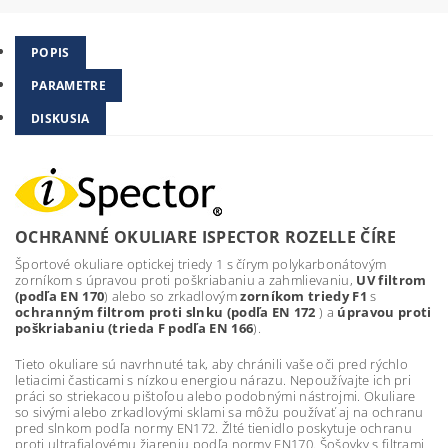
POPIS
PARAMETRE
DISKUSIA
OCHRANNÉ OKULIARE ISPECTOR ROZELLE ČÍRE
Športové okuliare optickej triedy 1 s čírym polykarbonátovým
zorníkom s úpravou proti poškriabaniu a zahmlievaniu,
UV filtrom
(podľa EN 170
)
alebo so zrkadlovým
zorníkom triedy F1
s
ochranným filtrom proti slnku (podľa EN 172
) a
úpravou proti
poškriabaniu (trieda F podľa EN 166
).
Tieto okuliare sú navrhnuté tak, aby chránili vaše oči pred rýchlo
letiacimi časticami s nízkou energiou nárazu. Nepoužívajte ich pri
práci so striekacou pištoľou alebo podobnými nástrojmi. Okuliare
so sivými alebo zrkadlovými sklami sa môžu používať aj na ochranu
pred slnkom podľa normy EN172. Žlté tienidlo poskytuje ochranu
proti ultrafialovému žiareniu podľa normy EN170. Šošovky s filtrami