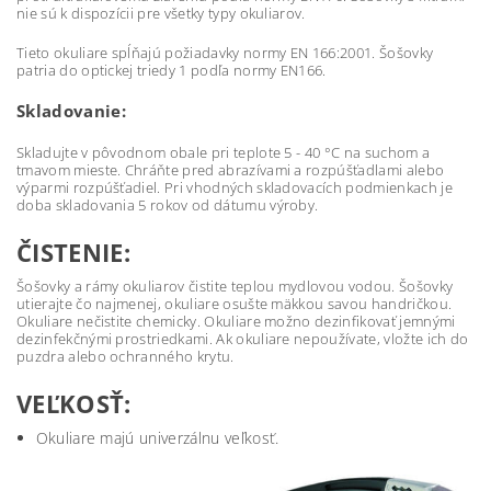
nie sú k dispozícii pre všetky typy okuliarov.
Tieto okuliare spĺňajú požiadavky normy EN 166:2001. Šošovky
patria do optickej triedy 1 podľa normy EN166.
Skladovanie:
Skladujte v pôvodnom obale pri teplote 5 - 40 °C na suchom a
tmavom mieste. Chráňte pred abrazívami a rozpúšťadlami alebo
výparmi rozpúšťadiel. Pri vhodných skladovacích podmienkach je
doba skladovania 5 rokov od dátumu výroby.
ČISTENIE:
Šošovky a rámy okuliarov čistite teplou mydlovou vodou. Šošovky
utierajte čo najmenej, okuliare osušte mäkkou savou handričkou.
Okuliare nečistite chemicky. Okuliare možno dezinfikovať jemnými
dezinfekčnými prostriedkami. Ak okuliare nepoužívate, vložte ich do
puzdra alebo ochranného krytu.
VEĽKOSŤ:
Okuliare majú univerzálnu veľkosť.