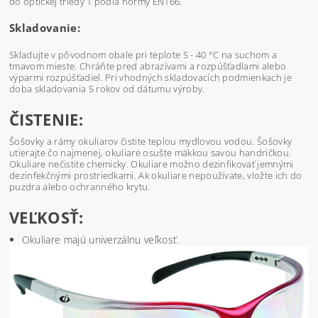
do optickej triedy 1 podľa normy EN166.
Skladovanie:
Skladujte v pôvodnom obale pri teplote 5 - 40 °C na suchom a
tmavom mieste. Chráňte pred abrazívami a rozpúšťadlami alebo
výparmi rozpúšťadiel. Pri vhodných skladovacích podmienkach je
doba skladovania 5 rokov od dátumu výroby.
ČISTENIE:
Šošovky a rámy okuliarov čistite teplou mydlovou vodou. Šošovky
utierajte čo najmenej, okuliare osušte mäkkou savou handričkou.
Okuliare nečistite chemicky. Okuliare možno dezinfikovať jemnými
dezinfekčnými prostriedkami. Ak okuliare nepoužívate, vložte ich do
puzdra alebo ochranného krytu.
VEĽKOSŤ:
Okuliare majú univerzálnu veľkosť.