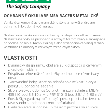
OCHRANNÉ OKULIARE MSA RACERS METALICKÉ
Vynikajúca kombinácia dynamického štýlu a najvyššej úrovne
ochrany. Sklo odolné voči nárazom.
Nastaviteľné mäkké nosové vankúšiky zaisťujú pohodlné nosenie.
Nastaviteľné boky sa prispôsobia rôznym tvarom hlavy a zabezpečia
pohodlné nosenie. Rám v čiernej alebo strieborno-červenej farbe v
kombinácii s dúhovým červeným zrkadlovým sklom.
VLASTNOSTI
Dynamický dizajn rámu, okuliare sú k dispozícii s červenými
zrkadlovými sklami
Prispôsobiteľné mäkké podložky pod nos pre rôzne tvary
nosa
Tvarovateľné boky, ktoré sa prispôsobia veľkosti hlavy a
poskytujú pohodlné sedenie
Sklo s vysokou odolnosťou proti nárazu v súlade s MIL-V-
43511C bod 3.5.10 a MIL-PRF-31013 bod 3.5.1.1 (198 m/s)
Povlak Sightgard: najobľúbenejší povlak proti zahmlievaniu
MSA s dobrou ochranou proti poškriabaniu.
Okuliare Racers sa dodávajú v mäkkom puzdre a so šnúrkou.