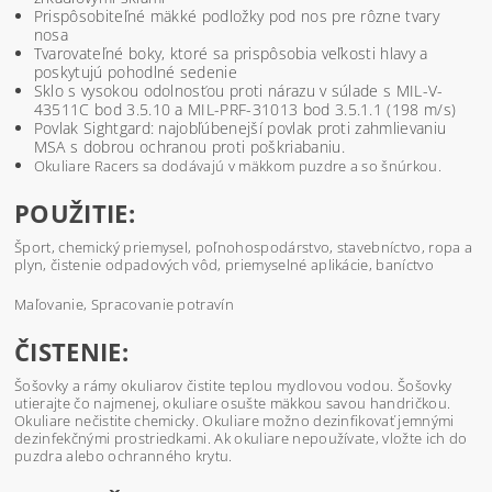
Prispôsobiteľné mäkké podložky pod nos pre rôzne tvary
nosa
Tvarovateľné boky, ktoré sa prispôsobia veľkosti hlavy a
poskytujú pohodlné sedenie
Sklo s vysokou odolnosťou proti nárazu v súlade s MIL-V-
43511C bod 3.5.10 a MIL-PRF-31013 bod 3.5.1.1 (198 m/s)
Povlak Sightgard: najobľúbenejší povlak proti zahmlievaniu
MSA s dobrou ochranou proti poškriabaniu.
Okuliare Racers sa dodávajú v mäkkom puzdre a so šnúrkou.
POUŽITIE:
Šport, chemický priemysel, poľnohospodárstvo, stavebníctvo, ropa a
plyn, čistenie odpadových vôd, priemyselné aplikácie, baníctvo
Maľovanie, Spracovanie potravín
ČISTENIE:
Šošovky a rámy okuliarov čistite teplou mydlovou vodou. Šošovky
utierajte čo najmenej, okuliare osušte mäkkou savou handričkou.
Okuliare nečistite chemicky. Okuliare možno dezinfikovať jemnými
dezinfekčnými prostriedkami. Ak okuliare nepoužívate, vložte ich do
puzdra alebo ochranného krytu.