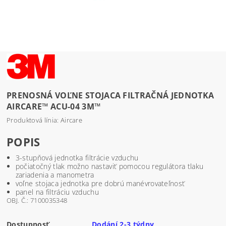
PRENOSNÁ VOĽNE STOJACA FILTRAČNÁ JEDNOTKA
AIRCARE™ ACU-04 3M™
Produktová línia: Aircare
POPIS
3-stupňová jednotka filtrácie vzduchu
počiatočný tlak možno nastaviť pomocou regulátora tlaku
zariadenia a manometra
voľne stojaca jednotka pre dobrú manévrovateľnosť
panel na filtráciu vzduchu
OBJ. Č.: 7100035348
Dostupnosť
Dodání 2-3 týdny