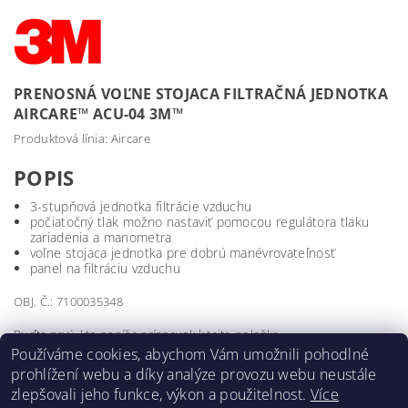
PRENOSNÁ VOĽNE STOJACA FILTRAČNÁ JEDNOTKA
AIRCARE™ ACU-04 3M™
Produktová línia: Aircare
POPIS
3-stupňová jednotka filtrácie vzduchu
počiatočný tlak možno nastaviť pomocou regulátora tlaku
zariadenia a manometra
voľne stojaca jednotka pre dobrú manévrovateľnosť
panel na filtráciu vzduchu
OBJ. Č.: 7100035348
Buďte prvý, kto napíše príspevok k tejto položke.
Používáme cookies, abychom Vám umožnili pohodlné
Pridať komentár
prohlížení webu a díky analýze provozu webu neustále
zlepšovali jeho funkce, výkon a použitelnost.
Více