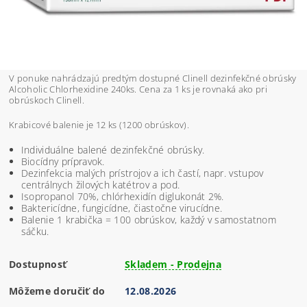
V ponuke nahrádzajú predtým dostupné Clinell dezinfekčné obrúsky
Alcoholic Chlorhexidine 240ks.
Cena za 1 ks je rovnaká ako pri
obrúskoch Clinell.
Krabicové balenie je 12 ks (1200 obrúskov).
Individuálne balené dezinfekčné obrúsky.
Biocídny prípravok.
Dezinfekcia malých prístrojov a ich častí, napr. vstupov
centrálnych žilových katétrov a pod.
Isopropanol 70%, chlórhexidín diglukonát 2%.
Baktericídne, fungicídne, čiastočne virucídne.
B
alenie 1 krabička = 100 obrúskov, každý v samostatnom
sáčku.
Dostupnosť
Skladem - Prodejna
Môžeme doručiť do
12.08.2026