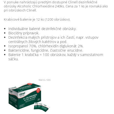
V ponuke nahrádzajú predtým dostupné Clinell dezinfekčné
obrúsky Alcoholic Chlorhexidine 240ks.
Cena za 1 ks je rovnaká ako
pri obrúskoch Clinell.
Krabicové balenie je 12 ks (1200 obrúskov).
Individuálne balené dezinfekčné obrúsky.
Biocídny prípravok.
Dezinfekcia malých prístrojov a ich častí, napr. vstupov
centrálnych žilových katétrov a pod.
Isopropanol 70%, chlórhexidín diglukonát 2%.
Baktericídne, fungicídne, čiastočne virucídne.
B
alenie 1 krabička = 100 obrúskov, každý v samostatnom
sáčku.
Kód:
CL-536