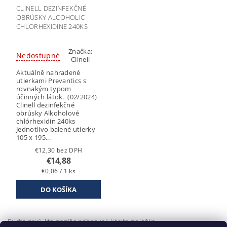
CLINELL DEZINFEKČNÉ
OBRÚSKY ALCOHOLIC
CHLORHEXIDINE 240KS
Značka:
Nedostupné
Clinell
Aktuálně nahradené
utierkami Prevantics s
rovnakým typom
účinných látok. (02/2024)
Clinell dezinfekčné
obrúsky Alkoholové
chlórhexidín 240ks
Jednotlivo balené utierky
105 x 195...
€12,30 bez DPH
€14,88
€0,06 / 1 ks
Buďte prvý, kto napíše príspevok k tejto položke.