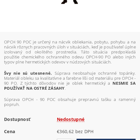
OPCH 90 POC je určený na nácvik obliekania, pobytu, pohybu a na
nácvik rôznych pracovných úloh v situáciách, keď je používateľ úplne
izolovaný od okolitého prostredia. Táto situácia predpokladá
použitie chemického ochranného odevu OPCH-90 PO alebo iných
typov plne hermetických odevov v núdzových situáciách.
Švy nie sú utesnené.
Súprava neobsahuje ochranné topánky.
Materiál obleku sa kvalitatívne a farebne líši od materiálu pre OPCH -
90 PO. Z týchto dôvodov nie je oblek hermetický a
NESMIE SA
POUŽÍVAŤ NA OSTRÉ ZÁSAHY
.
Súprava OPCH - 90 POC obsahuje prepravnú tašku a ramenný
popruh.
Dostupnosť
Nedostupné
Cena
€360,62 bez DPH