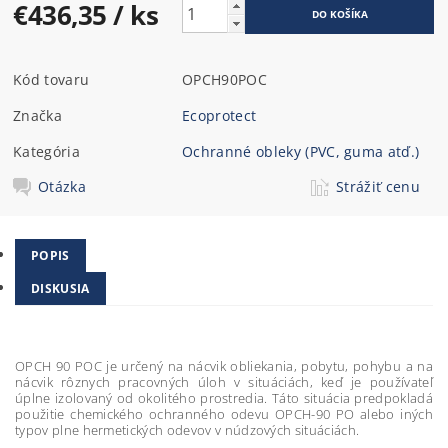
€436,35
/ ks
Kód tovaru
OPCH90POC
Značka
Ecoprotect
Kategória
Ochranné obleky (PVC, guma atď.)
Otázka
Strážiť cenu
POPIS
DISKUSIA
OPCH 90 POC je určený na nácvik obliekania, pobytu, pohybu a na
nácvik rôznych pracovných úloh v situáciách, keď je používateľ
úplne izolovaný od okolitého prostredia. Táto situácia predpokladá
použitie chemického ochranného odevu OPCH-90 PO alebo iných
typov plne hermetických odevov v núdzových situáciách.