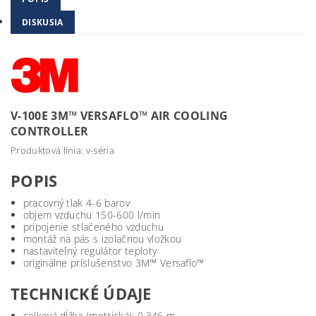
DISKUSIA
V-100E 3M™ VERSAFLO™ AIR COOLING
CONTROLLER
Produktová línia: v-séria
POPIS
pracovný tlak 4-6 barov
objem vzduchu 150-600 l/min
pripojenie stlačeného vzduchu
montáž na pás s izolačnou vložkou
nastaviteľný regulátor teploty
originálne príslušenstvo 3M™ Versaflo™
TECHNICKÉ ÚDAJE
celková dĺžka (metrická): 0,346 m