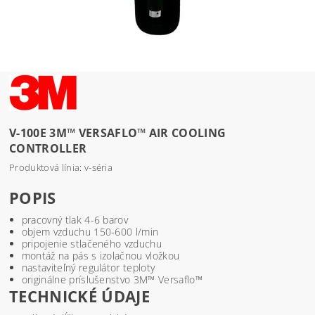
V-100E 3M™ VERSAFLO™ AIR COOLING
CONTROLLER
Produktová línia: v-séria
POPIS
pracovný tlak 4-6 barov
objem vzduchu 150-600 l/min
pripojenie stlačeného vzduchu
montáž na pás s izolačnou vložkou
nastaviteľný regulátor teploty
originálne príslušenstvo 3M™ Versaflo™
TECHNICKÉ ÚDAJE