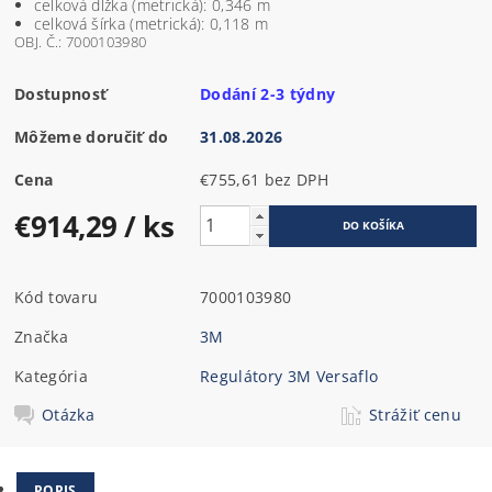
celková dĺžka (metrická): 0,346 m
celková šírka (metrická): 0,118 m
OBJ. Č.: 7000103980
Dostupnosť
Dodání 2-3 týdny
Môžeme doručiť do
31.08.2026
Cena
€755,61 bez DPH
€914,29
/ ks
Kód tovaru
7000103980
Značka
3M
Kategória
Regulátory 3M Versaflo
Otázka
Strážiť cenu
POPIS