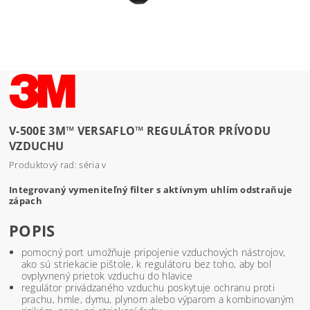
V-500E 3M™ VERSAFLO™ REGULÁTOR PRÍVODU
VZDUCHU
Produktový rad: séria v
Integrovaný vymeniteľný filter s aktívnym uhlím odstraňuje
zápach
POPIS
pomocný port umožňuje pripojenie vzduchových nástrojov,
ako sú striekacie pištole, k regulátoru bez toho, aby bol
ovplyvnený prietok vzduchu do hlavice
regulátor privádzaného vzduchu poskytuje ochranu proti
prachu, hmle, dymu, plynom alebo výparom a kombinovaným