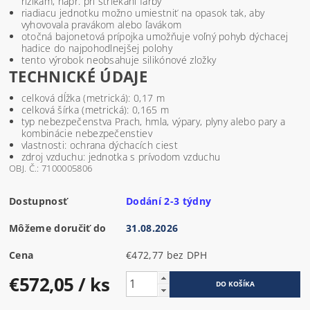
rizikám, napr. pri striekaní farby
riadiacu jednotku možno umiestniť na opasok tak, aby
vyhovovala pravákom alebo ľavákom
otočná bajonetová prípojka umožňuje voľný pohyb dýchacej
hadice do najpohodlnejšej polohy
tento výrobok neobsahuje silikónové zložky
TECHNICKÉ ÚDAJE
celková dĺžka (metrická): 0,17 m
celková šírka (metrická): 0,165 m
typ nebezpečenstva Prach, hmla, výpary, plyny alebo pary a
kombinácie nebezpečenstiev
vlastnosti: ochrana dýchacích ciest
zdroj vzduchu: jednotka s prívodom vzduchu
OBJ. Č.: 7100005806
Dostupnosť
Dodání 2-3 týdny
Môžeme doručiť do
31.08.2026
Cena
€472,77 bez DPH
€572,05
/ ks