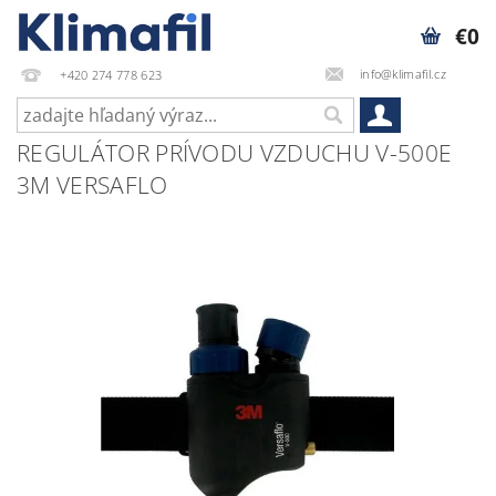
€0
info@klimafil.cz
+420 274 778 623
REGULÁTOR PRÍVODU VZDUCHU V-500E
3M VERSAFLO