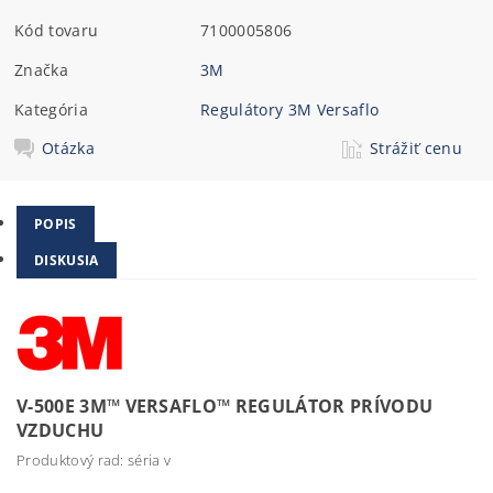
Kód tovaru
7100005806
Značka
3M
Kategória
Regulátory 3M Versaflo
Otázka
Strážiť cenu
POPIS
DISKUSIA
V-500E 3M™ VERSAFLO™ REGULÁTOR PRÍVODU
VZDUCHU
Produktový rad: séria v