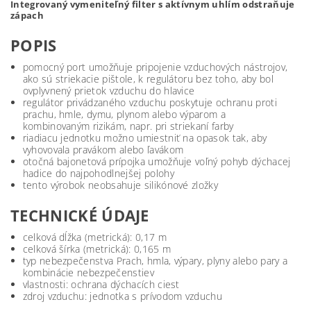
Integrovaný vymeniteľný filter s aktívnym uhlím odstraňuje
zápach
POPIS
pomocný port umožňuje pripojenie vzduchových nástrojov,
ako sú striekacie pištole, k regulátoru bez toho, aby bol
ovplyvnený prietok vzduchu do hlavice
regulátor privádzaného vzduchu poskytuje ochranu proti
prachu, hmle, dymu, plynom alebo výparom a
kombinovaným rizikám, napr. pri striekaní farby
riadiacu jednotku možno umiestniť na opasok tak, aby
vyhovovala pravákom alebo ľavákom
otočná bajonetová prípojka umožňuje voľný pohyb dýchacej
hadice do najpohodlnejšej polohy
tento výrobok neobsahuje silikónové zložky
TECHNICKÉ ÚDAJE
celková dĺžka (metrická): 0,17 m
celková šírka (metrická): 0,165 m
typ nebezpečenstva Prach, hmla, výpary, plyny alebo pary a
kombinácie nebezpečenstiev
vlastnosti: ochrana dýchacích ciest
zdroj vzduchu: jednotka s prívodom vzduchu