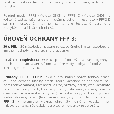
zaisťuje prakticky tesnosť polomasky v úrovni tváre, a to aj pri
pohybe.
Rozdiel medzi FFP3 (Moldex 3505) a FFP3 D (Moldex 3405) je
voliteľný test zanášania dolomitickým prachom - respirátory FFP3 D
sú ním testované, inak je norma pre testované parametre
zachytávania a filtrácie identická.
ÚROVEŇ OCHRANY FFP 3:
30 x PEL
= 30-násobok prípustného expozičného limitu - všeobecnej
limitnej hodnoty - pre prach na pracovisku
Použitie respirátora FFP 3:
proti škodlivým a karcinogénnym
prachom, hmlám a aerosólom na báze vody a oleja a škodlivému a
karcinogénnemu dymu.
Príklady:
FFP 1 + FFP 2 -
oxid hlinitý, bauxit, bórax, tehlový prach,
celulóza, cement, uhoľný prach, sadra, vápenec, pálená sadra, peľ,
portlandský cement, sacharóza, cukor, brzdový prach, oxid vápenatý,
kaolín, betónový prach, bavlnený prach, žula, seno, olovený prach a
dym, častice zváračského dymu (nie ťažké kovy), silikón, hydroxid
sodný, drevený prach (len mäkké drevo), dym z oxidu zinočnatého.
FFP 3 -
keramické vlákna, chromáty, chróm, kobalt, nikel,
mikroorganizmy, rádioaktívne a biochemicky aktívne aerosóly.