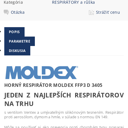
Kategória
RESPIRÁTORY a růška
Otázka
Strážiť cenu
POPIS
PARAMETRE
DISKUSIA
HORNÝ RESPIRÁTOR MOLDEX FFP3 D 3405
JEDEN Z NAJLEPŠÍCH RESPIRÁTOROV
NA TRHU
s ventilom Ventex a umývateľným silikónovým tesnením. Respirátor
proti aerosólom, dymom a hmle, v súlade s normou EN 149.
Môže sa používať aj ako prevencia proti chorobám typu prasacej