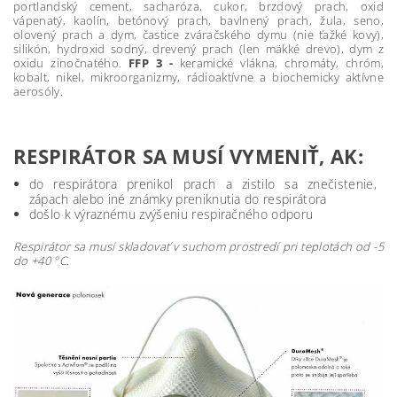
portlandský cement, sacharóza, cukor, brzdový prach, oxid
vápenatý, kaolín, betónový prach, bavlnený prach, žula, seno,
olovený prach a dym, častice zváračského dymu (nie ťažké kovy),
silikón, hydroxid sodný, drevený prach (len mäkké drevo), dym z
oxidu zinočnatého.
FFP 3 -
keramické vlákna, chromáty, chróm,
kobalt, nikel, mikroorganizmy, rádioaktívne a biochemicky aktívne
aerosóly.
RESPIRÁTOR SA MUSÍ VYMENIŤ, AK:
do respirátora prenikol prach a zistilo sa znečistenie,
zápach alebo iné známky preniknutia do respirátora
došlo k výraznému zvýšeniu respiračného odporu
Respirátor sa musí skladovať v suchom prostredí pri teplotách od -5
do +40 °C.