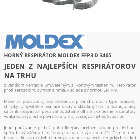
HORNÝ RESPIRÁTOR MOLDEX FFP3 D 3405
JEDEN Z NAJLEPŠÍCH RESPIRÁTOROV
NA TRHU
s ventilom Ventex a umývateľným silikónovým tesnením. Respirátor
proti aerosólom, dymom a hmle, v súlade s normou EN 149.
Môže sa používať aj ako prevencia proti chorobám typu prasacej
chrípky. Umývateľné tesniace šnúry a skladaný filter umožňujú, aby
sa tento respirátor používal podstatne dlhšie ako bežné respirátory
vďaka väčšej ploche povrchu a tým aj väčšej záchytnej kapacite.
Jeho používanie je tiež pohodlnejšie, pretože odpor pri dýchaní
spôsobený väčšou filtračnou plochou je výrazne nižší. Okrem toho
tesniaca línia z mäkkého termoplastu bez známych alergických reakcií