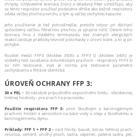
chrípky. Umývateľné tesniace šnúry a skladaný filter umožňujú, aby
sa tento respirátor používal podstatne dlhšie ako bežné respirátory
vďaka väčšej ploche povrchu a tým aj väčšej záchytnej kapacite.
Jeho používanie je tiež pohodlnejšie, pretože odpor pri dýchaní
spôsobený väčšou filtračnou plochou je výrazne nižší. Okrem toho
tesniaca línia z mäkkého termoplastu bez známych alergických
reakcií zaisťuje prakticky tesnosť polomasky v úrovni tváre, a to aj pri
pohybe.
Rozdiel medzi FFP3 (Moldex 3505) a FFP3 D (Moldex 3405) je
voliteľný test zanášania dolomitickým prachom - respirátory FFP3 D
sú ním testované, inak je norma pre testované parametre
zachytávania a filtrácie identická.
ÚROVEŇ OCHRANY FFP 3:
30 x PEL
= 30-násobok prípustného expozičného limitu - všeobecnej
limitnej hodnoty - pre prach na pracovisku
Použitie respirátora FFP 3:
proti škodlivým a karcinogénnym
prachom, hmlám a aerosólom na báze vody a oleja a škodlivému a
karcinogénnemu dymu.
Príklady:
FFP 1 + FFP 2 -
oxid hlinitý, bauxit, bórax, tehlový prach,
celulóza, cement, uhoľný prach, sadra, vápenec, pálená sadra, peľ,