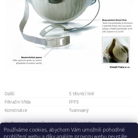
Další
S těsnící linií
Filtrační třída
FFP3
Konstrukce
Tvarovaný
Buďte prvý, kto napíše príspevok k tejto položke.
Používáme cookies, abychom Vám umožnili pohodlné
Pridať komentár
prohlížení webu a díky analýze provozu webu neustále