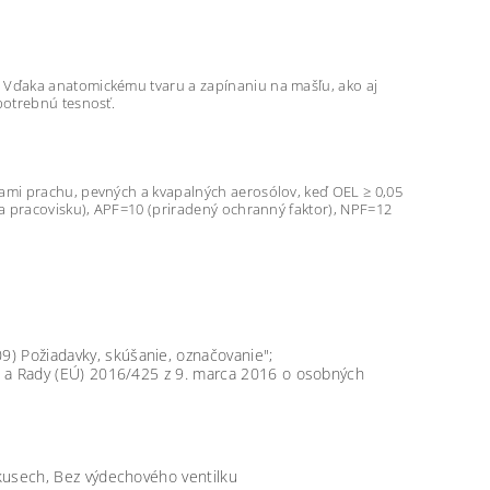
 Vďaka anatomickému tvaru a zapínaniu na mašľu, ako aj
potrebnú tesnosť.
ami prachu, pevných a kvapalných aerosólov, keď OEL ≥ 0,05
na pracovisku), APF=10 (priradený ochranný faktor), NPF=12
 Požiadavky, skúšanie, označovanie";
 a Rady (EÚ) 2016/425 z 9. marca 2016 o osobných
kusech, Bez výdechového ventilku