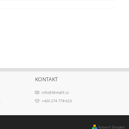
KONTAKT
info
@
klimafil.cz
+420 274 778 623
v
Vytvoril Shoptet