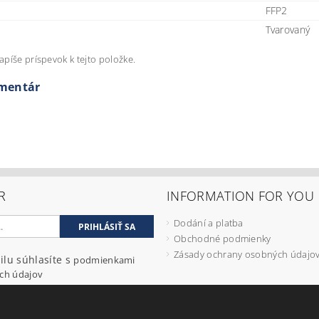
FFP2
Tvarovaný
apíše príspevok k tejto položke.
omentár
R
INFORMATION FOR YOU
Dodání a platba
Obchodné podmienky
Zásady ochrany osobných údajo
ilu súhlasíte s
podmienkami
ch údajov