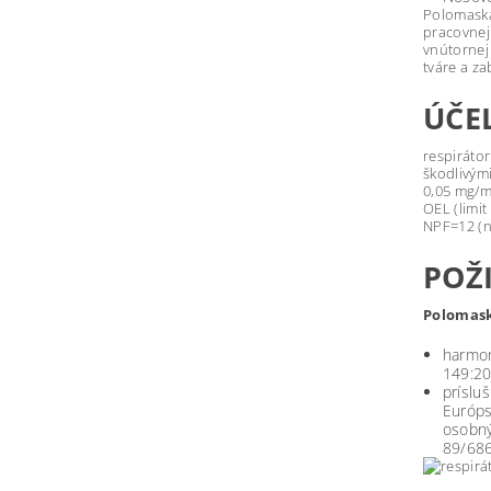
Polomaska
pracovnej
vnútornej
tváre a z
ÚČE
respiráto
škodlivým
0,05 mg/m
OEL (limit
NPF=12 (n
POŽ
Polomask
harmo
149:20
príslu
Európs
osobný
89/68