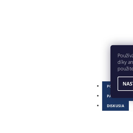
Použív
díky a
použit
NAS
POPIS
PARAMETRE
DISKUSIA