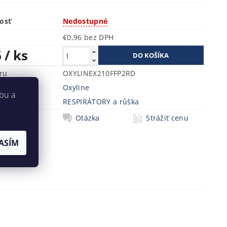
osť
Nedostupné
€0,96 bez DPH
6
/ ks
ru
OXYLINEX210FFP2RD
Oxyline
bu a
a
RESPIRÁTORY a růška
Tlač
Otázka
Strážiť cenu
ASÍM