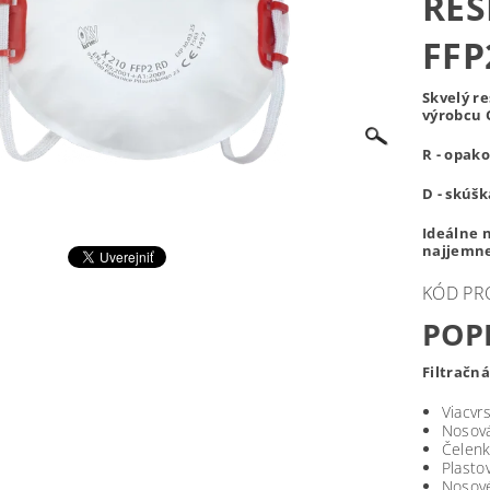
RES
FFP
Skvelý r
výrobcu O
R - opak
D - skúš
Ideálne 
najjemne
KÓD PR
POP
Filtračn
Viacvrs
Nosová
Čelenk
Plasto
Nosové