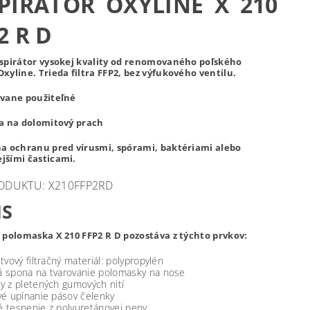
PIRÁTOR OXYLINE X 210
2 R D
espirátor vysokej kvality od renomovaného poľského
xyline. Trieda filtra FFP2, bez výfukového ventilu.
ovane použiteľné
ka na dolomitový prach
na ochranu pred vírusmi, spórami, baktériami alebo
jšími časticami.
ODUKTU: X210FFP2RD
IS
á polomaska X 210 FFP2 R D pozostáva z týchto prvkov:
tvový filtračný materiál: polypropylén
 spona na tvarovanie polomasky na nose
y z pletených gumových nití
vé upínanie pásov čelenky
 tesnenie z polyuretánovej peny