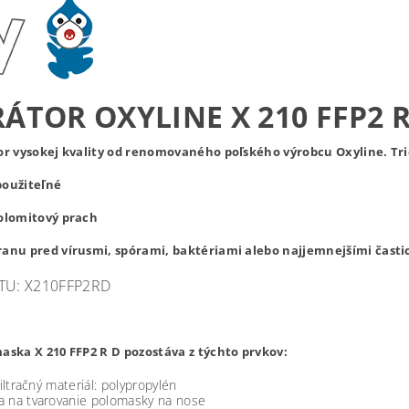
RÁTOR OXYLINE X 210 FFP2 R
or vysokej kvality od renomovaného poľského výrobcu Oxyline. Trie
použiteľné
dolomitový prach
ranu pred vírusmi, spórami, baktériami alebo najjemnejšími časti
U: X210FFP2RD
aska X 210 FFP2 R D pozostáva z týchto prvkov:
filtračný materiál: polypropylén
 na tvarovanie polomasky na nose