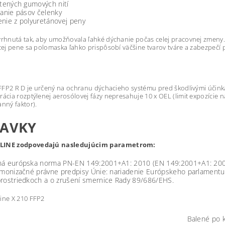
etených gumových nití
nanie pásov čelenky
nie z polyuretánovej peny
rhnutá tak, aby umožňovala ľahké dýchanie počas celej pracovnej zmeny.
cej pene sa polomaska ľahko prispôsobí väčšine tvarov tváre a zabezpečí 
 FFP2 R D je určený na ochranu dýchacieho systému pred škodlivými účink
ácia rozptýlenej aerosólovej fázy nepresahuje 10 x OEL (limit expozície 
nný faktor).
DAVKY
LINE zodpovedajú nasledujúcim parametrom:
á európska norma PN-EN 149:2001+A1: 2010 (EN 149:2001+A1: 2009)
rmonizačné právne predpisy Únie: nariadenie Európskeho parlamentu
rostriedkoch a o zrušení smernice Rady 89/686/EHS.
Balené po 