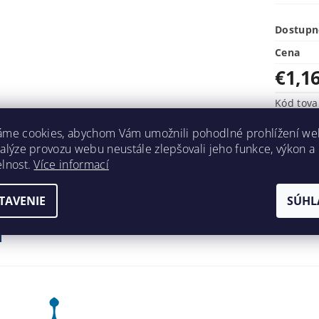
Dostupn
Cena
€1,1
Kód tova
Značka
áme cookies, abychom Vám umožnili pohodlné prohlížení we
Kategóri
nalýze provozu webu neustále zlepšovali jeho funkce, výkon a
elnost.
Více informací
TAVENIE
SÚHL