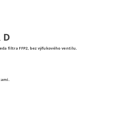
 D
da filtra FFP2, bez výfukového ventilu.
cami.