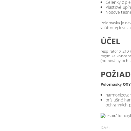
Čelenky z pl
Plastové upí
Nosové tesne
Polomaska je nav
vnútornej tesnia
ÚČEL
respirátor X 210
mg/m3 a koncentr
(nominálny ochra
POŽIA
Polomasky OXY
harmonizovan
príslušné ha
ochranných p
Další