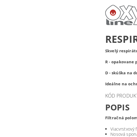
RESPI
Skvelý respirát
R - opakovane 
D - skúška na 
Ideálne na och
KÓD PRODUKT
POPIS
Filtračná polom
Viacvrstvový 
Nosová spona