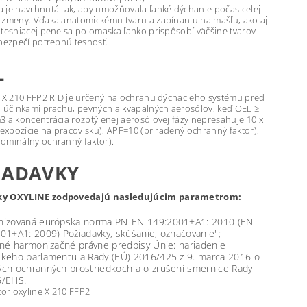
 je navrhnutá tak, aby umožňovala ľahké dýchanie počas celej
 zmeny. Vďaka anatomickému tvaru a zapínaniu na mašľu, ako aj
 tesniacej pene sa polomaska ľahko prispôsobí väčšine tvarov
abezpečí potrebnú tesnosť.
L
r X 210 FFP2 R D je určený na ochranu dýchacieho systému pred
i účinkami prachu, pevných a kvapalných aerosólov, keď OEL ≥
3 a koncentrácia rozptýlenej aerosólovej fázy nepresahuje 10 x
 expozície na pracovisku), APF=10 (priradený ochranný faktor),
ominálny ochranný faktor).
IADAVKY
y OXYLINE zodpovedajú nasledujúcim parametrom:
nizovaná európska norma PN-EN 149:2001+A1: 2010 (EN
01+A1: 2009) Požiadavky, skúšanie, označovanie";
šné harmonizačné právne predpisy Únie: nariadenie
keho parlamentu a Rady (EÚ) 2016/425 z 9. marca 2016 o
ch ochranných prostriedkoch a o zrušení smernice Rady
6/EHS.