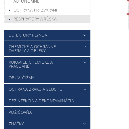
AUTONÓMNE
OCHRANA PRI ZVÁRANÍ
RESPIRÁTORY A RŮŠKA
DETEKTORY PLYNOV
CHEMICKÉ A OCHRANNÉ
OVERALY A OBLEKY
RUKAVICE CHEMICKÉ A
PRACOVNÉ
OBUV, ČIŽMY
OCHRANA ZRAKU A SLUCHU
DEZINFEKCIA A DEKONTAMINÁCIA
POŽIČOVŇA
ZNAČKY