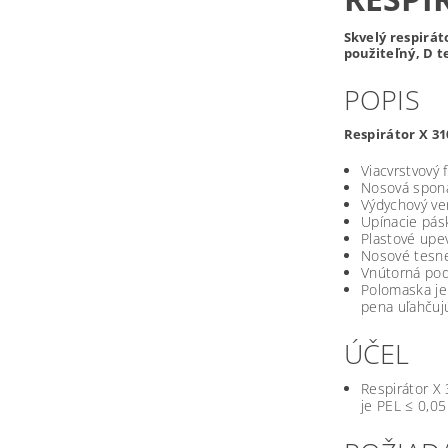
Skvelý respirát
použiteľný, D 
POPIS
Respirátor X 31
Viacvrstvový 
Nosová spona
Výdychový ven
Upínacie pás
Plastové upe
Nosové tesne
Vnútorná podš
Polomaska je
pena uľahčuj
ÚČEL
Respirátor X
je PEL ≤ 0,05