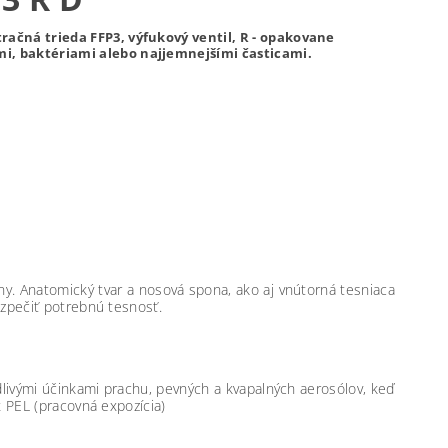
račná trieda FFP3, výfukový ventil, R - opakovane
mi, baktériami alebo najjemnejšími časticami.
y. Anatomický tvar a nosová spona, ako aj vnútorná tesniaca
zpečiť potrebnú tesnosť.
ivými účinkami prachu, pevných a kvapalných aerosólov, keď
 PEL (pracovná expozícia)