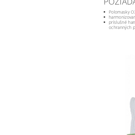
POŽIAD
Polomasky OX
harmonizova
príslušné ha
ochranných p