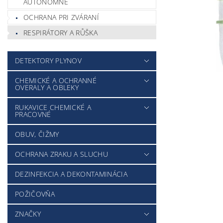
AUTONÓMNE
OCHRANA PRI ZVÁRANÍ
RESPIRÁTORY A RŮŠKA
DETEKTORY PLYNOV
CHEMICKÉ A OCHRANNÉ
OVERALY A OBLEKY
RUKAVICE CHEMICKÉ A
PRACOVNÉ
OBUV, ČIŽMY
OCHRANA ZRAKU A SLUCHU
DEZINFEKCIA A DEKONTAMINÁCIA
POŽIČOVŇA
ZNAČKY