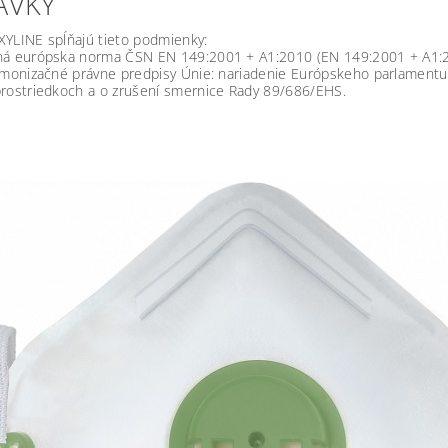
AVKY
YLINE spĺňajú tieto podmienky:
ná európska norma ČSN EN 149:2001 + A1:2010 (EN 149:2001 + A1:
rmonizačné právne predpisy Únie: nariadenie Európskeho parlamentu
rostriedkoch a o zrušení smernice Rady 89/686/EHS.