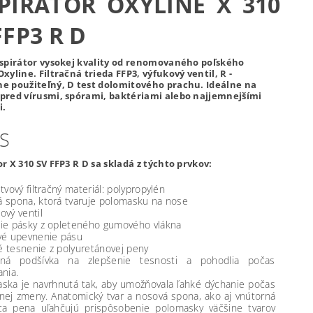
PIRÁTOR OXYLINE X 310
FFP3 R D
espirátor vysokej kvality od renomovaného poľského
xyline. Filtračná trieda FFP3, výfukový ventil, R -
e použiteľný, D test dolomitového prachu. Ideálne na
pred vírusmi, spórami, baktériami alebo najjemnejšími
i.
S
r X 310 SV FFP3 R D sa skladá z týchto prvkov:
tvový filtračný materiál: polypropylén
 spona, ktorá tvaruje polomasku na nose
ový ventil
ie pásky z opleteného gumového vlákna
vé upevnenie pásu
 tesnenie z polyuretánovej peny
rná podšívka na zlepšenie tesnosti a pohodlia počas
ania.
ska je navrhnutá tak, aby umožňovala ľahké dýchanie počas
nej zmeny. Anatomický tvar a nosová spona, ako aj vnútorná
ca pena uľahčujú prispôsobenie polomasky väčšine tvarov