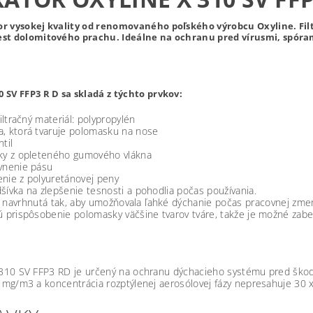
or vysokej kvality od renomovaného poľského výrobcu Oxyline. Filt
test dolomitového prachu. Ideálne na ochranu pred vírusmi, spóra
0 SV FFP3 R D sa skladá z týchto prvkov:
filtračný materiál: polypropylén
, ktorá tvaruje polomasku na nose
til
ky z opleteného gumového vlákna
vnenie pásu
nie z polyuretánovej peny
ívka na zlepšenie tesnosti a pohodlia počas používania.
 navrhnutá tak, aby umožňovala ľahké dýchanie počas pracovnej zmen
ú prispôsobenie polomasky väčšine tvarov tváre, takže je možné zabe
 310 SV FFP3 RD je určený na ochranu dýchacieho systému pred škodl
 mg/m3 a koncentrácia rozptýlenej aerosólovej fázy nepresahuje 30 x