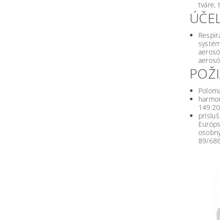
tváre,
ÚČE
Respir
systém
aerosó
aerosó
POŽ
Poloma
harmon
149:20
príslu
Európs
osobný
89/68