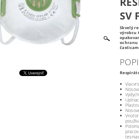
RES
SV 
Skvelý r
výrobcu O
opakovan
ochranu 
časticam
POPI
Respiráto
Viacvrs
Nosová
Výdych
Upínac
Plasto
Nosové
Vnúto
použív
Poloma
pracov
tesnia