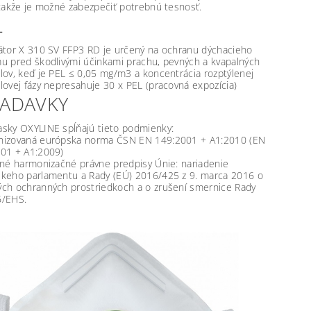
 takže je možné zabezpečiť potrebnú tesnosť.
L
átor X 310 SV FFP3 RD je určený na ochranu dýchacieho
u pred škodlivými účinkami prachu, pevných a kvapalných
lov, keď je PEL ≤ 0,05 mg/m3 a koncentrácia rozptýlenej
lovej fázy nepresahuje 30 x PEL (pracovná expozícia)
IADAVKY
sky OXYLINE spĺňajú tieto podmienky:
izovaná európska norma ČSN EN 149:2001 + A1:2010 (EN
01 + A1:2009)
šné harmonizačné právne predpisy Únie: nariadenie
keho parlamentu a Rady (EÚ) 2016/425 z 9. marca 2016 o
ch ochranných prostriedkoch a o zrušení smernice Rady
6/EHS.