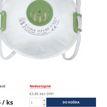
osť
Nedostupné
€3,85 bez DPH
6
/ ks