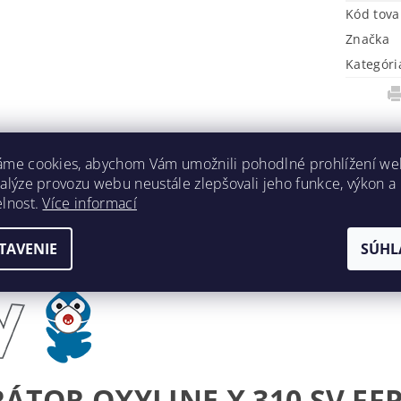
Kód tova
Značka
Kategóri
áme cookies, abychom Vám umožnili pohodlné prohlížení we
nalýze provozu webu neustále zlepšovali jeho funkce, výkon a
elnost.
Více informací
TAVENIE
SÚHL
RÁTOR OXYLINE X 310 SV FFP