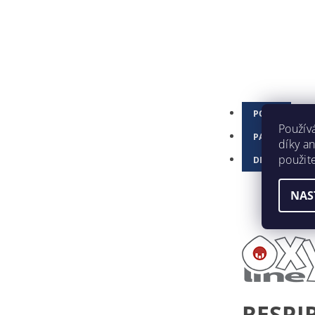
POPIS
Použív
PARAMETRE
díky a
použit
DISKUSIA
NAS
RESPI