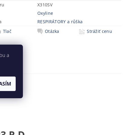
ru
X310SV
Oxyline
a
RESPIRÁTORY a růška
Tlač
Otázka
Strážiť cenu
bu a
ASÍM
3 R D