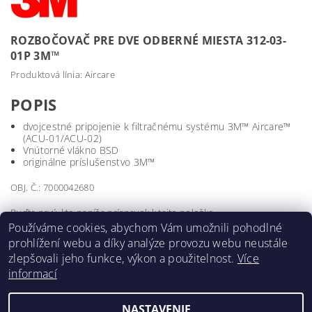
ROZBOČOVAČ PRE DVE ODBERNÉ MIESTA 312-03-
01P 3M™
Produktová línia: Aircare
POPIS
dvojcestné pripojenie k filtračnému systému 3M™ Aircare™
(ACU-01/ACU-02)
Vnútorné vlákno BSD
originálne príslušenstvo 3M™
OBJ. Č.: 7000042680
Buďte prvý, kto napíše príspevok k tejto položke.
Používáme cookies, abychom Vám umožnili pohodlné
Pridať komentár
prohlížení webu a díky analýze provozu webu neustále
zlepšovali jeho funkce, výkon a použitelnost.
Více
informací
NASTAVENIE