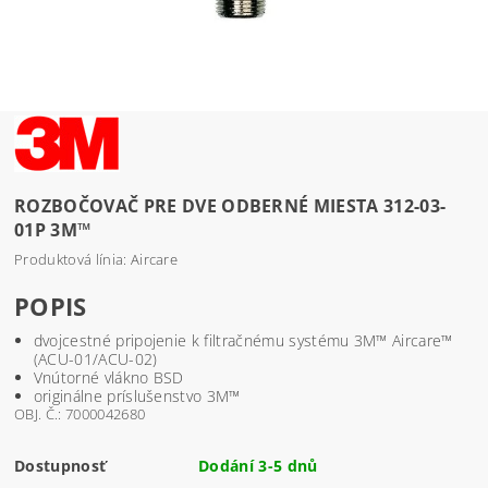
ROZBOČOVAČ PRE DVE ODBERNÉ MIESTA 312-03-
01P 3M™
Produktová línia: Aircare
POPIS
dvojcestné pripojenie k filtračnému systému 3M™ Aircare™
(ACU-01/ACU-02)
Vnútorné vlákno BSD
originálne príslušenstvo 3M™
OBJ. Č.: 7000042680
Dostupnosť
Dodání 3-5 dnů