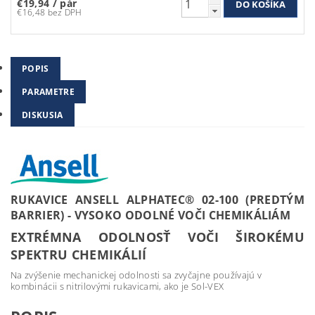
€19,94
/ pár
€16,48 bez DPH
POPIS
PARAMETRE
DISKUSIA
RUKAVICE ANSELL ALPHATEC® 02-100 (PREDTÝM
BARRIER) - VYSOKO ODOLNÉ VOČI CHEMIKÁLIÁM
EXTRÉMNA ODOLNOSŤ VOČI ŠIROKÉMU
SPEKTRU CHEMIKÁLIÍ
Na zvýšenie mechanickej odolnosti sa zvyčajne používajú v
kombinácii s nitrilovými rukavicami, ako je Sol-VEX