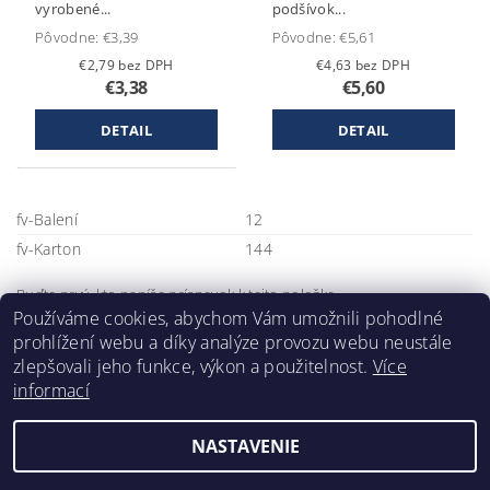
vyrobené...
podšívok...
Pôvodne:
€3,39
Pôvodne:
€5,61
€2,79 bez DPH
€4,63 bez DPH
€3,38
€5,60
DETAIL
DETAIL
fv-Balení
12
fv-Karton
144
Buďte prvý, kto napíše príspevok k tejto položke.
Používáme cookies, abychom Vám umožnili pohodlné
Pridať komentár
prohlížení webu a díky analýze provozu webu neustále
zlepšovali jeho funkce, výkon a použitelnost.
Více
informací
NASTAVENIE
2026 ©
Klimafil
, všetky práva vyhradené