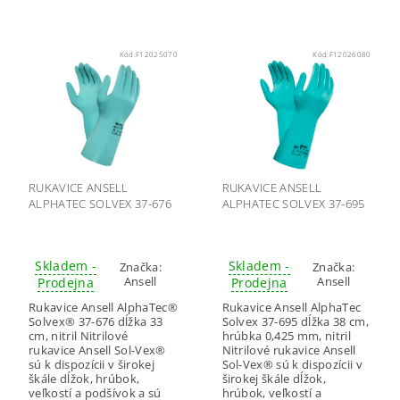
Kód:
F12025070
Kód:
F12026080
RUKAVICE ANSELL
RUKAVICE ANSELL
ALPHATEC SOLVEX 37-676
ALPHATEC SOLVEX 37-695
Skladem -
Skladem -
Značka:
Značka:
Ansell
Ansell
Prodejna
Prodejna
Rukavice Ansell AlphaTec®
Rukavice Ansell AlphaTec
Solvex® 37-676 dĺžka 33
Solvex 37-695 dĺžka 38 cm,
cm, nitril Nitrilové
hrúbka 0,425 mm, nitril
rukavice Ansell Sol-Vex®
Nitrilové rukavice Ansell
sú k dispozícii v širokej
Sol-Vex® sú k dispozícii v
škále dĺžok, hrúbok,
širokej škále dĺžok,
veľkostí a podšívok a sú
hrúbok, veľkostí a