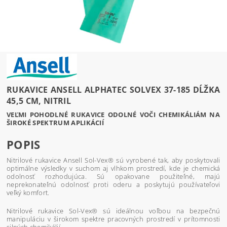
RUKAVICE ANSELL ALPHATEC SOLVEX 37-185 DĹŽKA
45,5 CM, NITRIL
VEĽMI POHODLNÉ RUKAVICE ODOLNÉ VOČI CHEMIKÁLIÁM NA
ŠIROKÉ SPEKTRUM APLIKÁCIÍ
POPIS
Nitrilové rukavice Ansell Sol-Vex® sú vyrobené tak, aby poskytovali
optimálne výsledky v suchom aj vlhkom prostredí, kde je chemická
odolnosť rozhodujúca. Sú opakovane použiteľné, majú
neprekonateľnú odolnosť proti oderu a poskytujú používateľovi
veľký komfort.
Nitrilové rukavice Sol-Vex® sú ideálnou voľbou na bezpečnú
manipuláciu v širokom spektre pracovných prostredí v prítomnosti
silných chemikálií.