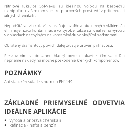
Nitrilové rukavice Sol-Vex® sú ideálnou voľbou na bezpečnú
manipuláciu v širokom spektre pracovných prostredí v prítomnosti
silných chemikálií.
Nepodšitá verzia rukavíc zabraňuje uvoľňovaniu jemných vlákien, čo
eliminuje riziko kontaminácie vo výrobe, takže sú ideálne na výrobu
v oblastiach náchylných na kontamináciu vonkajšími nečistotami.
Obrátený diamantový povrch ďalej zvyšuje úroveň priľnavosti.
Pieskovaním sa dosiahne hladký povrch rukavice, čím sa znížia
nepriame náklady na možné poškodenie krehkých komponentov.
POZNÁMKY
Antistatické v súlade s normou EN1149
ZÁKLADNÉ PRIEMYSELNÉ ODVETVIA
IDEÁLNE APLIKÁCIE
Výroba a príprava chemikálií
Rafinácia - nafta a benzín