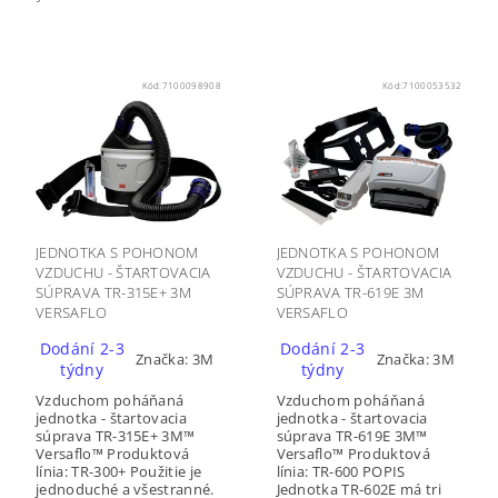
Kód:
7100098908
Kód:
7100053532
JEDNOTKA S POHONOM
JEDNOTKA S POHONOM
VZDUCHU - ŠTARTOVACIA
VZDUCHU - ŠTARTOVACIA
SÚPRAVA TR-315E+ 3M
SÚPRAVA TR-619E 3M
VERSAFLO
VERSAFLO
Dodání 2-3
Dodání 2-3
Značka:
3M
Značka:
3M
týdny
týdny
Vzduchom poháňaná
Vzduchom poháňaná
jednotka - štartovacia
jednotka - štartovacia
súprava TR-315E+ 3M™
súprava TR-619E 3M™
Versaflo™ Produktová
Versaflo™ Produktová
línia: TR-300+ Použitie je
línia: TR-600 POPIS
jednoduché a všestranné.
Jednotka TR-602E má tri