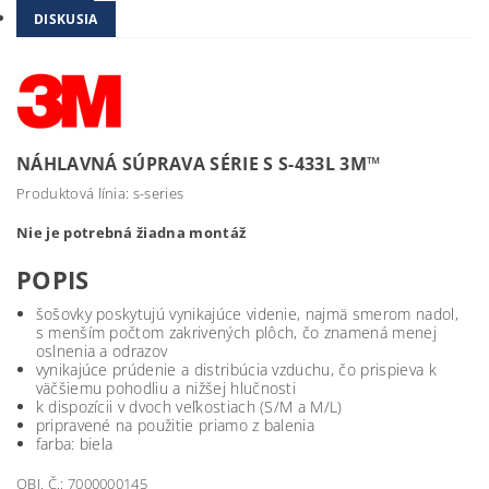
DISKUSIA
NÁHLAVNÁ SÚPRAVA SÉRIE S S-433L 3M™
Produktová línia: s-series
Nie je potrebná žiadna montáž
POPIS
šošovky poskytujú vynikajúce videnie, najmä smerom nadol,
s menším počtom zakrivených plôch, čo znamená menej
oslnenia a odrazov
vynikajúce prúdenie a distribúcia vzduchu, čo prispieva k
väčšiemu pohodliu a nižšej hlučnosti
k dispozícii v dvoch veľkostiach (S/M a M/L)
pripravené na použitie priamo z balenia
farba: biela
OBJ. Č.: 7000000145