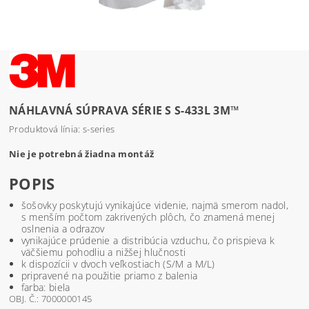
NÁHLAVNÁ SÚPRAVA SÉRIE S S-433L 3M™
Produktová línia: s-series
Nie je potrebná žiadna montáž
POPIS
šošovky poskytujú vynikajúce videnie, najmä smerom nadol,
s menším počtom zakrivených plôch, čo znamená menej
oslnenia a odrazov
vynikajúce prúdenie a distribúcia vzduchu, čo prispieva k
väčšiemu pohodliu a nižšej hlučnosti
k dispozícii v dvoch veľkostiach (S/M a M/L)
pripravené na použitie priamo z balenia
farba: biela
OBJ. Č.: 7000000145