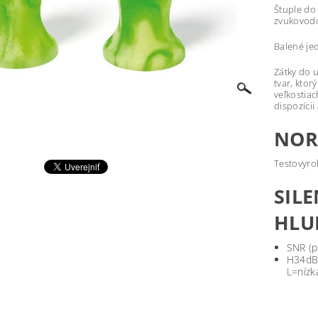
Štuple do 
zvukovodo
Balené jed
Zátky do 
tvar, ktor
veľkostia
dispozíci
NO
Testovyro
SIL
HLU
SNR (p
H34dB 
L=nízk