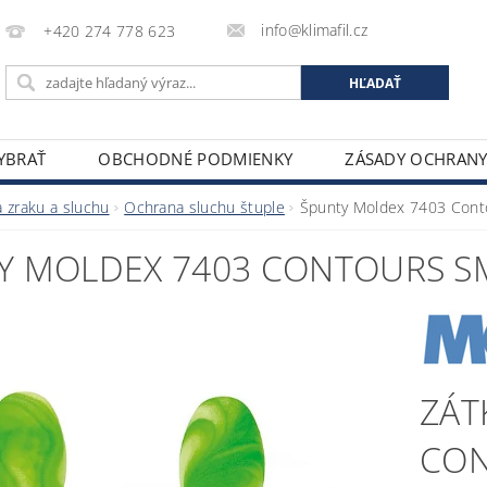
info@klimafil.cz
+420 274 778 623
VYBRAŤ
OBCHODNÉ PODMIENKY
ZÁSADY OCHRAN
 zraku a sluchu
Ochrana sluchu štuple
Špunty Moldex 7403 Conto
Y MOLDEX 7403 CONTOURS S
ZÁT
CON