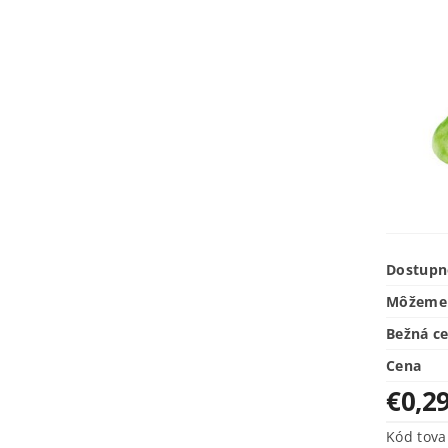
Dostupn
Môžeme 
Bežná c
Cena
€0,2
Kód tova