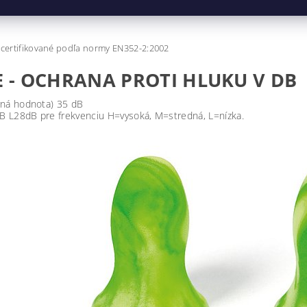
certifikované podľa normy EN352-2:2002
E - OCHRANA PROTI HLUKU V DB
ná hodnota) 35 dB
L28dB pre frekvenciu H=vysoká, M=stredná, L=nízka.