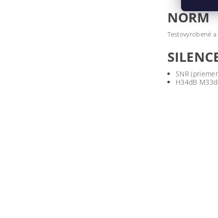
NORM
Testovyrobené a 
SILENC
SNR (priemer
H34dB M33dB 