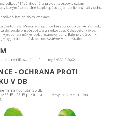
uší veľkosti "S" sú vhodné aj pre deti a osoby s úzkym
m, ktorým štandardné štuple spôsobujú nepríjemný tlak v uchu.
notlivo v hygienických vreckách.
uší Contours®. Mimoriadne pohodlné špunty do uší. Anatomický
ý sa dokonale prispôsobí tvaru zvukovodu. K dispozícii v dvoch
ch. Vyrobené z mäkkej polyuretánovej peny. Balené v pároch K
i aj v hygienickom dávkovacom systéme MoldexStation.
RM
bené a certifikované podľa normy EN352-2:2002
ENCE - OCHRANA PROTI
KU V DB
riemerná hodnota) 35 dB
M33dB L28dB pre frekvenciu H=vysoká, M=stredná,
a.