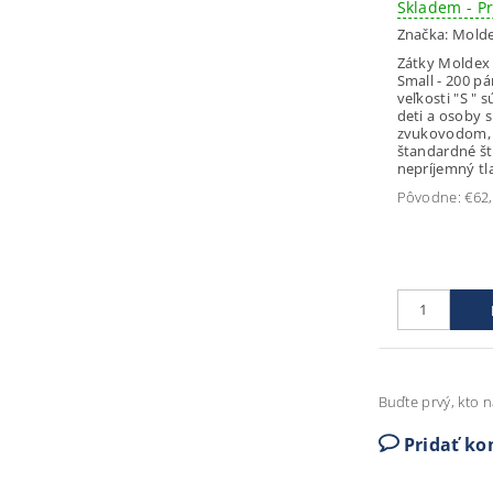
Skladem - P
Značka:
Mold
Zátky Moldex
Small - 200 pá
veľkosti "S " 
deti a osoby 
zvukovodom,
štandardné š
nepríjemný tla
Pôvodne:
€62
Buďte prvý, kto n
Pridať k