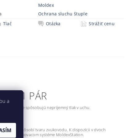
Moldex
a
Ochrana sluchu štuple
Tlač
Otázka
Strážiť cenu
L - 1 PÁR
bu a
dardné štuple spôsobujú nepríjemný tlak v uchu.
konale prispôsobí tvaru zvukovodu. K dispozícii v dvoch
ASÍM
ygienickom dávkovacom systéme MoldexStation.