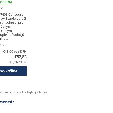
rodejna
ex
 7403 Contours
rov Štuple do uší
sú vhodné aj pre
s úzkym
 ktorým
tuple spôsobujú
k v...
,15
€43,66 bez DPH
€52,83
€0,26 / 1 ks
apíše príspevok k tejto položke.
omentár