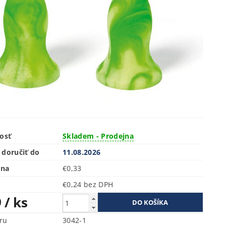
osť
Skladem - Prodejna
doručiť do
11.08.2026
ena
€0,33
€0,24 bez DPH
9
/ ks
ru
3042-1