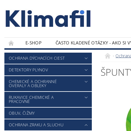
E-SHOP
ČASTO KLADENÉ OTÁZKY - AKO SI 
KONTAKTY
Ochrana
OCHRANA DÝCHACÍCH CIEST
ŠPUNT
DETEKTORY PLYNOV
CHEMICKÉ A OCHRANNÉ
OVERALY A OBLEKY
RUKAVICE CHEMICKÉ A
PRACOVNÉ
OBUV, ČIŽMY
OCHRANA ZRAKU A SLUCHU