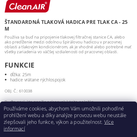
ŠTANDARDNÁ TLAKOVÁ HADICA PRE TLAK CA - 25
M
Používa sa buď na pripojenie tlakovej filtračnej stanice CA, alebo
ako predĺženie medzi odolnou špirálovou hadicou v pracovnej
oblasti a tlakovým kondicionérom, ak je vhodné alebo potrebné mať
všetky zariadenia vo väčšej vzdialenosti od pracovnej oblasti.
FUNKCIE
dĺžka: 25m
hadice vrátane rýchlospojok
OBJ. Č.: 610038
Buďte prvý, kto napíše príspevok k tejto položke.
Používáme cookies, abychom Vám umožnili pohodlné
Pridať komentár
prohlížení webu a díky analýze provozu webu neustále
zlepšovali jeho funkce, výkon a použitelnost.
Více
informací