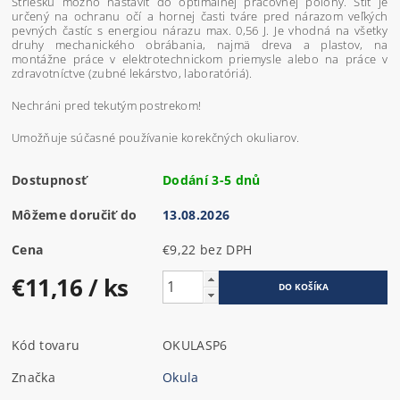
Striešku možno nastaviť do optimálnej pracovnej polohy. Štít je
určený na ochranu očí a hornej časti tváre pred nárazom veľkých
pevných častíc s energiou nárazu max. 0,56 J. Je vhodná na všetky
druhy mechanického obrábania, najmä dreva a plastov, na
montážne práce v elektrotechnickom priemysle alebo na práce v
zdravotníctve (zubné lekárstvo, laboratóriá).
Nechráni pred tekutým postrekom!
Umožňuje súčasné používanie korekčných okuliarov.
Dostupnosť
Dodání 3-5 dnů
Môžeme doručiť do
13.08.2026
Cena
€9,22 bez DPH
€11,16
/ ks
Kód tovaru
OKULASP6
Značka
Okula