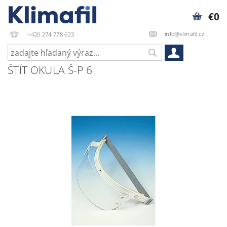
€0
info@klimafil.cz
+420 274 778 623
ŠTÍT OKULA Š-P 6