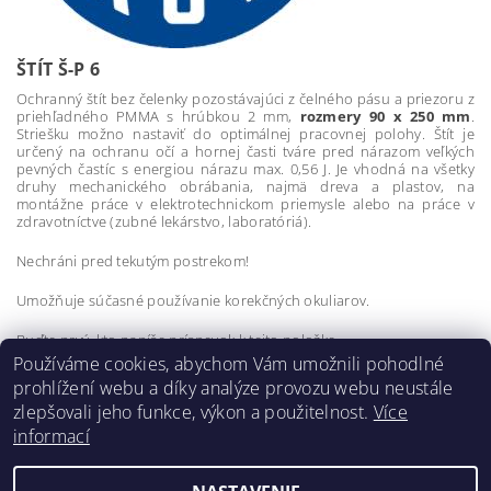
ŠTÍT Š-P 6
Ochranný štít bez čelenky pozostávajúci z čelného pásu a priezoru z
priehľadného PMMA s hrúbkou 2 mm,
rozmery 90 x 250 mm
.
Striešku možno nastaviť do optimálnej pracovnej polohy. Štít je
určený na ochranu očí a hornej časti tváre pred nárazom veľkých
pevných častíc s energiou nárazu max. 0,56 J. Je vhodná na všetky
druhy mechanického obrábania, najmä dreva a plastov, na
montážne práce v elektrotechnickom priemysle alebo na práce v
zdravotníctve (zubné lekárstvo, laboratóriá).
Nechráni pred tekutým postrekom!
Umožňuje súčasné používanie korekčných okuliarov.
Buďte prvý, kto napíše príspevok k tejto položke.
Používáme cookies, abychom Vám umožnili pohodlné
Pridať komentár
prohlížení webu a díky analýze provozu webu neustále
zlepšovali jeho funkce, výkon a použitelnost.
Více
informací