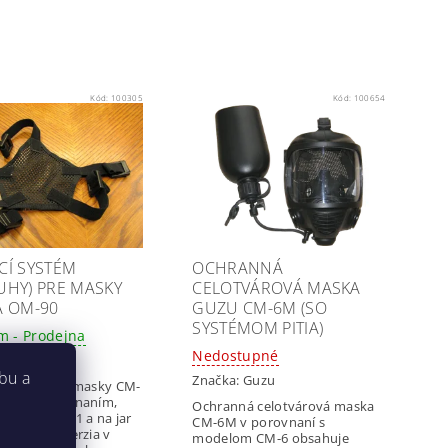
Kód:
100305
Kód:
100654
CÍ SYSTÉM
OCHRANNÁ
UHY) PRE MASKY
CELOTVÁROVÁ MASKA
A OM-90
GUZU CM-6M (SO
SYSTÉMOM PITIA)
m - Prodejna
Nedostupné
:
Guzu
bu a
Značka:
Guzu
 systém pre masky CM-
bodovým upínaním,
Ochranná celotvárová maska
do roku 2021 a na jar
CM-6M v porovnaní s
esťbodová verzia v
modelom CM-6 obsahuje