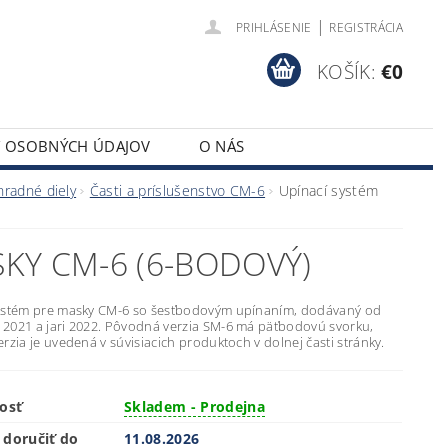
|
PRIHLÁSENIE
REGISTRÁCIA
KOŠÍK:
€0
Y OSOBNÝCH ÚDAJOV
O NÁS
hradné diely
Časti a príslušenstvo CM-6
Upínací systém
SKY CM-6 (6-BODOVÝ)
ystém pre masky CM-6 so šesťbodovým upínaním, dodávaný od
2021 a jari 2022. Pôvodná verzia SM-6 má päťbodovú svorku,
rzia je uvedená v súvisiacich produktoch v dolnej časti stránky.
osť
Skladem - Prodejna
doručiť do
11.08.2026