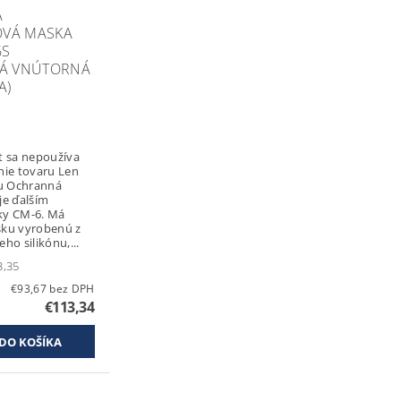
Á
OVÁ MASKA
6S
VÁ VNÚTORNÁ
A)
t sa nepoužíva
nie tovaru Len
ná
je ďalším
y CM-6. Má
ku vyrobenú z
ho silikónu,...
3,35
€93,67 bez DPH
€113,34