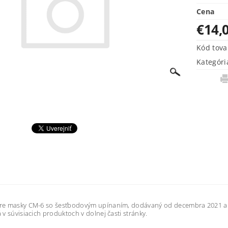
Cena
€14,
Kód tova
Kategóri
pre masky CM-6 so šesťbodovým upínaním, dodávaný od decembra 2021 a 
 v súvisiacich produktoch v dolnej časti stránky.