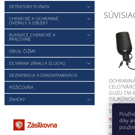
DETEKTORY PLYNOV
SÚVISIA
CHEMICKÉ A OCHRANNÉ
OVERALY A OBLEKY
RUKAVICE CHEMICKÉ A
PRACOVNÉ
OBUV, ČIŽMY
OCHRANA ZRAKU A SLUCHU
DEZINFEKCIA A DEKONTAMINÁCIA
OCHRANN
CELOTVÁR
POŽIČOVŇA
GUZU CM-
(SILIKÓNO
ZNAČKY
POLOMASKA
SYSTÉMOM P
Použív
Nedostupné
díky a
Značka:
Guzu
použit
Tento produk