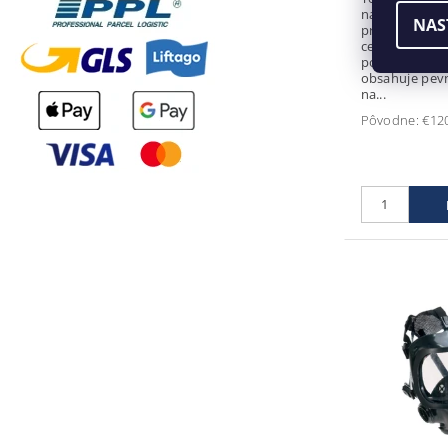
na objednáva
NAS
pre informáciu Ochran
celotvárová 
porovnaní s 
obsahuje pevn
na...
Pôvodne:
€12