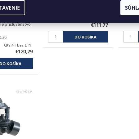
Vhodné typy nájdete v dolnej
súvisia
nie tovaru Len
časti tejto stránky. Veľmi
dolnej č
TAVENIE
SÚHL
ná
robustná maska českej...
varianty
maska CM-6SM v
€92,37 bez DPH
modelom CM-6S
é príslušenstvo
€111,77
0,30
€99,41 bez DPH
€120,29
Kód:
100324