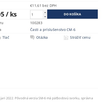
€11,61 bez DPH
05
/ ks
ru
100283
a
Časti a príslušenstvo CM-6
Tlač
Otázka
Strážiť cenu
jari 2022. Pôvodná verzia SM-6 má päťbodovú svorku, správna