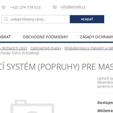
info@klimafil.cz
+420 274 778 623
VYBRAŤ
OBCHODNÉ PODMIENKY
ZÁSADY OCHRAN
 dýchacích ciest
Celotvárové masky
Príslušenstvo k maskám a ná
e masky CM-6 (6-bodový)
Í SYSTÉM (POPRUHY) PRE MA
Upínací s
decembra 
správna ve
Dostupn
Môžeme 