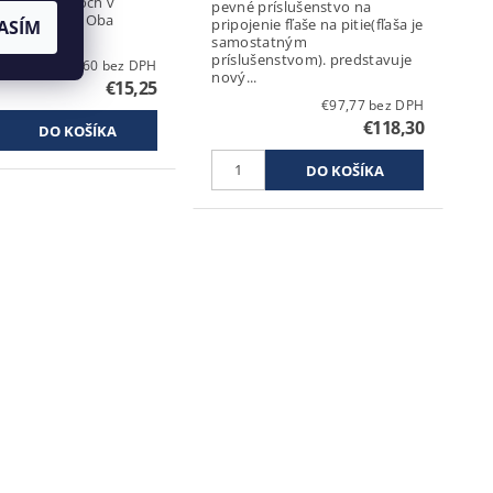
cich produktoch v
pevné príslušenstvo na
asti stránky. Oba
pripojenie fľaše na pitie(fľaša je
ASÍM
 masiek...
samostatným
príslušenstvom). predstavuje
€12,60 bez DPH
nový...
€15,25
€97,77 bez DPH
€118,30