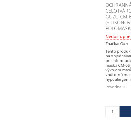
OCHRANN
CELOTVÁR
GUZU CM-
(SILIKÓNO
POLOMASK
Nedostupné
Značka:
Guzu
Tento produk
na objednáva
pre informáciu Ochran
maska CM-6S 
vývojom mask
vnútornú mas
hypoalergénne
Pôvodne:
€11