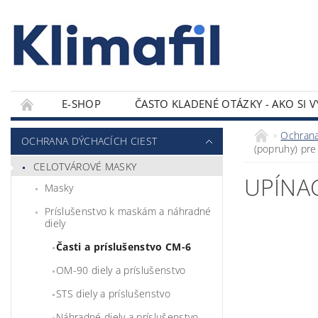
E-SHOP
ČASTO KLADENÉ OTÁZKY - AKO SI 
KONTAKTY
Ochrana
OCHRANA DÝCHACÍCH CIEST
(popruhy) pr
CELOTVÁROVÉ MASKY
UPÍNAC
Masky
Príslušenstvo k maskám a náhradné
diely
Časti a príslušenstvo CM-6
OM-90 diely a príslušenstvo
STS diely a príslušenstvo
Náhradné diely a príslušenstvo